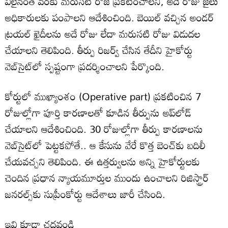
వీలైనంత వరకు మరుసటి రోజే ప్రకటించాలని, అదే రోజు జైలు
అధికారులకు పంపాలని ఆదేశించింది. బెయిల్ వచ్చిన అండర్‌
ట్రయల్ ఖైదీలను అదే రోజు లేదా మరుసటి రోజు విడుదల
చేయాలని తెలిపింది. తీర్పు రిజర్వ్ చేసిన తేదీని హైకోర్టు
వెబ్‌సైట్‌లో స్పష్టంగా ప్రదర్శించాలని పేర్కొంది.
కోర్టులో ముఖ్యాంశం (Operative part) ప్రకటించిన 7
రోజుల్లోగా పూర్తి కారణాలతో కూడిన తీర్పును అప్‌లోడ్
చేయాలని ఆదేశించింది. 30 రోజుల్లోగా తీర్పు కారణాలను
వెబ్‌సైట్‌లో పెట్టకపోతే.. ఆ కేసును వేరే కొత్త బెంచ్‌కు బదిలీ
చేయవచ్చని తెలిపింది. ఈ ఉత్తర్వులను అన్ని హైకోర్టులకు
చెందిన ప్రధాన న్యాయమూర్తుల ముందు ఉంచాలని రిజిస్ట్రార్
జనరల్స్‌కు సుప్రీంకోర్టు ఆదేశాలు జారీ చేసింది.
ఇవి కూడా చదవండి