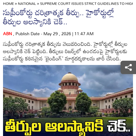
HOME
»
NATIONAL
»
SUPREME COURT ISSUES STRICT GUIDELINES TO HIG
సుప్రీంకోర్టు చరిత్రాత్మక తీర్పు.. హైకోర్టుల్లో
తీర్పుల ఆలస్యానికి చెక్..
ABN
, Publish Date - May 29 , 2026 | 11:47 AM
సుప్రీంకోర్టు చరిత్రాత్మక తీర్పును వెలువరించింది. హైకోర్టుల్లో తీర్పుల
ఆలస్యానికి చెక్ పెట్టింది. తీర్పులు రిజర్వ్‌లో ఉంచడంపై హైకోర్టులకు
సుప్రీంకోర్టు కఠినమైన 'బైండింగ్' మార్గదర్శకాలను జారీ చేసింది.