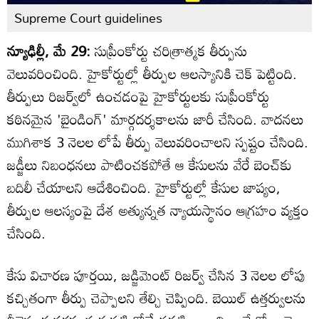
Supreme Court guidelines
న్యూఢిల్లీ, మే 29:
సుప్రీంకోర్టు చరిత్రాత్మక తీర్పును
వెలువరించింది. హైకోర్టుల్లో తీర్పుల ఆలస్యానికి చెక్ పెట్టింది.
తీర్పులు రిజర్వ్‌లో ఉంచడంపై హైకోర్టులకు సుప్రీంకోర్టు
కఠినమైన 'బైండింగ్' మార్గదర్శకాలను జారీ చేసింది. వాదనలు
ముగిశాక 3 నెలల లోపే తీర్పు వెలువరించాలని స్పష్టం చేసింది.
జడ్జీలు నిబంధనలు పాటించకపోతే ఆ కేసులను వేరే బెంచ్‌కు
బదిలీ చేయాలని ఆదేశించింది. హైకోర్టుల్లో కేసుల జాప్యం,
తీర్పుల ఆలస్యంపై దేశ అత్యున్నత న్యాయస్థానం ఆగ్రహం వ్యక్తం
చేసింది.
కేసు విచారణ పూర్తయి, జడ్జిమెంట్ రిజర్వ్ చేసిన 3 నెలల లోపు
కచ్చితంగా తీర్పు చెప్పాలని తేల్చి చెప్పింది. బెయిల్ ఉత్తర్వులను