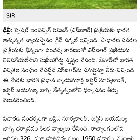
SIR
ఢిల్లీ:
స్పెషల్ ఇంటెన్సివ్ రివిజన్ (ఎస్ఐఆర్) ప్రక్రియకు భారత
అత్యున్నత న్యాయస్థానం గ్రీన్ సిగ్నల్ ఇచ్చింది. సాధారణ సవరణ
ప్రక్రియకు భిన్నంగా ఉందన్న కారణంతో ఎస్ఐఆర్ ప్రక్రియను
నిలిపివేయలేమని సుప్రీంకోర్టు స్పష్టం చేసింది. బిహార్‌లో భారత
ఎన్నికల సంఘం చేపట్టిన ఎస్ఐఆర్‌ను సమర్థిస్తూ తీర్పునిచ్చింది.
ఈ మేరకు భారత ప్రధాన న్యాయమూర్తి జస్టిస్ సూర్యకాంత్,
జస్టిస్ జయమల్య బాగ్చి నేతృత్వంలోని ధర్మాసనం తీర్పు
వెలువరించింది.
విచారణ సందర్భంగా జస్టిస్ సూర్యకాంత్, జస్టిస్ జయమల్య
బాగ్చి ధర్మాసనం కీలక వ్యాఖ్యలు చేసింది. రాజ్యాంగంలోని
ఆర్టికల్ 326, ప్రజా ప్రాతినిధ్య చట్టం-1950 ప్రకారం ఎస్ఐఆర్