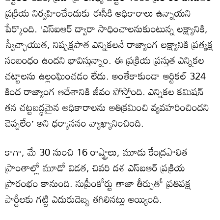
ప్రక్రియ నిర్వహించేందుకు ఈసీకి అధికారాలు ఉన్నాయని
పేర్కొంది. ‘ఎస్ఐఆర్ ద్వారా సాధించాలనుకుంటున్న లక్ష్యానికి,
స్వేచ్ఛాయుత, నిష్పక్షపాత ఎన్నికలనే రాజ్యాంగ లక్ష్యానికి ప్రత్యక్ష
సంబంధం ఉందని భావిస్తున్నాం. ఈ ప్రక్రియ ప్రస్తుత ఎన్నికల
చట్టాలను ఉల్లంఘించడం లేదు. అంతేకాకుండా ఆర్టికల్ 324
కింద రాజ్యాంగ ఆదేశానికి జీవం పోస్తోంది. ఎన్నికల కమిషన్
తన చట్టబద్ధమైన అధికారాలను అతిక్రమించి వ్యవహరించిందని
చెప్పలేం’ అని ధర్మాసనం వ్యాఖ్యానించింది.
కాగా, మే 30 నుంచి 16 రాష్ట్రాలు, మూడు కేంద్రపాలిత
ప్రాంతాల్లో మూడో విడత, చివరి దశ ఎస్ఐఆర్ ప్రక్రియ
ప్రారంభం కానుంది. సుప్రీంకోర్టు తాజా తీర్పుతో ప్రతిపక్ష
పార్టీలకు గట్టి ఎదురుదెబ్బ తగిలినట్లు అయ్యింది.