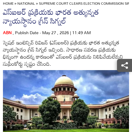
HOME
»
NATIONAL
»
SUPREME COURT CLEARS ELECTION COMMISSION SIR 
ఎస్ఐఆర్ ప్రక్రియకు భారత అత్యున్నత
న్యాయస్థానం గ్రీన్ సిగ్నల్
ABN
, Publish Date - May 27 , 2026 | 11:49 AM
స్పెషల్ ఇంటెన్సివ్ రివిజన్ (ఎస్ఐఆర్) ప్రక్రియకు భారత అత్యున్నత
న్యాయస్థానం గ్రీన్ సిగ్నల్ ఇచ్చింది. సాధారణ సవరణ ప్రక్రియకు
భిన్నంగా ఉందన్న కారణంతో ఎస్ఐఆర్ ప్రక్రియను నిలిపివేయలేమని
సుప్రీంకోర్టు స్పష్టం చేసింది.