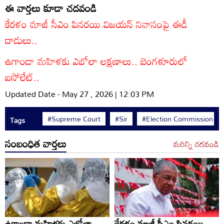
ఈ వార్తలు కూడా చదవండి
కేరళం మాజీ సీఎం పినరయి విజయన్ నివాసంపై ఈడీ
దాడులు..
ఉగాండా మహిళకు ఎబోలా లక్షణాలు.. బెంగళూరులో
ఐసోలేట్..
Updated Date - May 27 , 2026 | 12:03 PM
#Supreme Court
#Sir
#Election Commission of 
Tags
సంబంధిత వార్తలు
మరిన్ని చదవండి
ఉగాండా మహిళకు ఎబోలా
కేరళం మాజీ సీఎం పినరయి