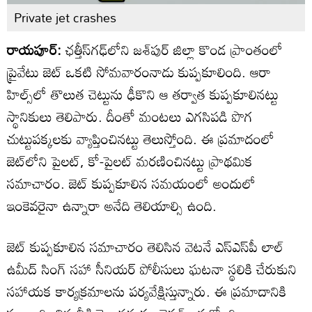
Private jet crashes
రాయపూర్:
ఛత్తీస్‌గఢ్‌లోని జశ్‌పుర్ జిల్లా కొండ ప్రాంతంలో
ప్రైవేటు జెట్ ఒకటి సోమవారంనాడు కుప్పకూలింది. ఆరా
హిల్స్‌లో తొలుత చెట్టును ఢీకొని ఆ తర్వాత కుప్పకూలినట్టు
స్థానికులు తెలిపారు. దీంతో మంటలు ఎగసిపడి పొగ
చుట్టుపక్కలకు వ్యాప్తించినట్టు తెలుస్తోంది. ఈ ప్రమాదంలో
జెట్‌లోని పైలట్, కో-పైలట్ మరణించినట్టు ప్రాథమిక
సమాచారం. జెట్ కుప్పకూలిన సమయంలో అందులో
ఇంకెవరైనా ఉన్నారా అనేది తెలియాల్సి ఉంది.
జెట్ కుప్పకూలిన సమాచారం తెలిసిన వెటనే ఎస్ఎస్‌పీ లాల్
ఉమీద్ సింగ్ సహా సీనియర్ పోలీసులు ఘటనా స్థలికి చేరుకుని
సహాయక కార్యక్రమాలను పర్యవేక్షిస్తున్నారు. ఈ ప్రమాదానికి