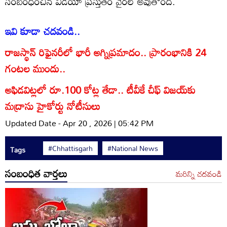
సంబంధించిన వీడియో ప్రస్తుతం వైరల్ అవుతోంది.
ఇవి కూడా చదవండి..
రాజస్థాన్ రిఫైనరీలో భారీ అగ్నిప్రమాదం.. ప్రారంభానికి 24
గంటల ముందు..
అఫిడవిట్లలో రూ.100 కోట్ల తేడా.. టీవీకే చీఫ్ విజయ్‌కు
మద్రాసు హైకోర్టు నోటీసులు
Updated Date - Apr 20 , 2026 | 05:42 PM
#Chhattisgarh
#National News
Tags
సంబంధిత వార్తలు
మరిన్ని చదవండి