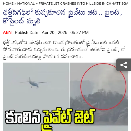
HOME
»
NATIONAL
»
PRIVATE JET CRASHES INTO HILLSIDE IN CHHATTISGA
ఛత్తీస్‌గఢ్‌లో కుప్పకూలిన ప్రైవేటు జెట్.. పైలట్,
కోపైలట్ మృతి
ABN
, Publish Date - Apr 20 , 2026 | 05:27 PM
ఛత్తీస్‌గఢ్‌లోని జశ్‌పుర్ జిల్లా కొండ ప్రాంతంలో ప్రైవేటు జెట్ ఒకటి
సోమవారంనాడు కుప్పకూలింది. ఈ ప్రమాదంలో జెట్‌లోని పైలట్, కో-
పైలట్ మరణించినట్టు ప్రాథమిక సమాచారం.