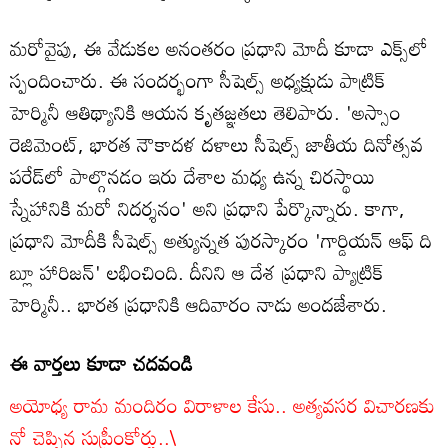
మరోవైపు, ఈ వేడుకల అనంతరం ప్రధాని మోదీ కూడా ఎక్స్‌లో
స్పందించారు. ఈ సందర్భంగా సీషెల్స్ అధ్యక్షుడు పాట్రిక్
హెర్మినీ ఆతిథ్యానికి ఆయన కృతజ్ఞతలు తెలిపారు. 'అస్సాం
రెజిమెంట్, భారత నౌకాదళ దళాలు సీషెల్స్ జాతీయ దినోత్సవ
పరేడ్‌లో పాల్గొనడం ఇరు దేశాల మధ్య ఉన్న చిరస్థాయి
స్నేహానికి మరో నిదర్శనం' అని ప్రధాని పేర్కొన్నారు. కాగా,
ప్రధాని మోదీకి సీషెల్స్ అత్యున్నత పురస్కారం 'గార్డియన్ ఆఫ్ ది
బ్లూ హారిజన్' లభించింది. దీనిని ఆ దేశ ప్రధాని ప్యాట్రిక్
హెర్మినీ.. భారత ప్రధానికి ఆదివారం నాడు అందజేశారు.
ఈ వార్తలు కూడా చదవండి
అయోధ్య రామ మందిరం విరాళాల కేసు.. అత్యవసర విచారణకు
నో చెప్పిన సుప్రీంకోర్టు..
\