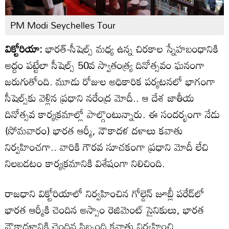
PM Modi Seychelles Tour
విక్టోరియా:
భారత్-సీషెల్స్ మధ్య ఉన్న చిరకాల స్నేహబంధానికి
అద్దం పట్టేలా సీషెల్స్ 50వ స్వాతంత్ర్య దినోత్సవం ఘనంగా
జరుగుతోంది. మూడు రోజుల అధికారిక పర్యటనలో భాగంగా
సీషెల్స్‌కు వెళ్లిన ప్రధాని నరేంద్ర మోదీ.. ఆ దేశ జాతీయ
దినోత్సవ కార్యక్రమాల్లో పాల్గొంటున్నారు. ఈ సందర్భంగా నేడు
(సోమవారం) భారత ఆర్మీ, నౌకాదళ దళాలు కవాతు
నిర్వహించగా.. వారికి గౌరవ సూచకంగా ప్రధాని మోదీ లేచి
నిలబడటం కార్యక్రమానికి విశేషంగా నిలిచింది.
రాజధాని విక్టోరియాలో నిర్వహించిన గోల్డెన్ జూబ్లీ పరేడ్‌లో
భారత ఆర్మీకి చెందిన అస్సాం రెజిమెంట్ సైనికులు, భారత
నౌకాదళానికి చెందిన సిబ్బంది కవాతు నిర్వహించి