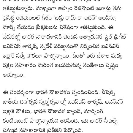
ఆకట్టుకున్నారు. ముఖ్యంగా అస్సాం రెజిమెంట్ జవాన్లు తమ
ప్రసిద్ధ రెజిమెంటల్ గీతం ‘బడ్లు రామ్ కా బదన్’ ఆలపిస్తూ
మార్చ్ చేయడం ప్రేక్షకులను విశేషంగా ఆకట్టుకుంది. ఈ
వేడుకల్లో భారత నౌకాదళానికి చెందిన అత్యాధునిక స్టెల్త్ ఫ్రిగేట్
ఐఎన్‌ఎస్ తార్కష్, స్వదేశీ పరిజ్ఞానంతో నిర్మించిన ఐఎన్‌ఎస్
ఇక్షాక్ సర్వే నౌకలూ పాల్గొన్నాయి. దీంతో ఇరు దేశాల మధ్య
రక్షణ సహకారం మరింత బలపడుతున్న సంకేతాలు స్పష్టం
అయ్యాయి.
ఈ సందర్భంగా భారత నౌకాదళం స్పందించింది. సీషెల్స్
జాతీయ దినోత్సవ స్వర్ణోత్సవాల్లో ఐఎన్‌ఎస్ తార్కష్, ఐఎన్‌ఎస్
ఇక్షాక్ నౌకలు, భారత నౌకాదళ బ్యాండ్, మార్చింగ్
కంటింజెంట్ పాల్గొన్నాయని తెలిపింది. ఇది భారత్-సీషెల్స్
సముద్ర సహకారానికి ప్రతీకని పేర్కొంది.