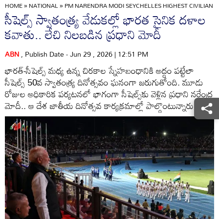
HOME
»
NATIONAL
»
PM NARENDRA MODI SEYCHELLES HIGHEST CIVILIAN 
సీషెల్స్ స్వాతంత్ర్య వేడుకల్లో భారత సైనిక దళాల
కవాతు.. లేచి నిలబడిన ప్రధాని మోదీ
ABN
, Publish Date - Jun 29 , 2026 | 12:51 PM
భారత్-సీషెల్స్ మధ్య ఉన్న చిరకాల స్నేహబంధానికి అద్దం పట్టేలా
సీషెల్స్ 50వ స్వాతంత్ర్య దినోత్సవం ఘనంగా జరుగుతోంది. మూడు
రోజుల అధికారిక పర్యటనలో భాగంగా సీషెల్స్‌కు వెళ్లిన ప్రధాని నరేంద్ర
మోదీ.. ఆ దేశ జాతీయ దినోత్సవ కార్యక్రమాల్లో పాల్గొంటున్నారు.