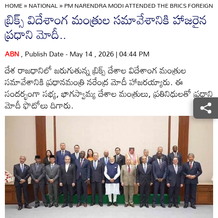
HOME
»
NATIONAL
»
PM NARENDRA MODI ATTENDED THE BRICS FOREIGN 
బ్రిక్స్ విదేశాంగ మంత్రుల సమావేశానికి హాజరైన
ప్రధాని మోదీ..
ABN
, Publish Date - May 14 , 2026 | 04:44 PM
దేశ రాజధానిలో జరుగుతున్న బ్రిక్స్ దేశాల విదేశాంగ మంత్రుల
సమావేశానికి ప్రధానమంత్రి నరేంద్ర మోదీ హాజరయ్యారు. ఈ
సందర్భంగా సభ్య, భాగస్వామ్య దేశాల మంత్రులు, ప్రతినిధులతో ప్రధాని
మోదీ ఫొటోలు దిగారు.