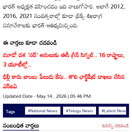
భారత్ అధ్యక్షత వహించడం ఇది నాలుగోసారి. అలాగే 2012,
2016, 2021 సంవత్సరాల్లో కూడా బ్రిక్స్ శిఖరాగ్ర
సమావేశాలకు భారత్ ఆతిథ్యమిచ్చింది.
ఈ వార్తలు కూడా చదవండి
మూడో దశ 'సర్' అమలుకు ఈసీ గ్రీన్ సిగ్నల్.. 16 రాష్ట్రాలు,
3 యూటీల్లో..
ఢిల్లీ కారు బాంబు పేలుడు కేసు.. తొలి ఛార్జ్‌షీట్ దాఖలు చేసిన
ఎన్ఐఏ
Updated Date - May 14 , 2026 | 05:46 PM
#National News
#Telugu News
#Latest News
Tags
సంబంధిత వార్తలు
మరిన్ని చదవండి