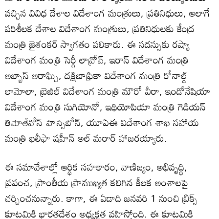
వచ్చిన వివిధ దేశాల విదేశాంగ మంత్రులు, ప్రతినిధులు, అలాగే
పరిశీలక దేశాల విదేశాంగ మంత్రులు, ప్రతినిధులకు కేంద్ర
మంత్రి జైశంకర్ స్వాగతం పలికారు. ఈ సదస్సుకు రష్యా
విదేశాంగ మంత్రి సెర్గీ లావ్రోవ్, ఇరాన్ విదేశాంగ మంత్రి
అబ్బాస్ అరాఘ్చి, దక్షిణాఫ్రికా విదేశాంగ మంత్రి రోనాల్డ్
లామోలా, బ్రెజిల్ విదేశాంగ మంత్రి మౌరో వీరా, ఇండోనేషియా
విదేశాంగ మంత్రి సుగియోనో, ఇథియోపియా మంత్రి గెడియన్
తిమోతేవోస్ హెస్సెబోన్‌, యూఏఈ విదేశాంగ శాఖ సహాయ
మంత్రి ఖలీఫా షహీన్ అల్ మరార్‌ హాజరయ్యారు.
ఈ సమావేశాల్లో ఆర్థిక సహకారం, వాణిజ్యం, అభివృద్ధి,
ప్రపంచ, ప్రాంతీయ ప్రాముఖ్యత కలిగిన కీలక అంశాలపై
చర్చించనున్నారు. కాగా, ఈ ఏడాది జనవరి 1 నుంచి బ్రిక్స్
కూటమికి భారతదేశం అధ్యక్షత వహిస్తోంది. ఈ కూటమికి