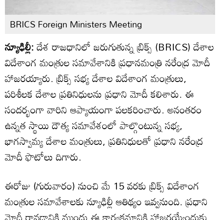
BRICS Foreign Ministers Meeting
న్యూఢిల్లీ:
దేశ రాజధానిలో జరుగుతున్న బ్రిక్స్ (BRICS) దేశాల
విదేశాంగ మంత్రుల సమావేశానికి ప్రధానమంత్రి నరేంద్ర మోదీ
హాజరయ్యారు. బ్రిక్స్ సభ్య దేశాల విదేశాంగ మంత్రులు,
పరిశీలక దేశాల ప్రతినిధులను ప్రధాని మోదీ కలిశారు. ఈ
సందర్భంగా వారిని ఆప్యాయంగా పలకరించారు. అనంతరం
ఉన్నత స్థాయి దౌత్య సమావేశంలో పాల్గొంటున్న సభ్య,
భాగస్వామ్య దేశాల మంత్రులు, ప్రతినిధులతో ప్రధాని నరేంద్ర
మోదీ ఫొటోలు దిగారు.
ఈరోజు (గురువారం) నుంచి మే 15 వరకు బ్రిక్స్ విదేశాంగ
మంత్రుల సమావేశాలకు న్యూఢిల్లీ ఆతిథ్యం ఇవ్వనుంది. ప్రధాని
మోదీ రావడానికి ముందు ఈ కార్యక్రమానికి హాజరయ్యేందుకు