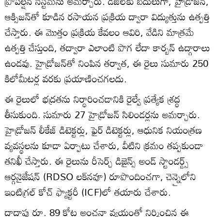
ప్రొపల్షన్ సిస్టమ్‌ను అమర్చారు. డీజిల్‌కు బదులుగా, హైడ్రోజన్,
ఆక్సిజన్‌తో కూడిన రసాయన ప్రక్రియ ద్వారా విద్యుత్తును ఉత్పత్తి
చేస్తారు. ఈ మొత్తం ప్రక్రియ కేవలం ఆవిరి, వేడిని మాత్రమే
ఉత్పత్తి చేస్తుంది, తద్వారా ఎలాంటి పొగ లేదా కార్బన్ ఉద్గారాలు
ఉండవు. హైడ్రోజన్‌తో నింపిన తర్వాత, ఈ రైలు సుమారు 250
కిలోమీటర్ల వరకు ప్రయాణించగలదు.
ఈ రైలులో భద్రతను నిర్ధారించడానికి రైల్వే ప్రత్యేక శ్రద్ధ
తీసుకుంది. సుమారు 27 హైడ్రోజన్ సిలిండర్లను అమర్చారు.
హైడ్రోజన్ లీకేజ్ డిటెక్టర్లు, ఫైర్ డిటెక్టర్లు, ఆధునిక నియంత్రణ
వ్యవస్థలను కూడా ఏర్పాటు చేశారు, వీటిని క్రమం తప్పకుండా
తనిఖీ చేస్తారు. ఈ రైలును రీసెర్చ్ డిజైన్స్ అండ్ స్టాండర్డ్స్
ఆర్గనైజేషన్ (RDSO లక్‌నవూ) రూపొందించగా, చెన్నైలోని
ఇంటిగ్రల్ కోచ్ ఫ్యాక్టరీ (ICF)లో తయారు చేశారు.
దాదాపు రూ. 89 కోట్ల అంచనా వ్యయంతో నిర్మించిన ఈ