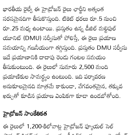
భారతీయ రైల్వే ఈ హైడ్రోజన్ రైలు ఛార్జీని అత్యంత
సరసమైనదిగా తీసుకొస్తుంది. టికెట్ ధరలు రూ.5 నుంచి
రూ.25 మధ్య ఉంటాయి. ప్రస్తుతం ఉన్న డీజిల్ మల్టిపుల్
యూనిట్ (DMU) సర్వీసుతో పోలిస్తే, ఈ రైలు ప్రయాణ
సమయాన్ని గణనీయంగా తగ్గిస్తుంది. ప్రస్తుతం DMU సర్వీసు
ఇదే ప్రయాణానికి దాదాపు రెండు గంటల సమయం
తీసుకుంటుంది. ఈ రైలులో సుమారు 2,500 మంది
ప్రయాణికుల సామర్థ్యం ఉంటుంది. ఇది పర్యావరణ
అనుకూలమైనది మాత్రమే కాకుండా, వేగవంతమైన, తక్కువ
ఖర్చుతో కూడిన ప్రయాణ ఎంపికగా కూడా ఉండబోతోంది.
హైడ్రోజన్ సాంకేతికత
ఈ రైలులో 1,200-కిలోవాట్ల హైడ్రోజన్ ఫ్యూయల్ సెల్