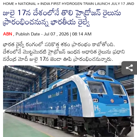
HOME
»
NATIONAL
»
INDIA FIRST HYDROGEN TRAIN LAUNCH JULY 17 JIND 
జులై 17న దేశంలోనే తొలి హైడ్రోజన్ రైలును
ప్రారంభించనున్న భారతీయ రైల్వే
ABN
, Publish Date - Jul 07 , 2026 | 08:14 AM
భారత రైల్వే రంగంలో సరికొత్త శకం ప్రారంభం కాబోతోంది.
దేశంలోనే మొట్టమొదటి హైడ్రోజన్ ఇంధన ఆధారిత రైలును ప్రధాని
నరేంద్ర మోదీ జులై 17న జెండా ఊపి ప్రారంభించనున్నారు.