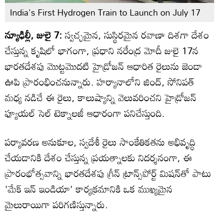
India's First Hydrogen Train to Launch on July 17
న్యూఢిల్లీ, జులై 7:
స్వచ్ఛమైన, సుస్థిరమైన రవాణా దిశగా దేశం
చేస్తున్న కృషిలో భాగంగా, ప్రధాని నరేంద్ర మోదీ జులై 17న
భారతదేశపు మొట్టమొదటి హైడ్రోజన్ ఆధారిత రైలును జెండా
ఊపి ప్రారంభించనున్నారు. హర్యానాలోని జింద్, సోనిపత్
మధ్య నడిచే ఈ రైలు, కాలుష్యాన్ని వెలువరించని హైడ్రోజన్
ఫ్యూయల్ సెల్ టెక్నాలజీ ఆధారంగా పనిచేస్తుంది.
పర్యావరణ అనుకూల, స్వదేశీ రైలు సాంకేతికతను అభివృద్ధి
చేయడానికి దేశం చేస్తున్న ప్రయత్నాలకు నిదర్శనంగా, ఈ
ప్రారంభోత్సవాన్ని భారతదేశపు గ్రీన్ ట్రాన్స్‌పోర్ట్ మిషన్‌తో పాటు
'మేక్ ఇన్ ఇండియా' కార్యక్రమానికి ఒక ముఖ్యమైన
మైలురాయిగా పరిగణిస్తున్నారు.