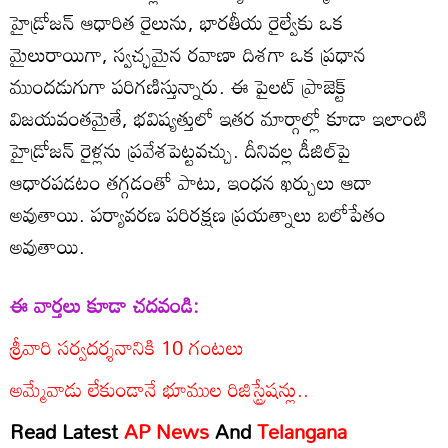
హైడ్రోజన్ ఆధారిత రైలును, భారతీయ రైల్వేకు ఒక
మైలురాయిగా, స్వచ్ఛమైన రవాణా దిశగా ఒక ప్రధాన
ముందడుగుగా పరిగణిస్తున్నారు. ఈ పైలట్ ప్రాజెక్ట్
విజయవంతమైతే, భవిష్యత్తులో ఇతర మార్గాల్లో కూడా ఇలాంటి
హైడ్రోజన్ రైళ్లను ప్రవేశపెట్టవచ్చు. దీనివల్ల డీజిల్‌పై
ఆధారపడటం తగ్గడంతో పాటు, ఇంధన ఖర్చులు ఆదా
అవుతాయి. పర్యావరణ పరిరక్షణ ప్రయత్నాలు బలోపేతం
అవుతాయి.
ఈ వార్తలు కూడా చదవండి:
శ్రీవారి సర్వదర్శనానికి 10 గంటలు
అమ్మేవాడు లేకుండానే భూముల రిజిస్ట్రేషన్లు..
Read Latest
AP News
And
Telangana