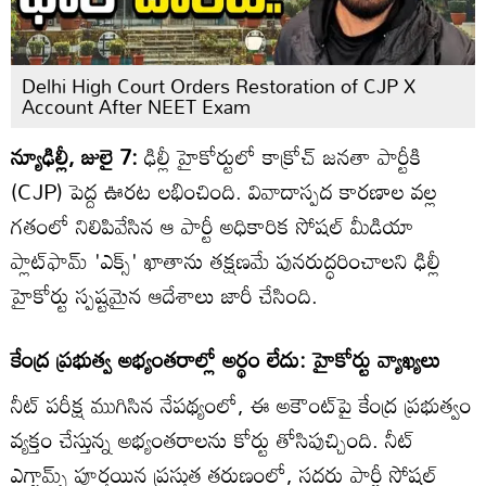
Delhi High Court Orders Restoration of CJP X
Account After NEET Exam
న్యూఢిల్లీ, జులై 7:
ఢిల్లీ హైకోర్టులో కాక్రోచ్ జనతా పార్టీకి
(CJP) పెద్ద ఊరట లభించింది. వివాదాస్పద కారణాల వల్ల
గతంలో నిలిపివేసిన ఆ పార్టీ అధికారిక సోషల్ మీడియా
ప్లాట్‌ఫామ్ 'ఎక్స్' ఖాతాను తక్షణమే పునరుద్ధరించాలని ఢిల్లీ
హైకోర్టు స్పష్టమైన ఆదేశాలు జారీ చేసింది.
కేంద్ర ప్రభుత్వ అభ్యంతరాల్లో అర్థం లేదు: హైకోర్టు వ్యాఖ్యలు
నీట్ పరీక్ష ముగిసిన నేపథ్యంలో, ఈ అకౌంట్‌పై కేంద్ర ప్రభుత్వం
వ్యక్తం చేస్తున్న అభ్యంతరాలను కోర్టు తోసిపుచ్చింది. నీట్
ఎగ్జామ్స్ పూర్తయిన ప్రస్తుత తరుణంలో, సదరు పార్టీ సోషల్