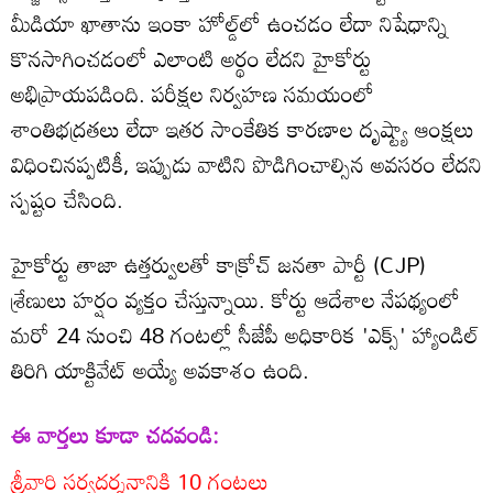
మీడియా ఖాతాను ఇంకా హోల్డ్‌లో ఉంచడం లేదా నిషేధాన్ని
కొనసాగించడంలో ఎలాంటి అర్థం లేదని హైకోర్టు
అభిప్రాయపడింది. పరీక్షల నిర్వహణ సమయంలో
శాంతిభద్రతలు లేదా ఇతర సాంకేతిక కారణాల దృష్ట్యా ఆంక్షలు
విధించినప్పటికీ, ఇప్పుడు వాటిని పొడిగించాల్సిన అవసరం లేదని
స్పష్టం చేసింది.
హైకోర్టు తాజా ఉత్తర్వులతో కాక్రోచ్ జనతా పార్టీ (CJP)
శ్రేణులు హర్షం వ్యక్తం చేస్తున్నాయి. కోర్టు ఆదేశాల నేపథ్యంలో
మరో 24 నుంచి 48 గంటల్లో సీజేపీ అధికారిక 'ఎక్స్' హ్యాండిల్
తిరిగి యాక్టివేట్ అయ్యే అవకాశం ఉంది.
ఈ వార్తలు కూడా చదవండి:
శ్రీవారి సర్వదర్శనానికి 10 గంటలు