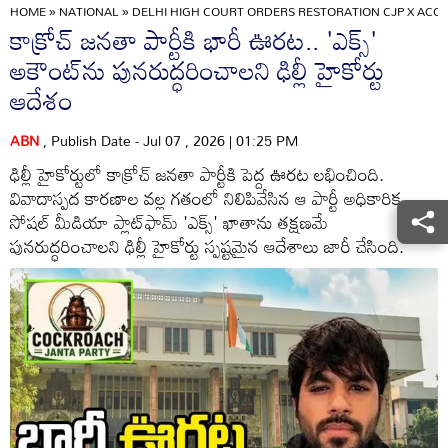
HOME
»
NATIONAL
»
DELHI HIGH COURT ORDERS RESTORATION CJP X ACC
కాక్రోచ్ జనతా పార్టీకి భారీ ఊరట.. 'ఎక్స్'
అకౌంట్‌ను పునరుద్ధరించాలని ఢిల్లీ హైకోర్టు
ఆదేశం
ABN
, Publish Date - Jul 07 , 2026 | 01:25 PM
ఢిల్లీ హైకోర్టులో కాక్రోచ్ జనతా పార్టీకి పెద్ద ఊరట లభించింది.
వివాదాస్పద కారణాల వల్ల గతంలో నిలిపివేసిన ఆ పార్టీ అధికారిక
సోషల్ మీడియా ప్లాట్‌ఫామ్ 'ఎక్స్' ఖాతాను తక్షణమే
పునరుద్ధరించాలని ఢిల్లీ హైకోర్టు స్పష్టమైన ఆదేశాలు జారీ చేసింది.