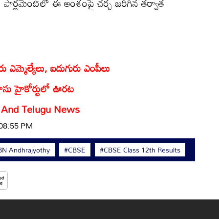
 పార్లమెంట్‌‌లో ఈ అంశంపై చర్చ జరిగిన తర్వాత
 ఎమ్మెల్యేలు, ఐదుగురు ఎంపీలు
రాసు హైకోర్టులో ఊరట
And
Telugu News
 08:55 PM
N Andhrajyothy
#CBSE
#CBSE Class 12th Results