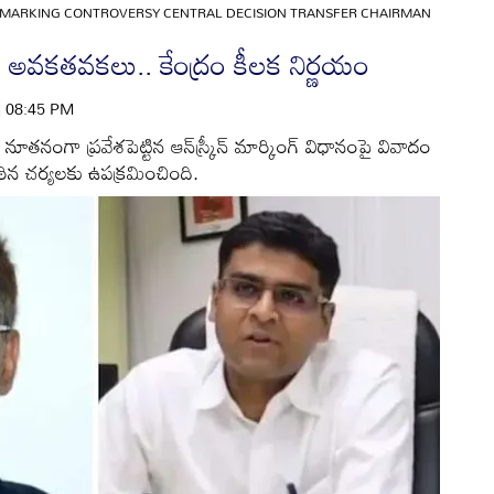
 MARKING CONTROVERSY CENTRAL DECISION TRANSFER CHAIRMAN
ోర్టల్ అవకతవకలు.. కేంద్రం కీలక నిర్ణయం
 | 08:45 PM
తనంగా ప్రవేశపెట్టిన ఆన్‌స్క్రీన్ మార్కింగ్ విధానంపై వివాదం
కఠిన చర్యలకు ఉపక్రమించింది.