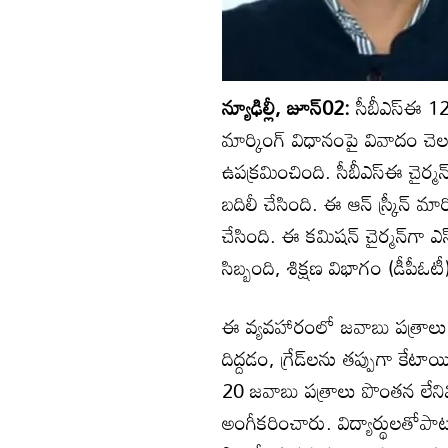
న్యూఢిల్లీ, జూన్02:
సీబీఎస్‌ఈ 12
మార్కింగ్ విధానంపై వివాదం చెల
ఉపక్రమించింది. సీబీఎస్‌ఈ చైర్మన్
బదిలీ చేసింది. ఈ ఆన్ స్క్రీన్ మ
చేసింది. ఈ కమిషన్ చైర్మన్‌గా 
సిబ్బంది, శిక్షణ విభాగం (డీప
ఈ వ్యవహారంలో జవాబు పత్రాల
దిద్దడం, గ్రేడ్‌లను తప్పుగా కేట
20 జవాబు పత్రాలు పొంతన లేనివి
అంగీకరించారు. విద్యార్థులతోపా