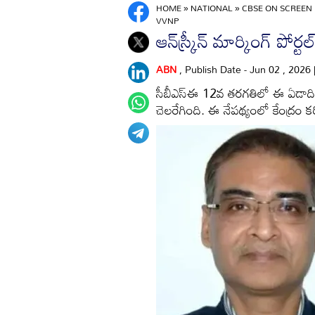
HOME
»
NATIONAL
»
CBSE ON SCREEN
VVNP
ఆన్‌స్క్రీన్ మార్కింగ్‌ ప
ABN
, Publish Date - Jun 02 , 2026
సీబీఎస్‌ఈ 12వ తరగతిలో ఈ ఏడాది నూ
చెలరేగింది. ఈ నేపథ్యంలో కేంద్రం 