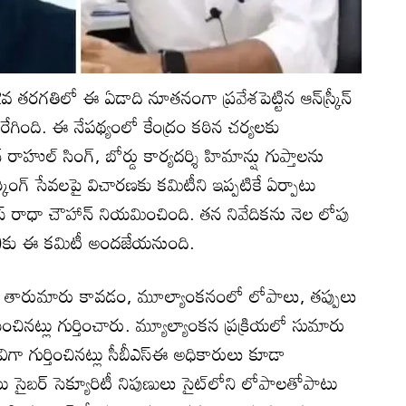
వ తరగతిలో ఈ ఏడాది నూతనంగా ప్రవేశపెట్టిన ఆన్‌స్క్రీన్
రేగింది. ఈ నేపథ్యంలో కేంద్రం కఠిన చర్యలకు
 రాహుల్ సింగ్, బోర్డు కార్యదర్శి హిమాన్షు గుప్తాలను
ార్కింగ్ సేవలపై విచారణకు కమిటీని ఇప్పటికే ఏర్పాటు
ఎస్ రాధా చౌహాన్‌ నియమించింది. తన నివేదికను నెల లోపు
ీఓటీ)కు ఈ కమిటీ అందజేయనుంది.
ు తారుమారు కావడం, మూల్యాంకనంలో లోపాలు, తప్పులు
ాయించినట్లు గుర్తించారు. మ్యూల్యాంకన ప్రక్రియలో సుమారు
గా గుర్తించినట్లు సీబీఎస్‌ఈ అధికారులు కూడా
టు సైబర్ సెక్యూరిటీ నిపుణులు సైట్‌లోని లోపాలతోపాటు