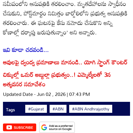
సమీపంలోని ఆసుపత్రికి తరలించాం. మృతదేహాలను స్వాధీనం
చేసుకుని, పోస్ట్‌మార్టం నిమిత్తం బార్డోలిలోని ప్రభుత్వ ఆసుపత్రికి
తరలించారు. ఈ ఘటనపై కేసు నమోదు చేసుకొని అన్ని
కోణాల్లో దర్యాప్తు జరుపుతున్నాం’ అని అన్నారు.
ఇవి కూడా చదవండి...
ఆవులపై ద్వంద్వ ప్రమాణాలు మానండి.. యోగి స్ట్రాంగ్ కౌంటర్
చిక్కుల్లో ఒమర్ అబ్దుల్లా ప్రభుత్వం..! ఎమ్మెల్యేలతో 3న
అత్యవసర సమావేశం
Updated Date - Jun 02 , 2026 | 07:43 PM
#Gujarat
#ABN
#ABN Andhrajyothy
Tags
SUBSCRIBE