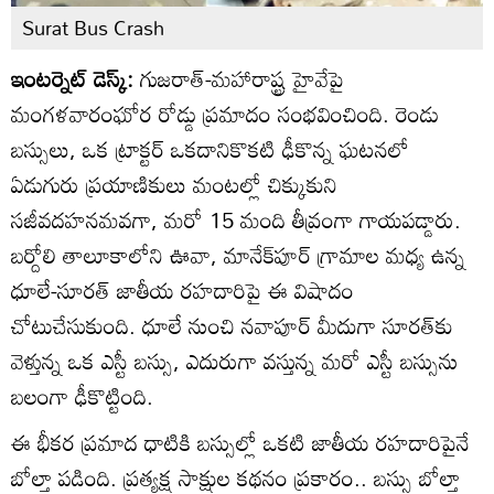
Surat Bus Crash
ఇంటర్నెట్ డెస్క్:
గుజరాత్-మహారాష్ట్ర హైవేపై
మంగళవారంఘోర రోడ్డు ప్రమాదం సంభవించింది. రెండు
బస్సులు, ఒక ట్రాక్టర్ ఒకదానికొకటి ఢీకొన్న ఘటనలో
ఏడుగురు ప్రయాణికులు మంటల్లో చిక్కుకుని
సజీవదహనమవగా, మరో 15 మంది తీవ్రంగా గాయపడ్డారు.
బర్దోలి తాలూకాలోని ఊవా, మానేక్‌పూర్ గ్రామాల మధ్య ఉన్న
ధూలే-సూరత్ జాతీయ రహదారిపై ఈ విషాదం
చోటుచేసుకుంది. ధూలే నుంచి నవాపూర్ మీదుగా సూరత్‌కు
వెళ్తున్న ఒక ఎస్టీ బస్సు, ఎదురుగా వస్తున్న మరో ఎస్టీ బస్సును
బలంగా ఢీకొట్టింది.
ఈ భీకర ప్రమాద ధాటికి బస్సుల్లో ఒకటి జాతీయ రహదారిపైనే
బోల్తా పడింది. ప్రత్యక్ష సాక్షుల కథనం ప్రకారం.. బస్సు బోల్తా