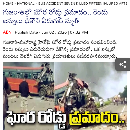
HOME
»
NATIONAL
»
BUS ACCIDENT SEVEN KILLED FIFTEEN INJURED AFTE
గుజరాత్‌లో ఘోర రోడ్డు ప్రమాదం.. రెండు
బస్సులు ఢీకొని ఏడుగురి మృతి
ABN
, Publish Date - Jun 02 , 2026 | 07:32 PM
గుజరాత్-మహారాష్ట్ర హైవేపై ఘోర రోడ్డు ప్రమాదం సంభవించింది.
రెండు బస్సులు ఎదురెదురుగా ఢీకొన్న ప్రమాదంలో, ఒక బస్సులో
మంటలు చెలరేగి ఏడుగురు ప్రయాణికులు సజీవదహనమయ్యారు.