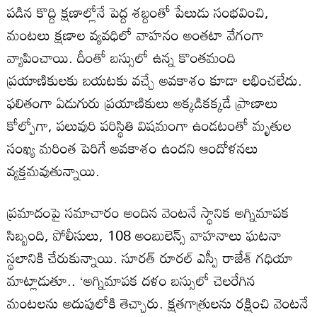
పడిన కొద్ది క్షణాల్లోనే పెద్ద శబ్దంతో పేలుడు సంభవించి,
మంటలు క్షణాల వ్యవధిలో వాహనం అంతటా వేగంగా
వ్యాపించాయి. దీంతో బస్సులో ఉన్న కొంతమంది
ప్రయాణికులకు బయటకు వచ్చే అవకాశం కూడా లభించలేదు.
ఫలితంగా ఏడుగురు ప్రయాణికులు అక్కడికక్కడే ప్రాణాలు
కోల్పోగా, పలువురి పరిస్థితి విషమంగా ఉండటంతో మృతుల
సంఖ్య మరింత పెరిగే అవకాశం ఉందని ఆందోళనలు
వ్యక్తమవుతున్నాయి.
ప్రమాదంపై సమాచారం అందిన వెంటనే స్థానిక అగ్నిమాపక
సిబ్బంది, పోలీసులు, 108 అంబులెన్స్ వాహనాలు ఘటనా
స్థలానికి చేరుకున్నాయి. సూరత్ రూరల్ ఎస్పీ రాజేశ్ గధియా
మాట్లాడుతూ.. ‘అగ్నిమాపక దళం బస్సులో చెలరేగిన
మంటలను అదుపులోకి తెచ్చారు. క్షతగాత్రులను రక్షించి వెంటనే