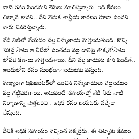
వాటి రసం పిండమని చెఫ్‌లు సూచిస్తున్నారు. ఇది కేవలం
చిట్కానే కాదని.. దీని వెనుక శాస్త్రీయ కారణం కూడా ఉందని
వారు వివరిస్తున్నారు.
వేడి నీటిలో వేయడం వల్ల నిమ్మకాయ మెత్తబడుతుంది. కొన్ని
సెకన్ల పాటు ఆ నీటిలో ఉంచడం వల్ల దానిపై తొక్కతోపాటు
లోపలి కణాలు మెత్తబడతాయి. దీని వల్ల కాయను కోసి పిండితే..
అందులోని రసం సులభంగా బయటకు వస్తుంది.
ముఖ్యంగా రిఫ్రిజిరేటర్‌లో ఉంచిన నిమ్మకాయలు చల్లబడటం
వల్ల గట్టిపడతాయి. అటువంటి సమయాల్లో వేడి నీరు వాటి
నిర్మాణాన్ని మెత్తబరిచి.. అధిక రసం బయటకు వచ్చేలా
చేస్తుంది.
దీనికి అధిక సమయం వెచ్చించ నక్కర్లేదు. ఈ చిట్కాకు కేవలం