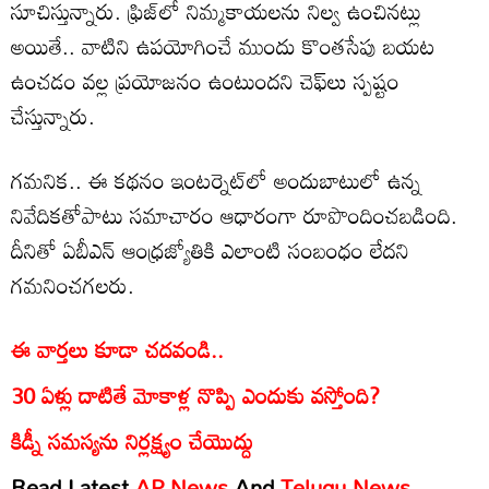
సూచిస్తున్నారు. ఫ్రిజ్‌లో నిమ్మకాయలను నిల్వ ఉంచినట్లు
అయితే.. వాటిని ఉపయోగించే ముందు కొంతసేపు బయట
ఉంచడం వల్ల ప్రయోజనం ఉంటుందని చెఫ్‌లు స్పష్టం
చేస్తున్నారు.
గమనిక.. ఈ కథనం ఇంటర్నెట్‌లో అందుబాటులో ఉన్న
నివేదికతోపాటు సమాచారం ఆధారంగా రూపొందించబడింది.
దీనితో ఏబీఎన్ ఆంధ్రజ్యోతికి ఎలాంటి సంబంధం లేదని
గమనించగలరు.
ఈ వార్తలు కూడా చదవండి..
30 ఏళ్లు దాటితే మోకాళ్ల నొప్పి ఎందుకు వస్తోంది?
కిడ్నీ సమస్యను నిర్లక్ష్యం చేయొద్దు
Read Latest
AP News
And
Telugu News