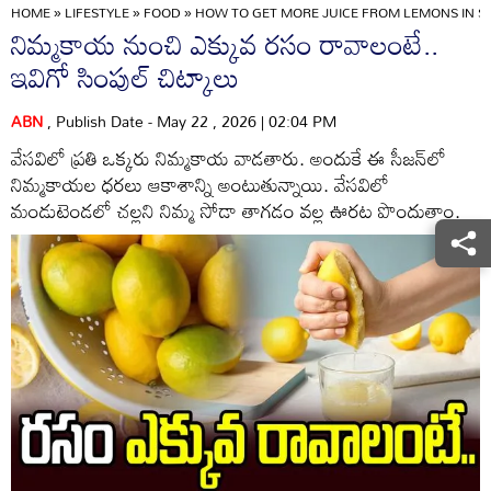
HOME
»
LIFESTYLE
»
FOOD
»
HOW TO GET MORE JUICE FROM LEMONS IN S
నిమ్మకాయ నుంచి ఎక్కువ రసం రావాలంటే..
ఇవిగో సింపుల్ చిట్కాలు
ABN
, Publish Date - May 22 , 2026 | 02:04 PM
వేసవిలో ప్రతి ఒక్కరు నిమ్మకాయ వాడతారు. అందుకే ఈ సీజన్‌లో
నిమ్మకాయల ధరలు ఆకాశాన్ని అంటుతున్నాయి. వేసవిలో
మండుటెండలో చల్లని నిమ్మ సోడా తాగడం వల్ల ఊరట పొందుతాం.