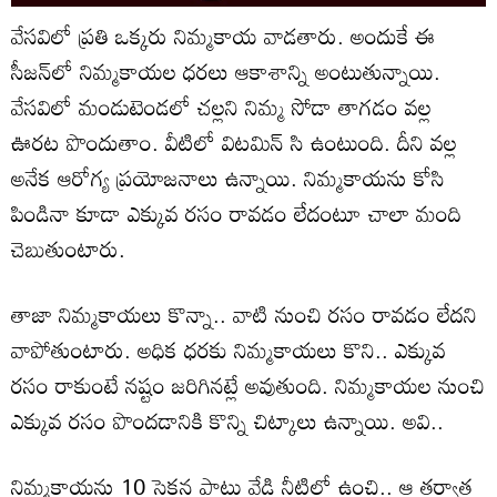
వేసవిలో ప్రతి ఒక్కరు నిమ్మకాయ వాడతారు. అందుకే ఈ
సీజన్‌లో నిమ్మకాయల ధరలు ఆకాశాన్ని అంటుతున్నాయి.
వేసవిలో మండుటెండలో చల్లని నిమ్మ సోడా తాగడం వల్ల
ఊరట పొందుతాం. వీటిలో విటమిన్ సి ఉంటుంది. దీని వల్ల
అనేక ఆరోగ్య ప్రయోజనాలు ఉన్నాయి. నిమ్మకాయను కోసి
పిండినా కూడా ఎక్కువ రసం రావడం లేదంటూ చాలా మంది
చెబుతుంటారు.
తాజా నిమ్మకాయలు కొన్నా.. వాటి నుంచి రసం రావడం లేదని
వాపోతుంటారు. అధిక ధరకు నిమ్మకాయలు కొని.. ఎక్కువ
రసం రాకుంటే నష్టం జరిగినట్లే అవుతుంది. నిమ్మకాయల నుంచి
ఎక్కువ రసం పొందడానికి కొన్ని చిట్కాలు ఉన్నాయి. అవి..
నిమ్మకాయను 10 సెకన్ల పాటు వేడి నీటిలో ఉంచి.. ఆ తర్వాత