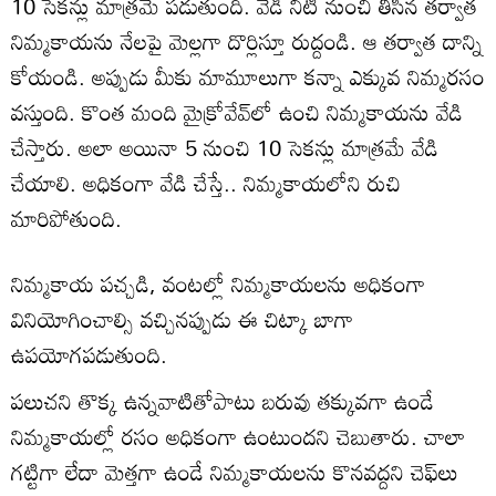
10 సెకన్లు మాత్రమే పడుతుంది. వేడి నీటి నుంచి తీసిన తర్వాత
నిమ్మకాయను నేలపై మెల్లగా దొర్లిస్తూ రుద్దండి. ఆ తర్వాత దాన్ని
కోయండి. అప్పుడు మీకు మామూలుగా కన్నా ఎక్కువ నిమ్మరసం
వస్తుంది. కొంత మంది మైక్రోవేవ్‌లో ఉంచి నిమ్మకాయను వేడి
చేస్తారు. అలా అయినా 5 నుంచి 10 సెకన్లు మాత్రమే వేడి
చేయాలి. అధికంగా వేడి చేస్తే.. నిమ్మకాయలోని రుచి
మారిపోతుంది.
నిమ్మకాయ పచ్చడి, వంటల్లో నిమ్మకాయలను అధికంగా
వినియోగించాల్సి వచ్చినప్పుడు ఈ చిట్కా బాగా
ఉపయోగపడుతుంది.
పలుచని తొక్క ఉన్నవాటితోపాటు బరువు తక్కువగా ఉండే
నిమ్మకాయల్లో రసం అధికంగా ఉంటుందని చెబుతారు. చాలా
గట్టిగా లేదా మెత్తగా ఉండే నిమ్మకాయలను కొనవద్దని చెఫ్‌లు