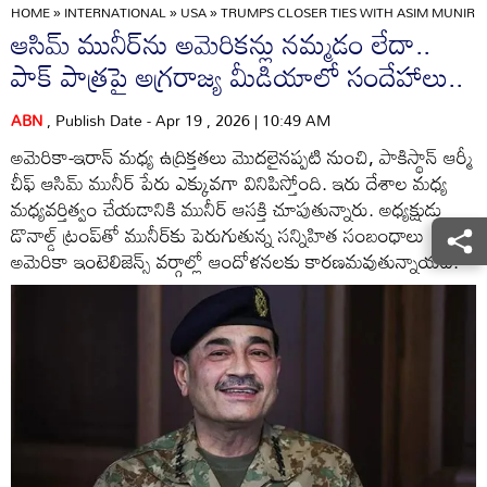
HOME
»
INTERNATIONAL
»
USA
»
TRUMPS CLOSER TIES WITH ASIM MUNIR R
ఆసిమ్ మునీర్‌ను అమెరికన్లు నమ్మడం లేదా..
పాక్ పాత్రపై అగ్రరాజ్య మీడియాలో సందేహాలు..
ABN
, Publish Date - Apr 19 , 2026 | 10:49 AM
అమెరికా-ఇరాన్ మధ్య ఉద్రిక్తతలు మొదలైనప్పటి నుంచి, పాకిస్థాన్ ఆర్మీ
చీఫ్ ఆసిమ్ మునీర్ పేరు ఎక్కువగా వినిపిస్తోంది. ఇరు దేశాల మధ్య
మధ్యవర్తిత్వం చేయడానికి మునీర్ ఆసక్తి చూపుతున్నారు. అధ్యక్షుడు
డొనాల్డ్ ట్రంప్‌తో మునీర్‌కు పెరుగుతున్న సన్నిహిత సంబంధాలు
అమెరికా ఇంటెలిజెన్స్ వర్గాల్లో ఆందోళనలకు కారణమవుతున్నాయట.