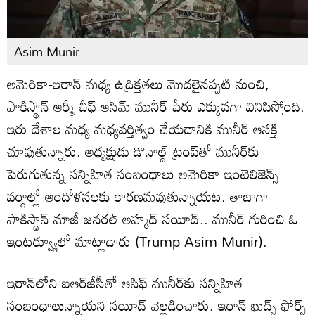
Asim Munir
అమెరికా-ఇరాన్ మధ్య ఉద్రిక్తతలు మొదలైనప్పటి నుంచి,
పాకిస్థాన్ ఆర్మీ చీఫ్ ఆసిమ్ మునీర్ పేరు ఎక్కువగా వినిపిస్తోంది.
ఇరు దేశాల మధ్య మధ్యవర్తిత్వం చేయడానికి మునీర్ ఆసక్తి
చూపుతున్నారు. అధ్యక్షుడు డొనాల్డ్ ట్రంప్‌తో మునీర్‌కు
పెరుగుతున్న సన్నిహిత సంబంధాలు అమెరికా ఇంటెలిజెన్స్
వర్గాల్లో ఆందోళనలకు కారణమవుతున్నాయట. తాజాగా
పాకిస్థాన్ మాజీ జనరల్ అహ్మద్ సయీద్.. మునీర్ గురించి ఓ
ఇంటర్వ్యూలో మాట్లాడారు (Trump Asim Munir).
ఇరాన్‌లోని ఐఆర్‌జీసీతో ఆసిఫ్ మునీర్‌కు సన్నిహిత
సంబంధాలున్నాయని సయీద్ వెల్లడించారు. ఇరాన్ ఖుద్స్ ఫోర్స్