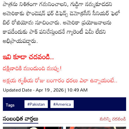
పాత్రను నిశితంగా గమనించాలని, గుడ్డిగా నమ్మకూడదని
అమెరికాకు ఫౌండెషన్ ఫర్ డిఫెన్స్ డెమోక్రసీస్ సీనియర్ ఫెలో
బిల్ రోజియోమ సూచించారు. అమెరికా ప్రయోజనాలను
కాపడేందుకు పాక్ పనిచేస్తుందనే గ్యారెంటీ ఏమీ లేదని
అభిప్రాయపడ్డారు.
ఇవి కూడా చదవండి..
దక్షిణాదికి ముందుంది ముప్పు!
అక్షయ తృతీయ రోజు బంగారం ధరలు ఎలా ఉన్నాయంటే..
Updated Date - Apr 19 , 2026 | 10:49 AM
#Pakistan
#America
Tags
సంబంధిత వార్తలు
మరిన్ని చదవండి