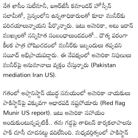
నేత ఖాసీం సులేమానీ, ఐఆర్‌జీసీ కమాండర్ హోస్సేన్
సలామీతో, సైన్యంలోని ఉన్నతాధికారులతో కూడా మునీర్‌కు
పరిచయాలున్నాయని పేర్కొన్నారు. ఇటు అమెరికా, అటు ఇరాన్
ముఖ్యులతో సన్నిహిత సంబంధాలుండడంతో.. దౌత్య పరంగా
కీలక పాత్ర పోషించడంలో మునీర్‌కు ఇబ్బందులు తప్పవని
సయీద్ అభిప్రాయపడ్డారు. ఈ నేపథ్యంలో అమెరికా నిపుణులు
మునీర్‌పై అనుమానాలు వ్యక్తం చేస్తున్నారు (Pakistan
mediation Iran US).
గతంలో అఫ్గానిస్థాన్ యుద్ధ సమయంలో అమెరికా నాయకులు
పాకిస్థాన్‌పై ఎక్కువగా ఆధారపడి నష్టపోయారు (Red flag
Munir US report). ఇటు అమెరికా సహాయం
అందుకుంటున్నప్పటికీ.. తమ గడ్డపై తాలిబన్ కార్యకలాపాలను
పాక్ చూసీ చూడనట్టు వదిలేసింది. మధ్యవర్తిత్వంలో పాకిస్థాన్