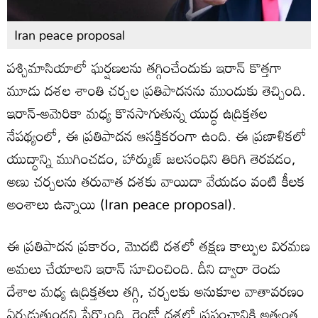
Iran peace proposal
పశ్చిమాసియాలో ఘర్షణలను తగ్గించేందుకు ఇరాన్ కొత్తగా
మూడు దశల శాంతి చర్చల ప్రతిపాదనను ముందుకు తెచ్చింది.
ఇరాన్-అమెరికా మధ్య కొనసాగుతున్న యుద్ధ ఉద్రిక్తతల
నేపథ్యంలో, ఈ ప్రతిపాదన ఆసక్తికరంగా ఉంది. ఈ ప్రణాళికలో
యుద్ధాన్ని ముగించడం, హార్ముజ్ జలసంధిని తిరిగి తెరవడం,
అణు చర్చలను తరువాత దశకు వాయిదా వేయడం వంటి కీలక
అంశాలు ఉన్నాయి (Iran peace proposal).
ఈ ప్రతిపాదన ప్రకారం, మొదటి దశలో తక్షణ కాల్పుల విరమణ
అమలు చేయాలని ఇరాన్ సూచించింది. దీని ద్వారా రెండు
దేశాల మధ్య ఉద్రిక్తతలు తగ్గి, చర్చలకు అనుకూల వాతావరణం
ఏర్పడుతుందని పేర్కొంది. రెండో దశలో ప్రపంచానికి అత్యంత