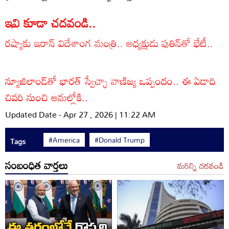
ఇవి కూడా చదవండి..
రష్యాకు ఇరాన్ విదేశాంగ మంత్రి.. అధ్యక్షుడు పుతిన్‌తో భేటీ..
న్యూజిలాండ్‌తో భారత్ స్వేచ్ఛా వాణిజ్య ఒప్పందం.. ఈ ఏడాది
చివరి నుంచి అమల్లోకి..
Updated Date - Apr 27 , 2026 | 11:22 AM
#America
#Donald Trump
Tags
సంబంధిత వార్తలు
మరిన్ని చదవండి