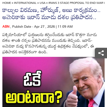
HOME
»
INTERNATIONAL
»
USA
»
IRANS 3 STAGE PROPOSAL TO END WAR W
కాల్పుల విరమణ, హోర్ముజ్, అణు కార్యక్రమం..
అమెరికాకు ఇరాన్ మూడు దశల ప్రతిపాదన..
ABN
, Publish Date - Apr 27 , 2026 | 11:09 AM
పశ్చిమాసియాలో ఘర్షణలను తగ్గించేందుకు ఇరాన్ కొత్తగా మూడు
దశల శాంతి చర్చల ప్రతిపాదనను ముందుకు తెచ్చింది. ఇరాన్-
అమెరికా మధ్య కొనసాగుతున్న యుద్ధ ఉద్రిక్తతల నేపథ్యంలో, ఈ
ప్రతిపాదన ఆసక్తికరంగా ఉంది.