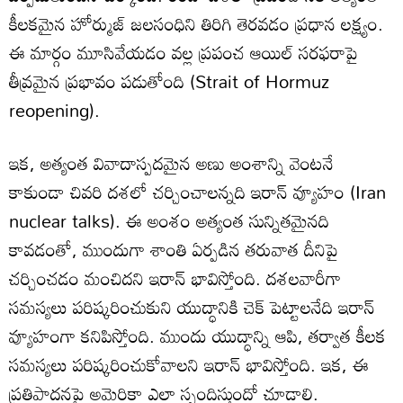
కీలకమైన హోర్ముజ్ జలసంధిని తిరిగి తెరవడం ప్రధాన లక్ష్యం.
ఈ మార్గం మూసివేయడం వల్ల ప్రపంచ ఆయిల్ సరఫరాపై
తీవ్రమైన ప్రభావం పడుతోంది (Strait of Hormuz
reopening).
ఇక, అత్యంత వివాదాస్పదమైన అణు అంశాన్ని వెంటనే
కాకుండా చివరి దశలో చర్చించాలన్నది ఇరాన్ వ్యూహం (Iran
nuclear talks). ఈ అంశం అత్యంత సున్నితమైనది
కావడంతో, ముందుగా శాంతి ఏర్పడిన తరువాత దీనిపై
చర్చించడం మంచిదని ఇరాన్ భావిస్తోంది. దశలవారీగా
సమస్యలు పరిష్కరించుకుని యుద్ధానికి చెక్ పెట్టాలనేది ఇరాన్
వ్యూహంగా కనిపిస్తోంది. ముందు యుద్ధాన్ని ఆపి, తర్వాత కీలక
సమస్యలు పరిష్కరించుకోవాలని ఇరాన్ భావిస్తోంది. ఇక, ఈ
ప్రతిపాదనపై అమెరికా ఎలా స్పందిస్తుందో చూడాలి.