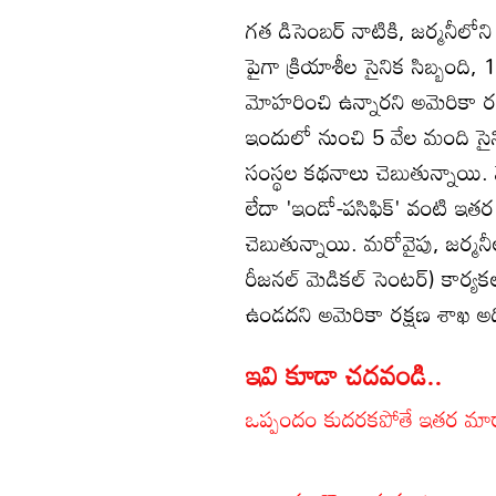
గత డిసెంబర్ నాటికి, జర్మనీలో
పైగా క్రియాశీల సైనిక సిబ్బంది
మోహరించి ఉన్నారని అమెరికా ర
ఇందులో నుంచి 5 వేల మంది సైనికు
సంస్థల కథనాలు చెబుతున్నాయి. వ
లేదా 'ఇండో-పసిఫిక్' వంటి ఇత
చెబుతున్నాయి. మరోవైపు, జర్మనీలో
రీజనల్ మెడికల్ సెంటర్) కార్య
ఉండదని అమెరికా రక్షణ శాఖ అధి
ఇవి కూడా చదవండి..
ఒప్పందం కుదరకపోతే ఇతర మార్గా