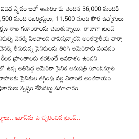
ని వివిధ స్థావరాలలో అమెరికాకు చెందిన 36,000 మందికి
, 1,500 మంది రిజర్విస్టులు, 11,500 మంది పౌర ఉద్యోగులు
క్షణ శాఖ గణాంకాలను చెబుతున్నాయి. తాజాగా ట్రంప్
ల్ని వెనక్కి పిలవాలని భావిస్తున్నారని అంతర్జాతీయ వార్తా
ెనక్కి తీసుకున్న సైనికులను తిరిగి అమెరికాకు పంపడం
ర కీలక ప్రాంతాలకు తరలించే అవకాశం ఉందని
 ఉన్న అతిపెద్ద అమెరికా సైనిక ఆసుపత్రి (లాండ్‌స్టూల్
కలాపాలకు సైనికుల తగ్గింపు వల్ల ఎలాంటి అంతరాయం
కారులు స్పష్టం చేసినట్టు సమాచారం.
లు.. ఇరాన్‌ను హెచ్చరించిన ట్రంప్..