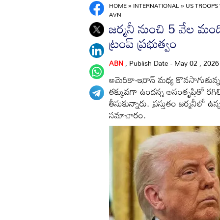
HOME
»
INTERNATIONAL
»
US TROOPS
AVN
జర్మనీ నుంచి 5 వేల మ
ట్రంప్ ప్రభుత్వం
ABN
, Publish Date - May 02 , 202
అమెరికా-ఇరాన్ మధ్య కొనసాగుతున్న ఉ
తక్కువగా ఉందన్న అసంతృప్తితో రగిలిప
తీసుకున్నారు. ప్రస్తుతం జర్మనీలో ఉ
సమాచారం.