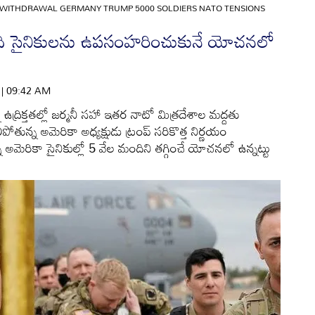
 WITHDRAWAL GERMANY TRUMP 5000 SOLDIERS NATO TENSIONS
ంది సైనికులను ఉపసంహరించుకునే యోచనలో
6 | 09:42 AM
ద్రిక్తతల్లో జర్మనీ సహా ఇతర నాటో మిత్రదేశాల మద్దతు
ోతున్న అమెరికా అధ్యక్షుడు ట్రంప్ సరికొత్త నిర్ణయం
న్న అమెరికా సైనికుల్లో 5 వేల మందిని తగ్గించే యోచనలో ఉన్నట్టు