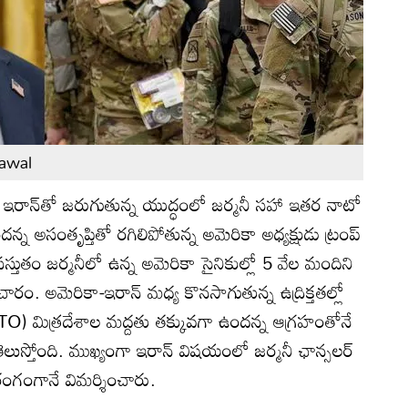
awal
:
ఇరాన్‌తో జరుగుతున్న యుద్ధంలో జర్మనీ సహా ఇతర నాటో
న్న అసంతృప్తితో రగిలిపోతున్న అమెరికా అధ్యక్షుడు ట్రంప్
ప్రస్తుతం జర్మనీలో ఉన్న అమెరికా సైనికుల్లో 5 వేల మందిని
ారం. అమెరికా-ఇరాన్ మధ్య కొనసాగుతున్న ఉద్రిక్తతల్లో
O) మిత్రదేశాల మద్దతు తక్కువగా ఉందన్న ఆగ్రహంతోనే
 తెలుస్తోంది. ముఖ్యంగా ఇరాన్ విషయంలో జర్మనీ ఛాన్సలర్
బహిరంగంగానే విమర్శించారు.