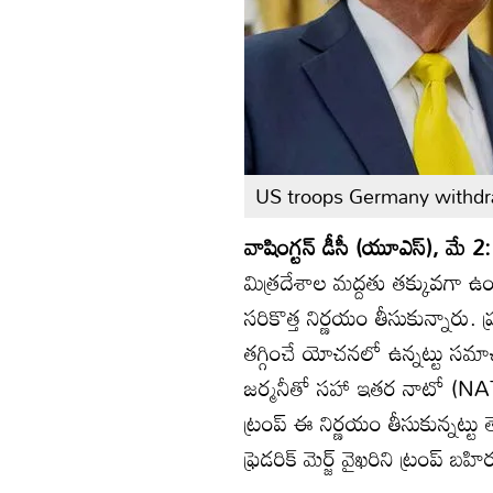
US troops Germany withdr
వాషింగ్టన్ డీసీ (యూఎస్), మే 2
మిత్రదేశాల మద్దతు తక్కువగా ఉంద
సరికొత్త నిర్ణయం తీసుకున్నారు. 
తగ్గించే యోచనలో ఉన్నట్టు సమాచ
జర్మనీతో సహా ఇతర నాటో (NAT
ట్రంప్ ఈ నిర్ణయం తీసుకున్నట్టు
ఫ్రెడరిక్ మెర్జ్ వైఖరిని ట్రంప్ 