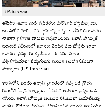
US Iran war
అమెరికా-ఇరాన్ మధ్య ఉద్రిక్తతలు మరోసారి భగ్గుమన్నాయి.
ఇరాన్‌లోని కీలక సైనిక స్థావరాన్ని లక్ష్యంగా చేసుకుని అమెరికా
తాజాగా వైమానిక దాడులు నిర్వహించింది. అలాగే హోర్ముజ్
జలసంధి సమీపంలో ఇరాన్‌కు చెందిన పలు డ్రోన్లను కూడా
అమెరికా సైన్యం కూల్చివేసింది. ఈ పరిణామాలు
పశ్చిమాసియాలో పరిస్థితులను మరింత ఆందోళనకరంగా
మార్చాయి (US Iran war).
ఇరాన్‌లోని బందర్ అబ్బాస్ ప్రాంతంలో ఉన్న ఒక గ్రౌండ్
కంట్రోల్ స్టేషన్‌ను లక్ష్యంగా చేసుకుని అమెరికా సైన్యం దాడి
చేసింది. అలాగే హోర్ముజ్ జలసంధి సమీపంలో ప్రయాణిస్తున్న
వాణిజ్య నౌకలకు ముప్పుగా పరిణమించిన నాలుగు ఇరానియన్