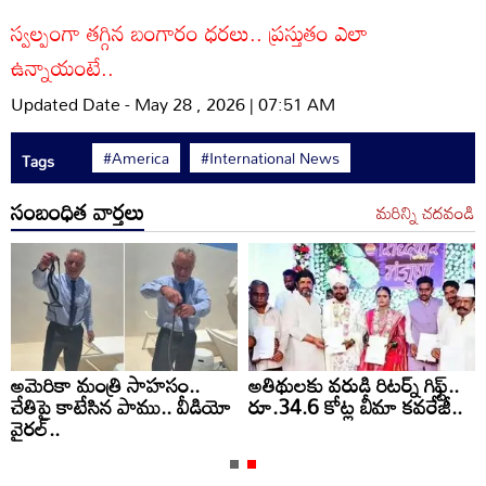
స్వల్పంగా తగ్గిన బంగారం ధరలు.. ప్రస్తుతం ఎలా
ఉన్నాయంటే..
Updated Date - May 28 , 2026 | 07:51 AM
#America
#International News
Tags
సంబంధిత వార్తలు
మరిన్ని చదవండి
అమెరికా మంత్రి సాహసం..
అతిథులకు వరుడి రిటర్న్ గిఫ్ట్..
చేతిపై కాటేసిన పాము.. వీడియో
రూ.34.6 కోట్ల బీమా కవరేజీ..
వైరల్..