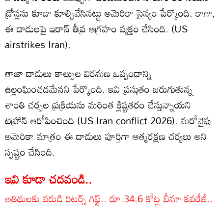
డ్రోన్లను కూడా కూల్చివేసినట్టు అమెరికా సైన్యం పేర్కొంది. కాగా,
ఈ దాడులపై ఇరాన్ తీవ్ర ఆగ్రహం వ్యక్తం చేసింది. (US
airstrikes Iran).
తాజా దాడులు కాల్పుల విరమణ ఒప్పందాన్ని
ఉల్లంఘించడమేనని పేర్కొంది. ఇవి ప్రస్తుతం జరుగుతున్న
శాంతి చర్చల ప్రక్రియను మరింత క్లిష్టతరం చేస్తున్నాయని
టెహ్రాన్ ఆరోపించింది (US Iran conflict 2026). మరోవైపు
అమెరికా మాత్రం ఈ దాడులు పూర్తిగా ఆత్మరక్షణ చర్యలు అని
స్పష్టం చేసింది.
ఇవి కూడా చదవండి..
అతిథులకు వరుడి రిటర్న్ గిఫ్ట్.. రూ.34.6 కోట్ల బీమా కవరేజీ..