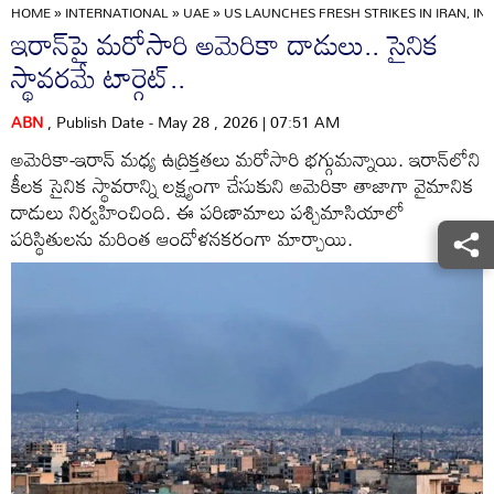
HOME
»
INTERNATIONAL
»
UAE
»
US LAUNCHES FRESH STRIKES IN IRAN, I
ఇరాన్‌పై మరోసారి అమెరికా దాడులు.. సైనిక
స్థావరమే టార్గెట్..
ABN
, Publish Date - May 28 , 2026 | 07:51 AM
అమెరికా-ఇరాన్ మధ్య ఉద్రిక్తతలు మరోసారి భగ్గుమన్నాయి. ఇరాన్‌లోని
కీలక సైనిక స్థావరాన్ని లక్ష్యంగా చేసుకుని అమెరికా తాజాగా వైమానిక
దాడులు నిర్వహించింది. ఈ పరిణామాలు పశ్చిమాసియాలో
పరిస్థితులను మరింత ఆందోళనకరంగా మార్చాయి.