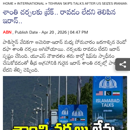
HOME
»
INTERNATIONAL
»
TEHRAN SKIPS TALKS AFTER US SEIZES IRANIAN
శాంతి చర్చలకు బ్రేక్‌.. రావడం లేదని తెలిపిన
ఇరాన్..
ABN
, Publish Date - Apr 20 , 2026 | 04:47 PM
పాకిస్థాన్ వేదికగా అమెరికా-ఇరాన్ మధ్య సోమవారం జరగాల్సిన రెండో
దఫా శాంతి చర్చలు ఆగిపోయాయి. చర్చలకు రావడం లేదని ఇరాన్
స్పష్టం చేసింది. యూఎస్ నౌకాదళం తమ కార్గో షిప్‌ను స్వాధీనం
చేసుకోవడంతో తీవ్ర ఆగ్రహానికి గురైన ఇరాన్ శాంతి చర్చల్లో పాల్గొనేది
లేదని తేల్చి చెప్పింది.