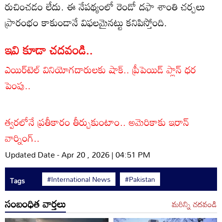
రుచించడం లేదు. ఈ నేపథ్యంలో రెండో దఫా శాంతి చర్చలు
ప్రారంభం కాకుండానే విఫలమైనట్టు కనిపిస్తోంది.
ఇవి కూడా చదవండి..
ఎయిర్‌టెల్ వినియోగదారులకు షాక్.. ప్రీపెయిడ్ ప్లాన్ ధర
పెంపు..
త్వరలోనే ప్రతీకారం తీర్చుకుంటాం.. అమెరికాకు ఇరాన్
వార్నింగ్..
Updated Date - Apr 20 , 2026 | 04:51 PM
#International News
#Pakistan
Tags
సంబంధిత వార్తలు
మరిన్ని చదవండి