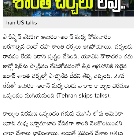
Iran US talks
పాకిస్థాన్ వేదికగా అమెరికా-ఇరాన్ మధ్య సోమవారం
జరగాల్సిన రెండో దఫా శాంతి చర్చలు ఆగిపోయాయి. చర్చలకు
రావడం లేదని ఇరాన్ స్పష్టం చేసింది. యూఎస్ నౌకాదళం తమ
కార్గో షిప్‌ను స్వాధీనం చేసుకోవడంతో తీవ్ర ఆగ్రహానికి గురైన
ఇరాన్ శాంతి చర్చల్లో పాల్గొనేది లేదని తేల్చి చెప్పింది. 22వ
తేదీతో అమెరికా-ఇరాన్ మధ్య రెండు వారాల కాల్పుల విరమణ
ఒప్పందం ముగియనుంది (Tehran skips talks).
కాల్పుల విరమణ ఒప్పందం గడువు ముగిసే లోపు అమెరికా-
ఇరాన్ మధ్య ఇస్లామాబాద్ వేదికగా శాంతి నెలకొంటుందని
చాలా దేశాలు భావించాయి. అయితే ప్రపంచ దేశాల ఆశలు