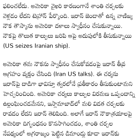
ఫలించలేదు. అమెరికా వైఖరి కారణంగానే శాంతి చర్చలకు
వెళ్లడం లేదని టెహ్రాన్ పేర్కొంది. ఇరాన్‌ జెండాతో ఉన్న వాణిజ్య
నౌక తౌస్కాను అమెరికా దళాలు స్వాధీనం చేసుకున్నాయి.
నౌకపై తొలుత కాల్పులు జరిపి ఆపై అదుపులోకి తీసుకున్నాయి
(US seizes Iranian ship).
అమెరికా తమ నౌకను స్వాధీనం చేసుకోవడంపై ఇరాన్ తీవ్ర
ఆగ్రహం వ్యక్తం చేసింది (Iran US talks). ఈ చర్యను
ఇరాన్‌పై దాడిగా భావిస్తూ త్వరలోనే ప్రతీకారం తీసుకుంటామని
హెచ్చరించింది. అమెరికా చర్యలు కాల్పుల విరమణ ఒప్పందాన్ని
ఉల్లంఘించడమేనని, ఇస్లామాబాద్‌లో మలి విడత చర్చలకు
రావడం లేదని ఇరాన్ తెలిపింది. అలాగే ఇరాన్ నౌకాశ్రయాలపై
అమెరికా దిగ్బంధనం కొనసాగించడం, శాంతి చర్చల
నేపథ్యంలో అగ్రరాజ్యం పెట్టిన డిమాండ్లు కూడా ఇరాన్‌కు