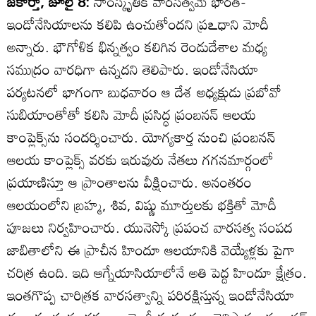
జకార్తా, జూలై 8:
సాంస్కృతిక వారసత్వమే భారత్‌-
ఇండోనేసియాలను కలిపి ఉంచుతోందని ప్రఽధాని మోదీ
అన్నారు. భౌగోళిక భిన్నత్వం కలిగిన రెండుదేశాల మధ్య
సముద్రం వారధిగా ఉన్నదని తెలిపారు. ఇండోనేసియా
పర్యటనలో భాగంగా బుధవారం ఆ దేశ అధ్యక్షుడు ప్రబోవో
సుబియాంతోతో కలిసి మోదీ ప్రసిద్ధ ప్రంబనన్‌ ఆలయ
కాంప్లెక్స్‌ను సందర్శించారు. యోగ్యకార్త నుంచి ప్రంబనన్‌
ఆలయ కాంప్లెక్స్‌ వరకు ఇరువురు నేతలు గగనమార్గంలో
ప్రయాణిస్తూ ఆ ప్రాంతాలను వీక్షించారు. అనంతరం
ఆలయంలోని బ్రహ్మ, శివ, విష్ణు మూర్తులకు భక్తితో మోదీ
పూజలు నిర్వహించారు. యునెస్కో ప్రపంచ వారసత్వ సంపద
జాబితాలోని ఈ ప్రాచీన హిందూ ఆలయానికి వెయ్యేళ్లకు పైగా
చరిత్ర ఉంది. ఇది ఆగ్నేయాసియాలోనే అతి పెద్ద హిందూ క్షేత్రం.
ఇంతగొప్ప చారిత్రక వారసత్వాన్ని పరిరక్షిస్తున్న ఇండోనేసియా