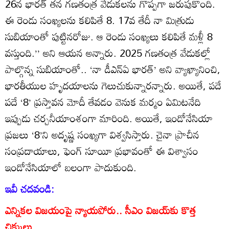
26న భారత్‌ తన గణతంత్ర వేడుకలను గొప్పగా జరుపుకొంది.
ఈ రెండు సంఖ్యలను కలిపితే 8. 17వ తేదీ నా మిత్రుడు
సుబియాంతో పుట్టినరోజు. ఆ రెండు సంఖ్యలు కలిపితే మళ్లీ 8
వస్తుంది.’’ అని ఆయన అన్నారు. 2025 గణతంత్ర వేడుకల్లో
పాల్గొన్న సుబియాంతో.. ‘నా డీఎన్‌ఏ భారత్‌’ అని వ్యాఖ్యానించి,
భారతీయుల హృదయాలను గెలుచుకున్నారన్నారు. అయితే, పదే
పదే ‘8’ ప్రస్తావన మోదీ తేవడం వెనుక మర్మం ఏమిటనేది
ఇప్పుడు చర్చనీయాంశంగా మారింది. అయితే, ఇండోనేసియా
ప్రజలు ‘8’ని అదృష్ణ సంఖ్యగా విశ్వసిస్తారు. చైనా ప్రాచీన
సంప్రదాయాలు, ఫెంగ్‌ సూయీ ప్రభావంతో ఈ విశ్వాసం
ఇండోనేసియాలో బలంగా పాదుకుంది.
ఇవీ చదవండి:
ఎన్నికల విజయంపై న్యాయపోరు.. సీఎం విజయ్‌కు కొత్త
చిక్కులు