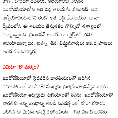
కాగా, హిందూ దేవతలు, ఆలయాలకు నెలవైన
ఇండోనేసియాలోని అతి పెద్ద ఆలయమే ప్రబంనన్‌. ఇది
ఆగ్నేయాసియాలోని రెండో అతి పెద్ద దేవాలయం. జావా
ద్వీపంలోని ఈ ఆలయం క్రీస్తుశకం తొమ్మిదో శతాబ్దంలో
నిర్మాణమైంది. ప్రంబనన్‌ ఆలయ కాంప్లెక్స్‌లో 240
ఆలయాలున్నాయి. బ్రహ్మ, శివ, విష్ణుమూర్తులు ఇక్కడ పూజలు
అందుకుంటున్నారు.
ఏమిటా ‘8’ మర్మం?
ఇండోనేషియాలో స్థిరపడిన భారతీయులతో జరిగిన
సమావేశంలో మోదీ ‘8’ సంఖ్యను ప్రత్యేకంగా ప్రస్తావించారు.
ఇండోనేసియా అధ్యక్షుడు సుబియాంతో తనకు, ఇండోనేసియాతో
భారత్‌కు ఉన్న బంధాన్ని తెలిపే సందర్భంలో మంగళవారం
జరిగిన ఈ ఘటన ఆసక్తి కలిగించింది. ‘‘గత ఏడాది జనవరి