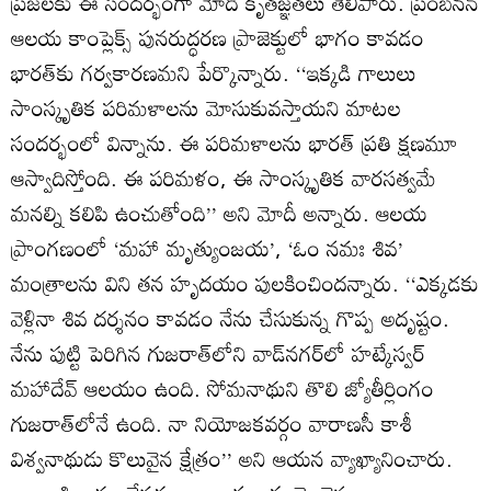
ప్రజలకు ఈ సందర్భంగా మోదీ కృతజ్ఞతలు తెలిపారు. ప్రంబనన్‌
ఆలయ కాంప్లెక్స్‌ పునరుద్ధరణ ప్రాజెక్టులో భాగం కావడం
భారత్‌కు గర్వకారణమని పేర్కొన్నారు. ‘‘ఇక్కడి గాలులు
సాంస్కృతిక పరిమళాలను మోసుకువస్తాయని మాటల
సందర్భంలో విన్నాను. ఈ పరిమళాలను భారత్‌ ప్రతి క్షణమూ
ఆస్వాదిస్తోంది. ఈ పరిమళం, ఈ సాంస్కృతిక వారసత్వమే
మనల్ని కలిపి ఉంచుతోంది’’ అని మోదీ అన్నారు. ఆలయ
ప్రాంగణంలో ‘మహా మృత్యుంజయ’, ‘ఓం నమః శివ’
మంత్రాలను విని తన హృదయం పులకించిందన్నారు. ‘‘ఎక్కడకు
వెళ్లినా శివ దర్శనం కావడం నేను చేసుకున్న గొప్ప అదృష్టం.
నేను పుట్టి పెరిగిన గుజరాత్‌లోని వాడ్‌నగర్‌లో హట్కేస్వర్‌
మహాదేవ్‌ ఆలయం ఉంది. సోమనాథుని తొలి జ్యోతీర్లింగం
గుజరాత్‌లోనే ఉంది. నా నియోజకవర్గం వారాణసీ కాశీ
విశ్వనాథుడు కొలువైన క్షేత్రం’’ అని ఆయన వ్యాఖ్యానించారు.