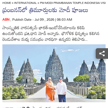
HOME
»
INTERNATIONAL
»
PM MODI PRAMBANAN TEMPLE INDONESIA VISIT 
ప్రంబనన్‌లో త్రిమూర్తులకు మోదీ పూజలు
ABN
, Publish Date - Jul 09 , 2026 | 06:03 AM
సాంస్కృతిక వారసత్వమే భారత్‌-ఇండోనేసియాలను కలిపి
ఉంచుతోందని ప్రఽధాని మోదీ అన్నారు. భౌగోళిక భిన్నత్వం కలిగిన
రెండుదేశాల మధ్య సముద్రం వారధిగా ఉన్నదని తెలిపారు..