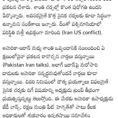
ప్రకటన చేశారు. శాంతి చర్చల్లో కొంత పురోగతి ఉందని
పేర్కొన్నారు. అవసరమైతే కొత్త సైనిక చర్యలకు కూడా సిద్ధంగా
ఉన్నామని సంకేతాలు ఇచ్చారు. దీంతో పశ్చిమాసియాలో
పరిస్థితి మళ్లీ ఉద్రిక్తంగా మారింది (Iran US conflict).
అమెరికా-ఇరాన్ మధ్య శాంతి ఒప్పందానికి సంబంధించి ఏ
క్షణంలోనైనా ప్రకటన రావొచ్చని వార్తలు వస్తున్నాయి
(Pakistan Iran talks). అలాగే ఇరాన్‌పై మరోసారి
దాడులకు అమెరికా సన్నద్ధమవుతోందనే వార్తలు కూడా
వస్తున్నాయి. చివరి నిమిషంలో దౌత్య ప్రయత్నాలు విఫలమైతే
సైనిక చర్యకు దిగే విషయాన్ని అధ్యక్షుడు ట్రంప్ తీవ్రంగా
ప్రయత్నిస్తున్నట్టు తెలుస్తోంది. ఈ మేరకు అమెరికా ఉపాధ్యక్షుడు
జేడీ వాన్స్, రక్షణ మంత్రి పీట్ హెగ్సెత్‌తో పాటు కీలక
అధికారులతో శుక్రవారం ఉన్నతస్థాయి సమావేశం