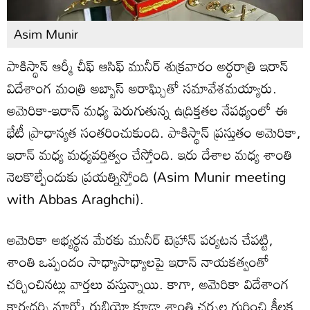
Asim Munir
పాకిస్థాన్ ఆర్మీ చీఫ్ ఆసిఫ్ మునీర్ శుక్రవారం అర్ధరాత్రి ఇరాన్
విదేశాంగ మంత్రి అబ్బాస్ అరాఘ్చితో సమావేశమయ్యారు.
అమెరికా-ఇరాన్ మధ్య పెరుగుతున్న ఉద్రిక్తతల నేపథ్యంలో ఈ
భేటీ ప్రాధాన్యత సంతరించుకుంది. పాకిస్థాన్ ప్రస్తుతం అమెరికా,
ఇరాన్ మధ్య మధ్యవర్తిత్వం చేస్తోంది. ఇరు దేశాల మధ్య శాంతి
నెలకొల్పేందుకు ప్రయత్నిస్తోంది (Asim Munir meeting
with Abbas Araghchi).
అమెరికా అభ్యర్థన మేరకు మునీర్ టెహ్రాన్ పర్యటన చేపట్టి,
శాంతి ఒప్పందం సాధ్యాసాధ్యాలపై ఇరాన్ నాయకత్వంతో
చర్చించినట్లు వార్తలు వస్తున్నాయి. కాగా, అమెరికా విదేశాంగ
కార్యదర్శి మార్కో రుబియో కూడా శాంతి చర్చల గురించి కీలక