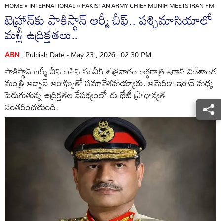
HOME
»
INTERNATIONAL
»
PAKISTAN ARMY CHIEF MUNIR MEETS IRAN FM A
టెహ్రాన్‌కు పాకిస్థాన్ ఆర్మీ చీఫ్.. పశ్చిమాసియాలో
మళ్లీ ఉద్రిక్తతలు..
ABN
, Publish Date - May 23 , 2026 | 02:30 PM
పాకిస్థాన్ ఆర్మీ చీఫ్ ఆసిఫ్ మునీర్ శుక్రవారం అర్ధరాత్రి ఇరాన్ విదేశాంగ
మంత్రి అబ్బాస్ అరాఘ్చితో సమావేశమయ్యారు. అమెరికా-ఇరాన్ మధ్య
పెరుగుతున్న ఉద్రిక్తతల నేపథ్యంలో ఈ భేటీ ప్రాధాన్యత
సంతరించుకుంది.