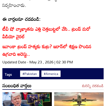
నిర్వహించారు.
ఈ వార్తలనూ చదవండి:
టీవీ షో వ్యాఖ్యాతను ఎత్తి చెత్తబుట్టలో వేసి.. ట్రంప్ మరో
వీడియో వైరల్
ఇవాంకా ట్రంప్ హత్యకు కుట్ర? ఇరాన్‌‌లో శిక్షణ పొందిన
ఉగ్రవాది అరెస్టు..
Updated Date - May 23 , 2026 | 02:30 PM
#Pakistan
#America
Tags
సంబంధిత వార్తలు
మరిన్ని చదవండి