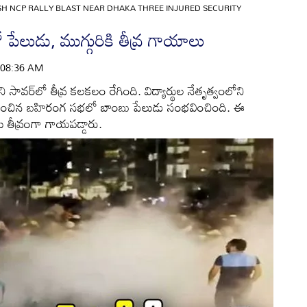
H NCP RALLY BLAST NEAR DHAKA THREE INJURED SECURITY
ీలో పేలుడు, ముగ్గురికి తీవ్ర గాయాలు
 | 08:36 AM
సావర్‌లో తీవ్ర కలకలం రేగింది. విద్యార్థుల నేతృత్వంలోని
వహించిన బహిరంగ సభలో బాంబు పేలుడు సంభవించింది. ఈ
తలు తీవ్రంగా గాయపడ్డారు.