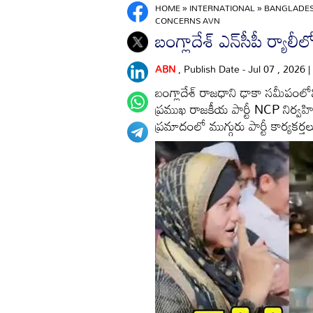
HOME
»
INTERNATIONAL
»
BANGLADES
CONCERNS AVN
బంగ్లాదేశ్ ఎన్‌సీపీ ర్యాల
ABN
, Publish Date - Jul 07 , 2026
బంగ్లాదేశ్ రాజధాని ఢాకా సమీపంలోని 
ప్రముఖ రాజకీయ పార్టీ NCP నిర్
ప్రమాదంలో ముగ్గురు పార్టీ కార్యకర్