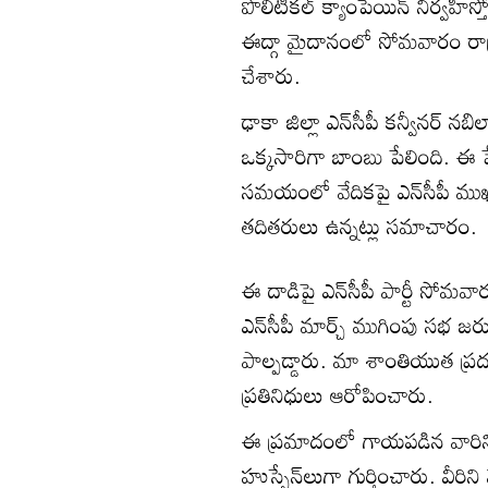
పొలిటికల్ క్యాంపెయిన్ నిర్వహి
ఈద్గా మైదానంలో సోమవారం రా
చేశారు.
ఢాకా జిల్లా ఎన్‌సీపీ కన్వీనర్ నబ
ఒక్కసారిగా బాంబు పేలింది. ఈ 
సమయంలో వేదికపై ఎన్‌సీపీ ముఖ్య 
తదితరులు ఉన్నట్లు సమాచారం.
ఈ దాడిపై ఎన్‌సీపీ పార్టీ సోమవా
ఎన్‌సీపీ మార్చ్ ముగింపు సభ జర
పాల్పడ్డారు. మా శాంతియుత ప్రదర
ప్రతినిధులు ఆరోపించారు.
ఈ ప్రమాదంలో గాయపడిన వారిని
హుస్సేన్‌లుగా గుర్తించారు. వీరిన