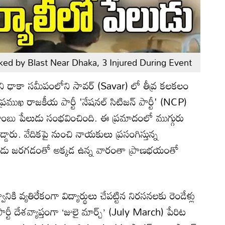
ed by Blast Near Dhaka, 3 Injured During Event
ాని ఢాకా సమీపంలోని సావర్ (Savar) లో తీవ్ర కలకలం
ని ప్రముఖ రాజకీయ పార్టీ 'నేషనల్ సిటిజన్ పార్టీ' (NCP)
ంబు పేలుడు సంభవించింది. ఈ ప్రమాదంలో ముగ్గురు
పడ్డారు. వేదికపై నుంచి నాయకులు ప్రసంగిస్తున్న
డు జరగడంతో అక్కడ ఉన్న వారంతా ప్రాణభయంతో
నికి వ్యతిరేకంగా విద్యార్థులు చేపట్టిన నిరసనలకు రెండేళ్లు
ర్టీ దేశవ్యాప్తంగా ‘జులై మార్చ్’ (July March) పేరిట