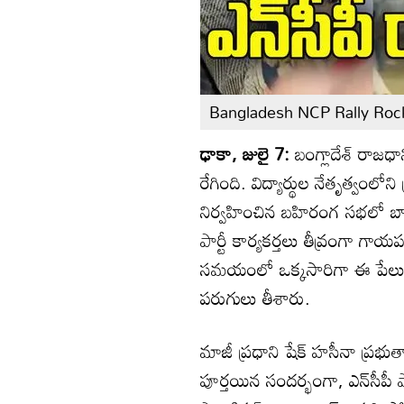
Bangladesh NCP Rally Rock
ఢాకా, జులై 7:
బంగ్లాదేశ్ రాజధ
రేగింది. విద్యార్థుల నేతృత్వంలో
నిర్వహించిన బహిరంగ సభలో బా
పార్టీ కార్యకర్తలు తీవ్రంగా గాయ
సమయంలో ఒక్కసారిగా ఈ పేలు
పరుగులు తీశారు.
మాజీ ప్రధాని షేక్ హసీనా ప్రభుత్వా
పూర్తయిన సందర్భంగా, ఎన్‌సీపీ పా