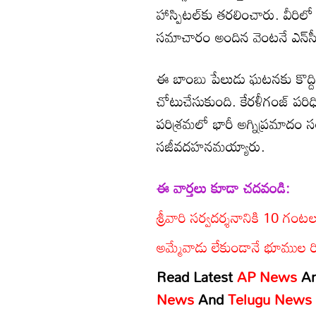
హాస్పిటల్‌కు తరలించారు. వీరిలో 
సమాచారం అందిన వెంటనే ఎన్‌సీపీ
ఈ బాంబు పేలుడు ఘటనకు కొద్ద
చోటుచేసుకుంది. కేరళీగంజ్ పరిధ
పరిశ్రమలో భారీ అగ్నిప్రమాదం 
సజీవదహనమయ్యారు.
ఈ వార్తలు కూడా చదవండి:
శ్రీవారి సర్వదర్శనానికి 10 గంట
అమ్మేవాడు లేకుండానే భూముల రిజిస్
Read Latest
AP News
A
News
And
Telugu News