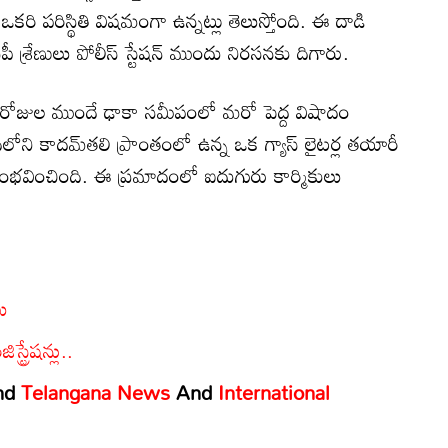
ఒకరి పరిస్థితి విషమంగా ఉన్నట్లు తెలుస్తోంది. ఈ దాడి
 శ్రేణులు పోలీస్ స్టేషన్ ముందు నిరసనకు దిగారు.
ిరోజుల ముందే ఢాకా సమీపంలో మరో పెద్ద విషాదం
ిలోని కాదమ్‌తలి ప్రాంతంలో ఉన్న ఒక గ్యాస్ లైటర్ల తయారీ
సంభవించింది. ఈ ప్రమాదంలో ఐదుగురు కార్మికులు
లు
ట్రేషన్లు..
nd
Telangana News
And
International