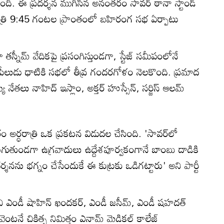
స్తోంది. ఈ ప్రదర్శన ముగిసిన అనంతరం సావర్ ఠానా స్టాండ్
త్రి 9:45 గంటల ప్రాంతంలో బహిరంగ సభ ఏర్పాటు
ిలా తస్నీమ్ వేదికపై ప్రసంగిస్తుండగా, స్టేజ్ సమీపంలోనే
పేలుడు ధాటికి సభలో తీవ్ర గందరగోళం నెలకొంది. ప్రమాద
నేతలు నాహిద్ ఇస్లాం, అక్తర్ హుస్సేన్, సర్జిస్ ఆలమ్
రం అర్ధరాత్రి ఒక ప్రకటన విడుదల చేసింది. 'సావర్‌లో
ుగుతుండగా ఉగ్రవాదులు ఉద్దేశపూర్వకంగానే బాంబు దాడికి
్శనను భగ్నం చేసేందుకే ఈ కుట్రకు ఒడిగట్టారు' అని పార్టీ
 ఎండీ షాహిన్ ఖందకర్, ఎండీ జసీమ్, ఎండీ షహదత్
ి వెంటనే చికిత్స నిమిత్తం ఎనామ్ మెడికల్ కాలేజ్