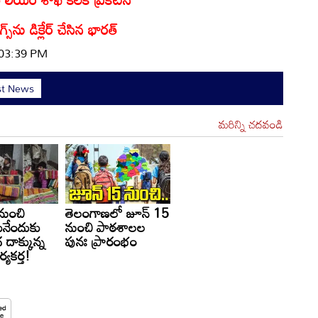
్స్‌ను డిక్లేర్ చేసిన భారత్
 03:39 PM
st News
మరిన్ని చదవండి
నుంచి
తెలంగాణలో జూన్ 15
ునేందుకు
నుంచి పాఠశాలల
 దాక్కున్న
పునః ప్రారంభం
్యకర్త!