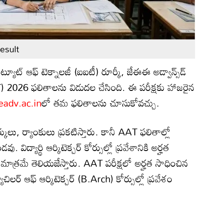
esult
ిట్యూట్ ఆఫ్ టెక్నాలజీ (ఐఐటీ) రూర్కీ, జేఈఈ అడ్వాన్స్‌డ్
్ (AAT) 2026 ఫలితాలను విడుదల చేసింది. ఈ పరీక్షకు హాజరైన
eadv.ac.in
లో తమ ఫలితాలను చూసుకోవచ్చు.
్కులు, ర్యాంకులు ప్రకటిస్తారు. కానీ AAT ఫలితాల్లో
 విద్యార్థి ఆర్కిటెక్చర్ కోర్సుల్లో ప్రవేశానికి అర్హత
మాత్రమే తెలియజేస్తారు. AAT పరీక్షలో అర్హత సాధించిన
యాచిలర్ ఆఫ్ ఆర్కిటెక్చర్ (B.Arch) కోర్సుల్లో ప్రవేశం