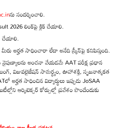
c.in
ను సందర్శించాలి.
t 2026 లింక్‌పై క్లిక్ చేయాలి.
 చేయాలి.
రు అర్హత సాధించారా లేదా అనేది స్క్రీన్‌పై కనిపిస్తుంది.
ైన నైపుణ్యాలను అంచనా వేయడమే AAT పరీక్ష ప్రధాన
రాయింగ్, విజువలైజేషన్ సామర్థ్యం, ఊహాశక్తి, సృజనాత్మకత
ATలో అర్హత సాధించిన విద్యార్థులు ఇప్పుడు JoSAA
ఐఐటీల్లోని ఆర్కిటెక్చర్ కోర్సుల్లో ప్రవేశం పొందేందుకు
ెట్రోలియం శాఖ కీలక ప్రకటన