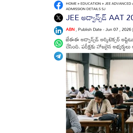
HOME
»
EDUCATION
»
JEE ADVANCED 
ADMISSION DETAILS SJ
JEE అడ్వాన్స్‌డ్ AAT 
ABN
, Publish Date - Jun 07 , 2026
జేఈఈ అడ్వాన్స్‌డ్ ఆర్కిటెక్చర్ ఆప్
చేసింది. పరీక్షకు హాజరైన అభ్యర్థుల