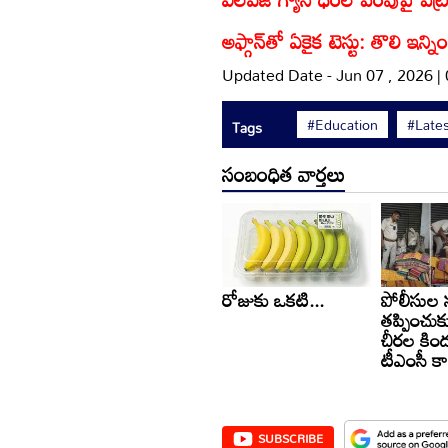
అఫ్గాన్‌తో ఏకైక టెస్టు: తొలి ఇన్నింగ
Updated Date - Jun 07 , 2026 |
#Education
#Late
Tags
సంబంధిత వార్తలు
రోజుకు ఒకటి...
పోలీసుల 
తప్పించుక
చీరల కింద
టీఎంసీ కార
SUBSCRIBE