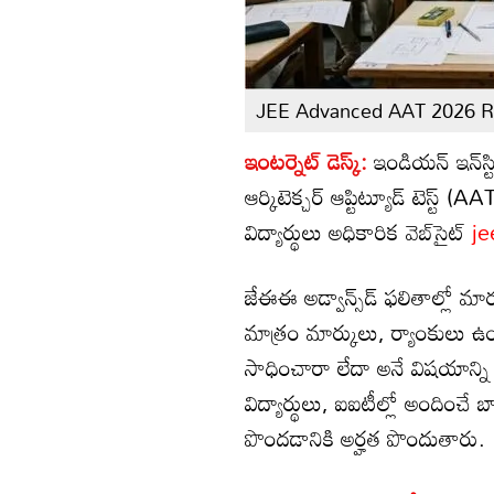
JEE Advanced AAT 2026 R
ఇంటర్నెట్ డెస్క్:
ఇండియన్ ఇన్‌స్ట
ఆర్కిటెక్చర్ ఆప్టిట్యూడ్ టెస్ట
విద్యార్థులు అధికారిక వెబ్‌సైట్
je
జేఈఈ అడ్వాన్స్‌డ్ ఫలితాల్లో మార
మాత్రం మార్కులు, ర్యాంకులు ఉండవు.
సాధించారా లేదా అనే విషయాన్ని 
విద్యార్థులు, ఐఐటీల్లో అందించే బ్
పొందడానికి అర్హత పొందుతారు.