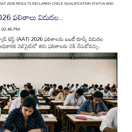
AAT 2026 RESULTS DECLARED CHECK QUALIFICATION STATUS AND
2026 ఫలితాలు విడుదల..
 | 02:46 PM
టిట్యూడ్ టెస్ట్ (AAT) 2026 ఫలితాలను ఐఐటీ రూర్కీ విడుదల
ు అధికారిక వెబ్‌సైట్‌లో తమ ఫలితాలను చెక్ చేసుకోవచ్చు.