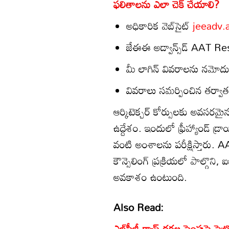
ఫలితాలను ఎలా చెక్ చేయాలి?
అధికారిక వెబ్‌సైట్
jeeadv.a
జేఈఈ అడ్వాన్స్‌డ్ AAT Resul
మీ లాగిన్ వివరాలను నమోదు
వివరాలు సమర్పించిన తర్వాత మీ
ఆర్కిటెక్చర్ కోర్సులకు అవసరమ
ఉద్దేశం. ఇందులో ఫ్రీహ్యాండ్ డ్
వంటి అంశాలను పరీక్షిస్తారు. A
కౌన్సెలింగ్ ప్రక్రియలో పాల్గొని, 
అవకాశం ఉంటుంది.
Also Read:
ఎల్‌పీజీ గ్యాస్ ధరల పెంపుపై ప