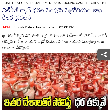
HOME
»
NATIONAL
»
GOVERNMENT SAYS COOKING GAS STILL CHEAPER TH
ఎల్‌పీజీ గ్యాస్ ధరల పెంపుపై పెట్రోలియం శాఖ
కీలక ప్రకటన
ABN
, Publish Date - Jun 07 , 2026 | 02:08 PM
భారత్‌లో గృహవినియోగ గ్యాస్ ధరలు ఇతర దేశాలతో పోలిస్తే ఇప్పటికీ
తక్కువగానే ఉన్నాయని పెట్రోలియం, సహజవాయువు మంత్రిత్వ శాఖ
తాజాగా పేర్కొంది.