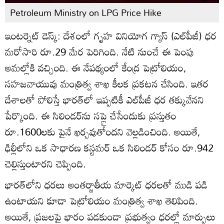
Petroleum Ministry on LPG Price Hike
ఇంటర్నెట్ డెస్క్: దేశంలో గృహ వినియోగ గ్యాస్ (ఎల్‌పీజీ) ధర
మరోసారి రూ.29 మేర పెరిగింది. నేటి నుంచే ఈ పెంపు
అమల్లోకి వచ్చింది. ఈ నేపథ్యంలో కేంద్ర పెట్రోలియం,
సహజవాయువు మంత్రిత్వ శాఖ కీలక ప్రకటన చేసింది. ఇతర
దేశాలతో పోలిస్తే భారత్‌లో ఇప్పటికీ ఎల్‌పీజీ ధర తక్కువేనని
పేర్కొంది. ఈ సిలిండర్‌ను సప్లై చేసేందుకు ప్రస్తుతం
రూ.1600లకు పైనే ఖర్చవుతోందని వెల్లడించింది. అయితే,
ఢిల్లీలోని ఒక సాధారణ కస్టమర్ ఒక సిలిండర్‌ కోసం రూ.942
చెల్లిస్తుంటారని చెప్పింది.
భారత్‌లోని ధరలు అంతర్జాతీయ మార్కెట్‌ ధరలతో ముడి పడి
ఉంటాయని కూడా పెట్రోలియం మంత్రిత్వ శాఖ తెలిపింది.
అయితే, ప్రజలపై భారం పడకుండా ప్రభుత్వం ధరల్లో మార్పులు