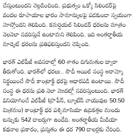
చేస్తుంటుందని వెల్లడించింది. ప్రభుత్వం ఒక్కో సిలిండర్‌పై
వందల రూపాయాల భారం సామాన్యులపై పడకుండా స్వయంగా
మోస్తోందని తెలిపింది. కమర్షియల్ సిలిండర్ ధరలను మాత్రం
నెలనెలా సవరిస్తునే ఉంటామని తెలిపింది. ఇది అంతర్జాతీయ
మార్కెట్ ధరలను ప్రతిఫలిస్తుందని చెప్పింది.
భారత్ ఎల్‌పీజీ అవసరాల్లో 60 శాతం దిగుమతుల ద్వారా
తీరుతోంది. భారత్‌లో ధరలు.. సౌదీ ఆయిల్ సంస్థ అరామ్కో
నిర్ణయించే సౌదీ కాంట్రాక్ట్ ధరపై ఆధారపడి ఉంటాయి. సౌదీ
సంస్థ ఈ ధరను ప్రతి నెలా మొదట్లో సవరిస్తుంటుంది. భారత్
వినియోగించే ఎల్‌పీజీ (ప్రొపేన్, బ్యూటేన్ వాయువుల 50:50
మిశ్రమం) కాంట్రాక్ట్ ధర పశ్చిమాసియా ఉద్రికత్తల ముందు
టన్నుకు 542 డాలర్లుగా ఉండేది. అంతర్జాతీయ మీడియా
కథనాల ప్రకారం, ప్రస్తుతం ఈ ధర 790 డాలర్లకు చేరింది.