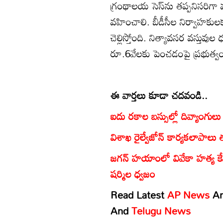
గ్రంథాలయ సెస్‌ను తప్పనిసరిగా 
వహించాలి. బీడీసీల నిర్వాహకులక
చెల్లిస్తోంది. నిత్యావసర వస్తు
రూ.6వేలకు పెంచడంపై ప్రభుత్
ఈ వార్తలు కూడా చదవండి..
ఐదు రకాల బస్సుల్లో దివ్యాంగుల
విశాఖ రైల్వేజోన్ కార్యకలాపాలు త
జగన్ హయాంలో వివేకా హత్య కే
షర్మిల ధ్వజం
Read Latest
AP News
A
And
Telugu News