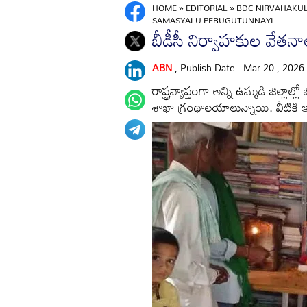
HOME
»
EDITORIAL
»
BDC NIRVAHAKU
SAMASYALU PERUGUTUNNAYI
బీడీసీ నిర్వాహకుల వేతన
ABN
, Publish Date - Mar 20 , 2026
రాష్ట్రవ్యాప్తంగా అన్ని ఉమ్మడి జిల్లాల
శాఖా గ్రంథాలయాలున్నాయి. వీటికి