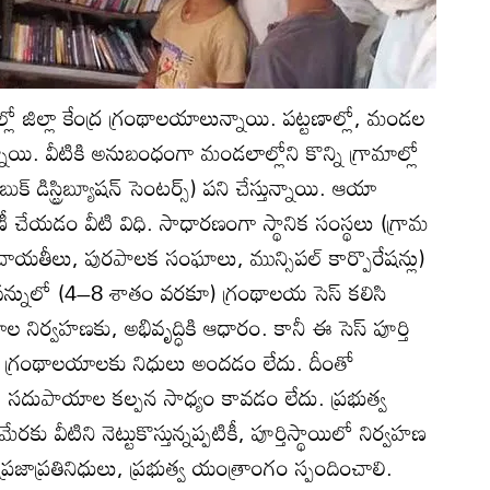
ల్లాల్లో జిల్లా కేంద్ర గ్రంథాలయాలున్నాయి. పట్టణాల్లో, మండల
నాయి. వీటికి అనుబంధంగా మండలాల్లోని కొన్ని గ్రామాల్లో
ుక్‌ డిస్ట్రిబ్యూషన్‌ సెంటర్స్‌) పని చేస్తున్నాయి. ఆయా
ీ చేయడం వీటి విధి. సాధారణంగా స్థానిక సంస్థలు (గ్రామ
ాయతీలు, పురపాలక సంఘాలు, మున్సిపల్‌ కార్పొరేషన్లు)
 పన్నులో (4–8 శాతం వరకూ) గ్రంథాలయ సెస్‌ కలిసి
నిర్వహణకు, అభివృద్ధికి ఆధారం. కానీ ఈ సెస్‌ పూర్తి
 గ్రంథాలయాలకు నిధులు అందడం లేదు. దీంతో
క సదుపాయాల కల్పన సాధ్యం కావడం లేదు. ప్రభుత్వ
ు వీటిని నెట్టుకొస్తున్నప్పటికీ, పూర్తిస్థాయిలో నిర్వహణ
 ప్రజాప్రతినిధులు, ప్రభుత్వ యంత్రాంగం స్పందించాలి.