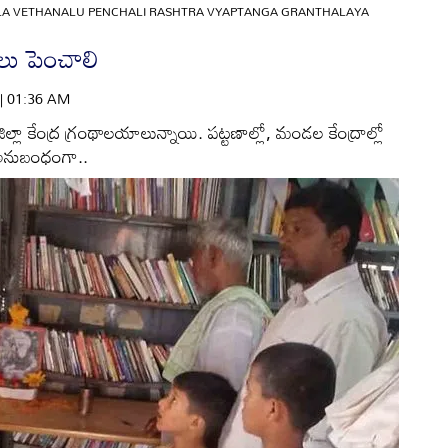
LA VETHANALU PENCHALI RASHTRA VYAPTANGA GRANTHALAYA
ాలు పెంచాలి
 | 01:36 AM
్లో జిల్లా కేంద్ర గ్రంథాలయాలున్నాయి. పట్టణాల్లో, మండల కేంద్రాల్లో
 అనుబంధంగా..