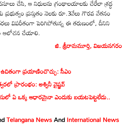
వసూలు చేసి, ఆ నిధులను గ్రంథాలయాలకు చేరేలా శ్రద్ధ
ు ప్రభుత్వం ప్రస్తుతం నెలకు రూ.3వేలు గౌరవ వేతనం
వుల ధరలు విపరీతంగా పెరిగిపోతున్న ఈ తరుణంలో, దీనిని
వం ఆలోచన చేయాలి.
జి. శ్రీరామమూర్తి, విజయనగరం
ు ఉచితంగా ప్రయాణించొచ్చు: సీఎం
్వరలో ప్రారంభం: అశ్వినీ వైష్ణవ్
సులో ఏ ఒక్క ఆధారమైనా ఎందుకు బయటపెట్టలేదు..
nd
Telangana News
And
International News