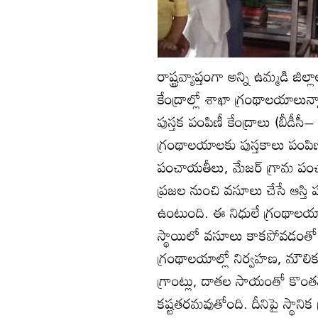
రాష్ట్రవ్యాప్తంగా అన్ని ఉమ్మడి జి
కేంద్రాల్లో శాఖా గ్రంథాలయాలున్
పుస్తక పంపిణీ కేంద్రాలు (బీడీసీ– బ
గ్రంథాలయాలకు పుస్తకాలు పంపిణ
పంచాయతీలు, మేజర్‌ గ్రామ పంచ
ప్రజల నుంచి వసూలు చేసే ఆస్తి
ఉంటుంది. ఈ నిధులే గ్రంథాలయాల 
స్థాయిలో వసూలు కాకపోవడంతో
గ్రంథాలయాల్లో నిర్వహణ, మౌలి
గ్రాంట్లు, దాతల సాయంతో కొంతమేరక
కష్టతరమవుతోంది. దీనిపై స్థానిక