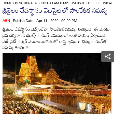
HOME
»
DEVOTIONAL
»
SHRI SHAILAM TEMPLE WEBSITE FACES TECHNICAL 
శ్రీశైలం దేవస్థానం వెబ్‌సైట్‌లో సాంకేతిక సమస్య
ABN
, Publish Date - Apr 11 , 2026 | 06:50 PM
శ్రీశైలం దేవస్థానం వెబ్‌సైట్‌లో సాంకేతిక సమస్య తలెత్తింది. ఈ మేరకు
దైవ దర్శనానికి టికెట్స్ బుకింగ్ విషయంలో అంతరాయం ఏర్పడింది.
వెబ్ సైట్ సర్వర్ మెురాయించడంతో రాష్ట్రవ్యాప్తంగా టికెట్ల బుకింగ్‌లో
సమస్య తలెత్తింది.