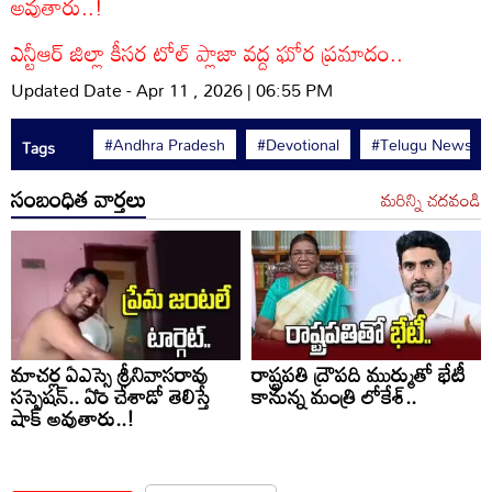
అవుతారు..!
ఎన్టీఆర్ జిల్లా కీసర టోల్ ప్లాజా వద్ద ఘోర ప్రమాదం..
Updated Date - Apr 11 , 2026 | 06:55 PM
#Andhra Pradesh
#Devotional
#Telugu News
Tags
సంబంధిత వార్తలు
మరిన్ని చదవండి
మాచర్ల ఏఎస్సై శ్రీనివాసరావు
రాష్ట్రపతి ద్రౌపది ముర్ముతో భేటీ
సస్పెషన్.. ఏం చేశాడో తెలిస్తే
కానున్న మంత్రి లోకేశ్..
షాక్ అవుతారు..!