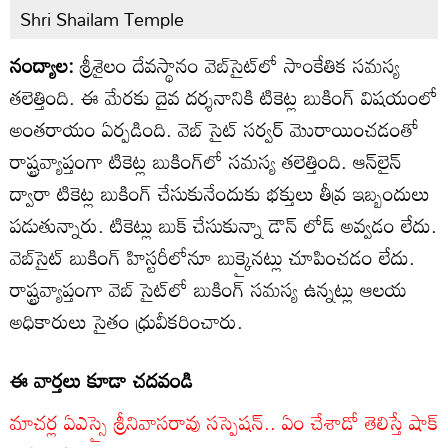
Shri Shailam Temple
నంద్యాల:
శ్రీశైలం దేవస్థానం వెబ్‌సైట్‌లో సాంకేతిక సమస్య
తలెత్తింది. ఈ మేరకు దైవ దర్శనానికి టికెట్ల బుకింగ్ విషయంలో
అంతరాయం ఏర్పడింది. వెబ్ సైట్ సర్వర్ మెురాయించడంతో
రాష్ట్రవ్యాప్తంగా టికెట్ల బుకింగ్‌లో సమస్య తలెత్తింది. ఆన్‌లైన్‌
ద్వారా టికెట్ల బుకింగ్‌ చేసుకునేందుకు భక్తులు తీవ్ర ఇబ్బందులు
పడుతున్నారు. టికెట్లు బుక్ చేసుకున్నా డౌన్ లోడ్ అవ్వడం లేదు.
వెబ్‌సైట్‌ బుకింగ్‌ హిస్టరీలోనూ బుక్కైనట్లు చూపించడం లేదు.
రాష్ట్రవ్యాప్తంగా వెబ్ సైట్‌లో బుకింగ్ సమస్య ఉన్నట్లు ఆలయ
అధికారులు సైతం ధ్రువీకరించారు.
ఈ వార్తలు కూడా చదవండి
మాచర్ల ఏఎస్సై శ్రీనివాసరావు సస్పెషన్.. ఏం చేశాడో తెలిస్తే షాక్