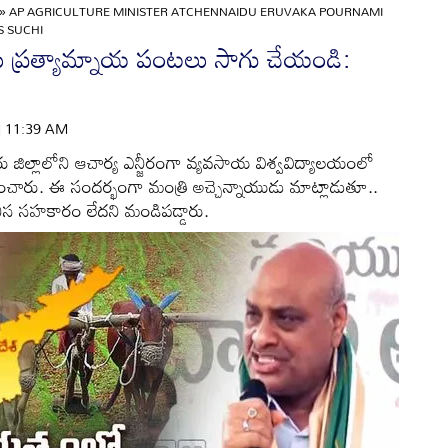
»
AP AGRICULTURE MINISTER ATCHENNAIDU ERUVAKA POURNAMI
S SUCHI
ులు ప్రత్యామ్నాయ పంటలు సాగు చేయండి:
 | 11:39 AM
జిల్లాలోని ఆచార్య ఎన్జీరంగా వ్యవసాయ విశ్వవిద్యాలయంలో
హించారు. ఈ సందర్భంగా మంత్రి అచ్చెన్నాయుడు మాట్లాడుతూ..
ీస సహకారం లేదని మండిపడ్డారు.