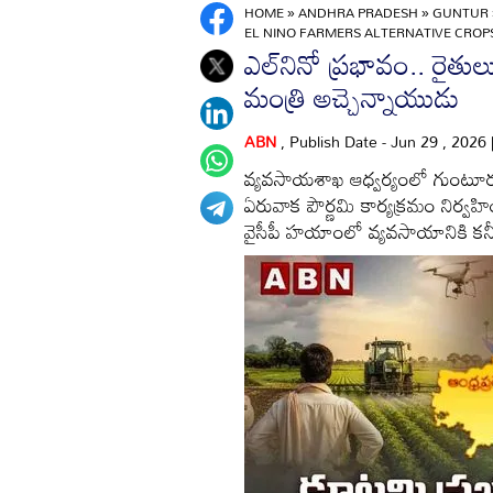
HOME
»
ANDHRA PRADESH
»
GUNTUR
EL NINO FARMERS ALTERNATIVE CROP
ఎల్‌నినో ప్రభావం.. రైత
మంత్రి అచ్చెన్నాయుడు
ABN
, Publish Date - Jun 29 , 2026
వ్యవసాయశాఖ ఆధ్వర్యంలో గుంటూరు 
ఏరువాక పౌర్ణమి కార్యక్రమం నిర్వ
వైసీపీ హయాంలో వ్యవసాయానికి కన