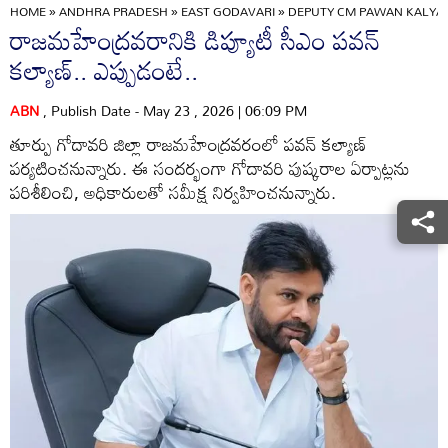
HOME
»
ANDHRA PRADESH
»
EAST GODAVARI
»
DEPUTY CM PAWAN KALYA
రాజమహేంద్రవరానికి డిప్యూటీ సీఎం పవన్
కల్యాణ్.. ఎప్పుడంటే..
ABN
, Publish Date - May 23 , 2026 | 06:09 PM
తూర్పు గోదావరి జిల్లా రాజమహేంద్రవరంలో పవన్ కల్యాణ్
పర్యటించనున్నారు. ఈ సందర్భంగా గోదావరి పుష్కరాల ఏర్పాట్లను
పరిశీలించి, అధికారులతో సమీక్ష నిర్వహించనున్నారు.