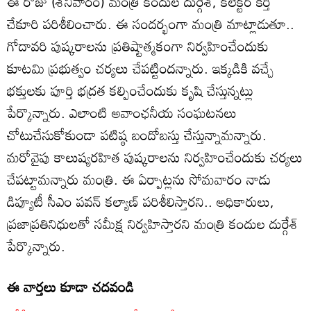
ఈ రోజు (శనివారం) మంత్రి కందుల దుర్గేశ్, కలెక్టర్ కీర్తి
చేకూరి పరిశీలించారు. ఈ సందర్భంగా మంత్రి మాట్లాడుతూ..
గోదావరి పుష్కరాలను ప్రతిష్టాత్మకంగా నిర్వహించేందుకు
కూటమి ప్రభుత్వం చర్యలు చేపట్టిందన్నారు. ఇక్కడికి వచ్చే
భక్తులకు పూర్తి భద్రత కల్పించేందుకు కృషి చేస్తున్నట్లు
పేర్కొన్నారు. ఎలాంటి అవాంఛనీయ సంఘటనలు
చోటుచేసుకోకుండా పటిష్ఠ బందోబస్తు చేస్తున్నామన్నారు.
మరోవైపు కాలుష్యరహిత పుష్కరాలను నిర్వహించేందుకు చర్యలు
చేపట్టామన్నారు మంత్రి. ఈ ఏర్పాట్లను సోమవారం నాడు
డిప్యూటీ సీఎం పవన్ కల్యాణ్ పరిశీలిస్తారని.. అధికారులు,
ప్రజాప్రతినిధులతో సమీక్ష నిర్వహిస్తారని మంత్రి కందుల దుర్గేశ్
పేర్కొన్నారు.
ఈ వార్తలు కూడా చదవండి