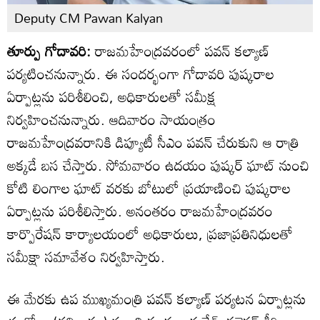
Deputy CM Pawan Kalyan
తూర్పు గోదావరి:
రాజమహేంద్రవరంలో పవన్ కల్యాణ్
పర్యటించనున్నారు. ఈ సందర్భంగా గోదావరి పుష్కరాల
ఏర్పాట్లను పరిశీలించి, అధికారులతో సమీక్ష
నిర్వహించనున్నారు. ఆదివారం సాయంత్రం
రాజమహేంద్రవరానికి డిప్యూటీ సీఎం పవన్ చేరుకుని ఆ రాత్రి
అక్కడే బస చేస్తారు. సోమవారం ఉదయం పుష్కర్ ఘాట్ నుంచి
కోటి లింగాల ఘాట్ వరకు బోటులో ప్రయాణించి పుష్కరాల
ఏర్పాట్లను పరిశీలిస్తారు. అనంతరం రాజమహేంద్రవరం
కార్పొరేషన్ కార్యాలయంలో అధికారులు, ప్రజాప్రతినిధులతో
సమీక్షా సమావేశం నిర్వహిస్తారు.
ఈ మేరకు ఉప ముఖ్యమంత్రి పవన్ కల్యాణ్ పర్యటన ఏర్పాట్లను