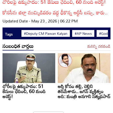
చోరీలపై ఉక్కుపాదం: 51 కేసులు ఛేదించి, 60 మంది అరెస్ట్!
కోనసీమ జిల్లా ముమ్మిడివరం వద్ద ఢీకొన్న ఆర్టీసీ బస్సు, కారు..
Updated Date - May 23 , 2026 | 06:22 PM
#Deputy CM Pawan Kalyan
#AP News
#Godava
Tags
సంబంధిత వార్తలు
మరిన్ని చదవండి
చోరీలపై ఉక్కుపాదం: 51
ఆస్తి కోసం తల్లి, చెల్లిని
కేసులు ఛేదించి, 60 మంది
తరిమేశాడు.. జగన్ వ్యక్తిత్వం
అరెస్ట్!
అది: మంత్రి అనగాని సత్యప్రసాద్