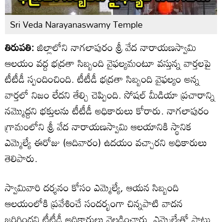
Sri Veda Narayanaswamy Temple
తిరుపతి:
జిల్లాలోని నాగలాపురం శ్రీ వేద నారాయణస్వామి
ఆలయం వద్ద భద్రతా సిబ్బంది వైఫల్యమంటూ వస్తున్న వార్తలపై
టీటీడీ స్పందించింది. టీటీడీ భద్రతా సిబ్బంది వైఫల్యం అన్న
వార్తలో నిజం లేదని తేల్చి చెప్పింది. సోషల్ మీడియా ప్రచారాన్ని
నమ్మొద్దని భక్తులను టీటీడీ అధికారులు కోరారు. నాగలాపురం
గ్రామంలోని శ్రీ వేద నారాయణస్వామి ఆలయానికి స్థానిక
ఎమ్మెల్యే ఈరోజు (ఆదివారం) ఉదయం వచ్చారని అధికారులు
తెలిపారు.
స్వామివారి దర్శనం కోసం ఎమ్మెల్యే, ఆయన సిబ్బంది
ఆలయంలోకి ప్రవేశించే సందర్భంగా చిన్నపాటి వాదన
జరిగిందని టీటీడీ అధికారులు వెల్లడించారు. ఎమ్మెల్యేతో పాటు