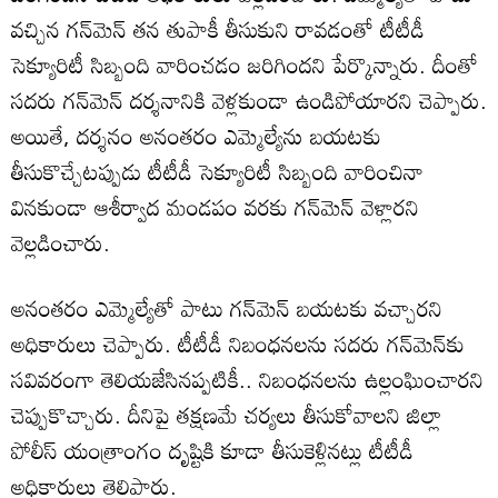
వచ్చిన గన్‌మెన్ తన తుపాకీ తీసుకుని రావడంతో టీటీడీ
సెక్యూరిటీ సిబ్బంది వారించడం జరిగిందని పేర్కొన్నారు. దీంతో
సదరు గన్‌మెన్ దర్శనానికి వెళ్లకుండా ఉండిపోయారని చెప్పారు.
అయితే, దర్శనం అనంతరం ఎమ్మెల్యేను బయటకు
తీసుకొచ్చేటప్పుడు టీటీడీ సెక్యూరిటీ సిబ్బంది వారించినా
వినకుండా ఆశీర్వాద మండపం వరకు గన్‌మెన్ వెళ్లారని
వెల్లడించారు.
అనంతరం ఎమ్మెల్యేతో పాటు గన్‌మెన్ బయటకు వచ్చారని
అధికారులు చెప్పారు. టీటీడీ నిబంధనలను సదరు గన్‌మెన్‌కు
సవివరంగా తెలియజేసినప్పటికీ.. నిబంధనలను ఉల్లంఘించారని
చెప్పుకొచ్చారు. దీనిపై తక్షణమే చర్యలు తీసుకోవాలని జిల్లా
పోలీస్ యంత్రాంగం దృష్టికి కూడా తీసుకెళ్లినట్లు టీటీడీ
అధికారులు తెలిపారు.