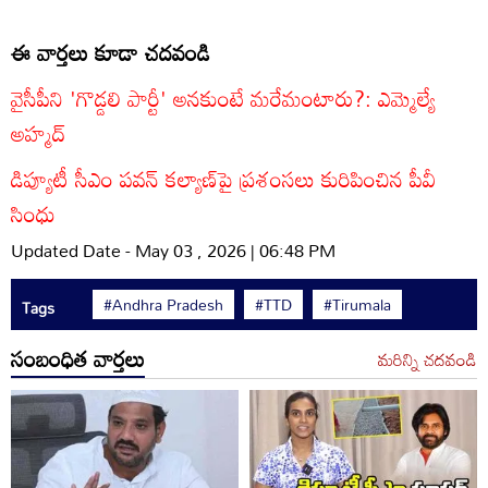
ఈ వార్తలు కూడా చదవండి
వైసీపీని 'గొడ్డలి పార్టీ' అనకుంటే మరేమంటారు?: ఎమ్మెల్యే
అహ్మద్
డిప్యూటీ సీఎం పవన్‌ కల్యాణ్‌పై ప్రశంసలు కురిపించిన పీవీ
సింధు
Updated Date - May 03 , 2026 | 06:48 PM
#Andhra Pradesh
#TTD
#Tirumala
Tags
సంబంధిత వార్తలు
మరిన్ని చదవండి