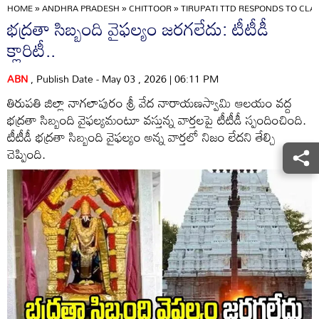
HOME
»
ANDHRA PRADESH
»
CHITTOOR
»
TIRUPATI TTD RESPONDS TO CLA
భద్రతా సిబ్బంది వైఫల్యం జరగలేదు: టీటీడీ
క్లారిటీ..
ABN
, Publish Date - May 03 , 2026 | 06:11 PM
తిరుపతి జిల్లా నాగలాపురం శ్రీ వేద నారాయణస్వామి ఆలయం వద్ద
భద్రతా సిబ్బంది వైఫల్యమంటూ వస్తున్న వార్తలపై టీటీడీ స్పందించింది.
టీటీడీ భద్రతా సిబ్బంది వైఫల్యం అన్న వార్తలో నిజం లేదని తేల్చి
చెప్పింది.