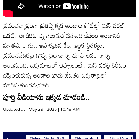
ప్రపంచవ్యాప్తంగా ప్రతిష్టాత్మక అందాల పోటీల్లో మిస్ వరల్డ్
ఒకటి. ఈ కిరీటాన్ని గెలుచుకోవమనేది కేవలం అందానికి
మాత్రమే కాదు.. అపారమైన కీర్తి, ఆర్థిక స్థిరత్వం,
ప్రపంచవేదికపై గొప్ప ప్రభావాన్ని చూపే అవకాశాన్ని
అందిస్తుంది. ఒక్కమాటలో చెప్పాలంటే.. మిస్ వరల్డ్ కిరీటం
దక్కించుకున్న అందాల భామ జీవితం ఒక్కరాత్రిలో
మారిపోతుందన్నమాట.
పూర్తి వీడియోను ఇక్కడ చూడండి..
Updated at - May 29 , 2025 | 10:48 AM
#Miss World 2025
#Hyderabad
#Miss World titl