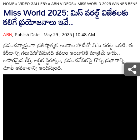
HOME
»
VIDEO GALLERY
»
ABN VIDEOS
»
MISS WORLD 2025 WINNER BENEFI
Miss World 2025: మిస్ వరల్డ్ విజేతలకు
కలిగే ప్రయోజనాలు ఇవే..
ABN
, Publish Date - May 29 , 2025 | 10:48 AM
ప్రపంచవ్యాప్తంగా ప్రతిష్టాత్మక అందాల పోటీల్లో మిస్ వరల్డ్ ఒకటి. ఈ
కిరీటాన్ని గెలుచుకోవమనేది కేవలం అందానికి మాత్రమే కాదు..
అపారమైన కీర్తి, ఆర్థిక స్థిరత్వం, ప్రపంచవేదికపై గొప్ప ప్రభావాన్ని
చూపే అవకాశాన్ని అందిస్తుంది.