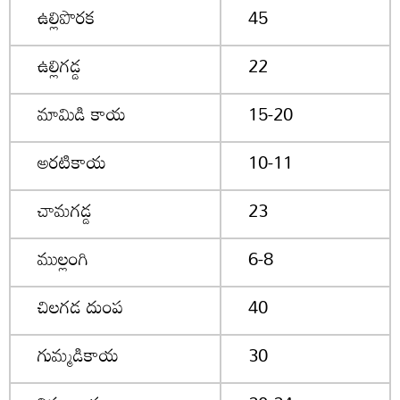
ఉల్లిపొరక
45
ఉల్లిగడ్డ
22
మామిడి కాయ
15-20
అరటికాయ
10-11
చామగడ్డ
23
ముల్లంగి
6-8
చిలగడ దుంప
40
గుమ్మడికాయ
30