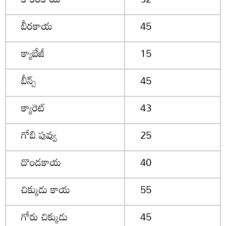
బీరకాయ
45
క్యాబేజీ
15
బీన్స్
45
క్యారెట్
43
గోబి పువ్వు
25
దొండకాయ
40
చిక్కుడు కాయ
55
గోరు చిక్కుడు
45