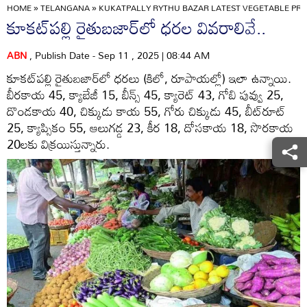
HOME
»
TELANGANA
»
KUKATPALLY RYTHU BAZAR LATEST VEGETABLE PRIC
కూకట్‌పల్లి రైతుబజార్‌లో ధరల వివరాలివే..
ABN
, Publish Date - Sep 11 , 2025 | 08:44 AM
కూకట్‌పల్లి రైతుబజార్‌లో ధరలు (కిలో, రూపాయల్లో) ఇలా ఉన్నాయి.
బీరకాయ 45, క్యాబేజీ 15, బీన్స్‌ 45, క్యారెట్‌ 43, గోబి పువ్వు 25,
దొండకాయ 40, చిక్కుడు కాయ 55, గోరు చిక్కుడు 45, బీట్‌రూట్‌
25, క్యాప్సికం 55, ఆలుగడ్డ 23, కీర 18, దోసకాయ 18, సొరకాయ
20లకు విక్రయిస్తున్నారు.