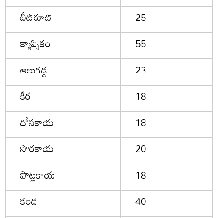
బీట్‌రూట్
25
క్యాప్సికం
55
ఆలుగడ్డ
23
కీర
18
దోసకాయ
18
సొరకాయ
20
పొట్లకాయ
18
కంద
40