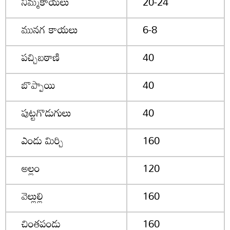
నిమ్మకాయలు
20-24
మునగ కాయలు
6-8
పచ్చిబఠాణి
40
బొప్పాయి
40
పుట్టగొడుగులు
40
ఎండు మిర్చి
160
అల్లం
120
వెల్లుల్లి
160
చింతపండు
160