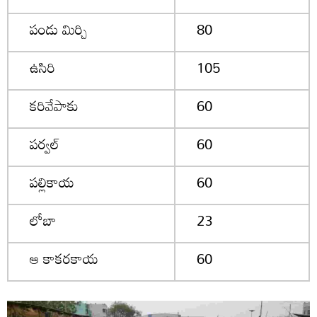
పండు మిర్చి
80
ఉసిరి
105
కరివేపాకు
60
పర్వల్
60
పల్లికాయ
60
లోబా
23
ఆ కాకరకాయ
60