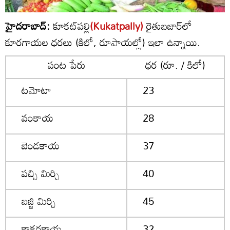
హైదరాబాద్:
కూకట్‌పల్లి
(Kukatpally)
రైతుబజార్‌లో
కూరగాయల ధరలు (కిలో, రూపాయల్లో) ఇలా ఉన్నాయి.
పంట పేరు
ధర (రూ. / కిలో)
టమోటా
23
వంకాయ
28
బెండకాయ
37
పచ్చి మిర్చి
40
బజ్జి మిర్చి
45
కాకరకాయ
32