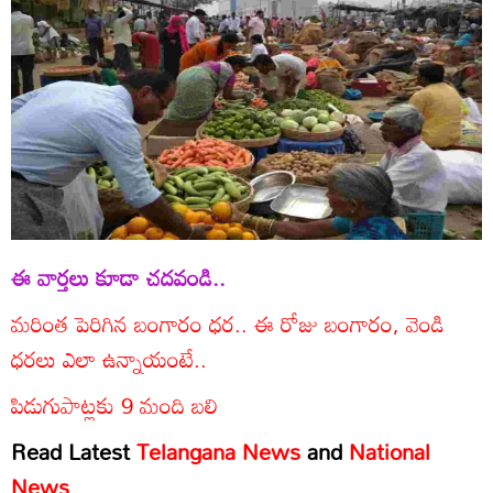
ఈ వార్తలు కూడా చదవండి..
మరింత పెరిగిన బంగారం ధర.. ఈ రోజు బంగారం, వెండి
ధరలు ఎలా ఉన్నాయంటే..
పిడుగుపాట్లకు 9 మంది బలి
Read Latest
Telangana News
and
National
News