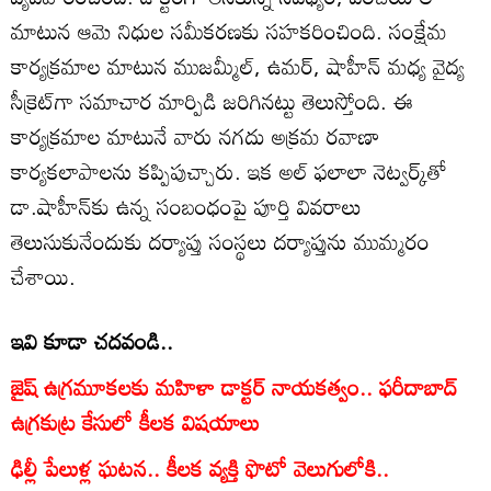
మాటున ఆమె నిధుల సమీకరణకు సహకరించింది. సంక్షేమ
కార్యక్రమాల మాటున ముజమ్మీల్, ఉమర్, షాహీన్ మధ్య వైద్య
సీక్రెట్‌గా సమాచార మార్పిడి జరిగినట్టు తెలుస్తోంది. ఈ
కార్యక్రమాల మాటునే వారు నగదు అక్రమ రవాణా
కార్యకలాపాలను కప్పిపుచ్చారు. ఇక అల్ ఫలాలా నెట్వర్క్‌తో
డా.షాహీన్‌కు ఉన్న సంబంధంపై పూర్తి వివరాలు
తెలుసుకునేందుకు దర్యాప్తు సంస్థలు దర్యాప్తును ముమ్మరం
చేశాయి.
ఇవి కూడా చదవండి..
జైష్ ఉగ్రమూకలకు మహిళా డాక్టర్ నాయకత్వం.. ఫరీదాబాద్
ఉగ్రకుట్ర కేసులో కీలక విషయాలు
ఢిల్లీ పేలుళ్ల ఘటన.. కీలక వ్యక్తి ఫొటో వెలుగులోకి..