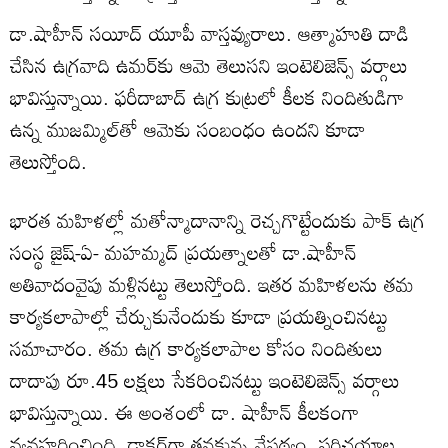
డా.షాహీన్ సయీద్ యూపీ వాస్తవ్యురాలు. ఆత్మాహుతి దాడి
చేసిన ఉగ్రవాది ఉమర్‌కు ఆమె తెలుసని ఇంటెలిజెన్స్ వర్గాలు
భావిస్తున్నాయి. ఫరీదాబాద్‌ ఉగ్ర కుట్రలో కీలక నిందితుడిగా
ఉన్న ముజమ్మిల్‌తో ఆమెకు సంబంధం ఉందని కూడా
తెలుస్తోంది.
భారత మహిళల్లో మతోన్మాదానాన్ని రెచ్చగొట్టేందుకు పాక్ ఉగ్ర
సంస్థ జైష్-ఏ- మహమ్మద్ ప్రయత్నాలతో డా.షాహీన్
అతివాదంవైపు మళ్లినట్టు తెలుస్తోంది. ఇతర మహిళలను తమ
కార్యకలాపాల్లో చేర్చుకునేందుకు కూడా ప్రయత్నించినట్టు
సమాచారం. తమ ఉగ్ర కార్యకలాపాల కోసం నిందితులు
దాదాపు రూ.45 లక్షలు సేకరించినట్టు ఇంటెలిజెన్స్ వర్గాలు
భావిస్తున్నాయి. ఈ అంశంలో డా. షాహీన్ కీలకంగా
వ్యవహరించింది. డాక్టర్‌గా తనకున్న నేపథ్యం, పరిచయాల