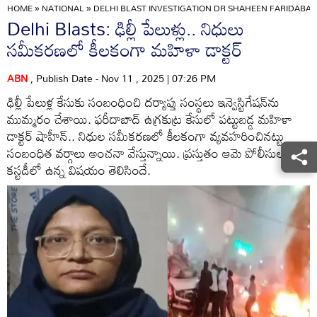
HOME
»
NATIONAL
»
DELHI BLAST INVESTIGATION DR SHAHEEN FARIDABAD
Delhi Blasts: ఢిల్లీ పేలుళ్లు.. నిధులు
సమీకరణలో కీలకంగా మహిళా డాక్టర్
ABN
, Publish Date - Nov 11 , 2025 | 07:26 PM
ఢిల్లీ పేలుళ్ల కేసుకు సంబంధించి దర్యాప్తు సంస్థలు ఇన్వెస్టిగేషన్‌ను
ముమ్మరం చేశాయి. ఫరీదాబాద్ ఉగ్రకుట్ర కేసులో పట్టుబడ్డ మహిళా
డాక్టర్ షాహీన్.. నిధుల సమీకరణలో కీలకంగా వ్యవహరించినట్టు
సంబంధిత వర్గాలు అంచనా వేస్తున్నాయి. ప్రస్తుతం ఆమె పోలీసుల
కస్టడీలో ఉన్న విషయం తెలిసిందే.