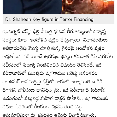
Dr. Shaheen Key figure in Terror Financing
ఇంటర్నెట్ డెస్క్: ఢిల్లీ పేలుళ్ల ఘటన తీరుతెన్నులతో దర్యాప్తు
సంస్థలు కూడా ఆందోళన వ్యక్తం చేస్తున్నాయి. విద్యావంతులు
అతివాదంవైపు మొగ్గు చూపుతున్న వైనం‌పై ఆందోళన వ్యక్తం
అవుతోంది. ఫరీదాబాద్ ఉగ్రకుట్ర భగ్నం తరువాత ఢిల్లీ ఎర్రకోట
సమీపంలో పేలుళ్లు సంభవించిన విషయం తెలిసిందే. ఇక
ఫరీదాబాద్‌‌లో పలువురు ఉగ్రవాదుల అరెస్టు అనంతరం
డా.ఉమర్ అప్రమత్తమై ఢిల్లీలో కారుతో ఆత్మాహుతి దాడికి
దిగాడని పోలీసులు భావిస్తున్నారు. ఇక ఫరీదాబాద్ (యూపీ)
ఉదంతంలో పట్టుబడ్డ మహిళ డాక్టర్ షాహీన్.. ఉగ్రవాదులకు
నిధుల సేకరణలో కీలకంగా వ్యవహరించినట్టు
అనుమానిస్తున్నారు. ప్రస్తుతం ఆమెను విచారిస్తున్నారు.