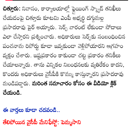
చిత్తూరు:
నివాసం, కార్యాలయాల్లో ఫ్లైయింగ్ స్క్వాడ్ తనిఖీలు
చేయడంపై చిత్తూరు కూటమి ఎంపీ అభ్యర్థి దగ్గుమల్ల
ప్రసాదరావు పైర్ అయ్యారు. సెర్చ్ వారంట్ లేకుండా సోదాలు
ఎలా చేస్తారని ప్రశ్నించారు. అధికారులు సెర్చ్‌కు సంబంధించిన
పంచనామ రిపోర్టు కూడా ఇవ్వకుండా వెళ్లిపోయారని ఆగ్రహం
వ్యక్తం చేశారు. ఇష్టప్రకారం కాకుండా చట్ట ప్రకారం తనికీలు
చేయాలన్నారు. తాను ఎన్నికల నిబంధనలకు వ్యతిరేకం కాదని,
కొందరు అధికారులు వైసీపీకి కొమ్ము కాస్తున్నారని ప్రసాదరావు
మండిపడ్డారు.
మరింత సమాచారం కోసం ఈ వీడియో క్లిక్
చేయండి.
ఈ వార్తలు కూడా చదవండి..
తేలిపోయిన వైసీపీ మేనిఫేస్టో: పెమ్మసాని