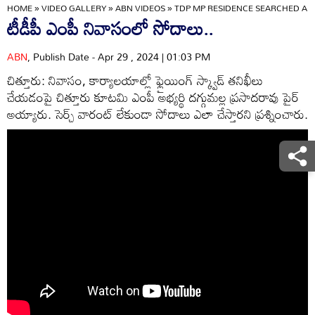
HOME
»
VIDEO GALLERY
»
ABN VIDEOS
»
TDP MP RESIDENCE SEARCHED AN
టీడీపీ ఎంపీ నివాసంలో సోదాలు..
ABN
, Publish Date - Apr 29 , 2024 | 01:03 PM
చిత్తూరు: నివాసం, కార్యాలయాల్లో ఫ్లైయింగ్ స్క్వాడ్ తనిఖీలు
చేయడంపై చిత్తూరు కూటమి ఎంపీ అభ్యర్థి దగ్గుమల్ల ప్రసాదరావు పైర్
అయ్యారు. సెర్చ్ వారంట్ లేకుండా సోదాలు ఎలా చేస్తారని ప్రశ్నించారు.