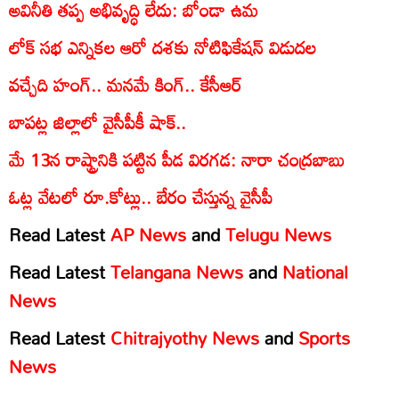
అవినీతి తప్ప అభివృద్ధి లేదు: బోండా ఉమ
లోక్ సభ ఎన్నికల ఆరో దశకు నోటిఫికేషన్ విడుదల
వచ్చేది హంగ్.. మనమే కింగ్.. కేసీఆర్
బాపట్ల జిల్లాలో వైసీపీకీ షాక్..
మే 13న రాష్ట్రానికి పట్టిన పీడ విరగడ: నారా చంద్రబాబు
ఓట్ల వేటలో రూ.కోట్లు.. బేరం చేస్తున్న వైసీపీ
Read Latest
AP News
and
Telugu News
Read Latest
Telangana News
and
National
News
Read Latest
Chitrajyothy News
and
Sports
News