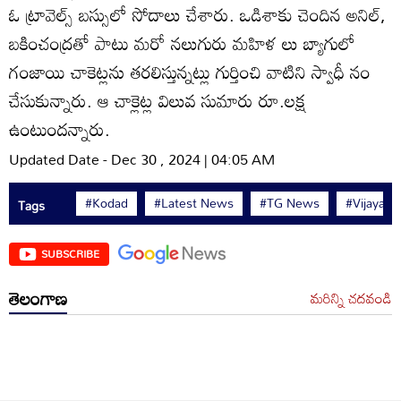
ఓ ట్రావెల్స్‌ బస్సులో సోదాలు చేశారు. ఒడిశాకు చెందిన అనిల్‌,
బకించంద్రతో పాటు మరో నలుగురు మహిళ లు బ్యాగులో
గంజాయి చాకెట్లను తరలిస్తున్నట్లు గుర్తించి వాటిని స్వాధీ నం
చేసుకున్నారు. ఆ చాక్లెట్ల విలువ సుమారు రూ.లక్ష
ఉంటుందన్నారు.
Updated Date - Dec 30 , 2024 | 04:05 AM
#Kodad
#Latest News
#TG News
#Vijayaw
Tags
SUBSCRIBE
తెలంగాణ
మరిన్ని చదవండి