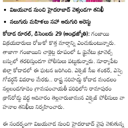
విజయవాడ నుంచి హైదరాబాద్‌ వెళ్తుండగా తనిఖీ
నలుగురు మహిళలు సహా ఆరుగురి అరెస్టు
కోదాడ రూరల్‌, డిసెంబరు 29 (ఆంధ్రజ్యోతి):
గంజాయి
విక్రయదారులు రోజుకో కొత్త మార్గాన్ని ఎంచుకుంటున్నారు.
తాజాగా గంజాయిని చాక్లెట్ల రూపంలో ఓ ప్రైవేటు ట్రావెల్స్‌
బస్సులో తరలిస్తుండగా పోలీసులు పట్టుకున్నారు. సూర్యాపేట
జిల్లా కోదాడలో ఈ ఘటన జరిగింది. ఎక్సైజ్‌ సీఐ శంకర్‌, ఎస్సై
గోవర్ధన్‌ వివరాల మేరకు.. రాష్ట్ర సరిహద్దు కోదాడ మండలం
నల్లబండగూడెం గ్రామపంచాయతీ పరిధిలోని రామాపురం
క్రాస్‌రోడ్డు వద్ద ఆదివారం తెల్లవారుజామున ఎక్సైజ్‌ పోలీసులు వా
హనాల తనిఖీలు నిర్వహించారు.
ఈ సందర్భంగా విజయవాడ నుంచి హైదరాబాద్‌ వైపు వెళుతున్న