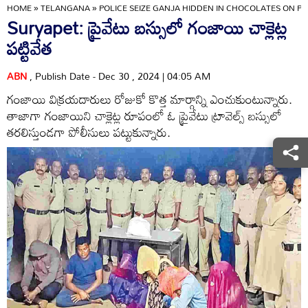
HOME
»
TELANGANA
»
POLICE SEIZE GANJA HIDDEN IN CHOCOLATES ON PR
Suryapet: ప్రైవేటు బస్సులో గంజాయి చాక్లెట్ల
పట్టివేత
ABN
, Publish Date - Dec 30 , 2024 | 04:05 AM
గంజాయి విక్రయదారులు రోజుకో కొత్త మార్గాన్ని ఎంచుకుంటున్నారు.
తాజాగా గంజాయిని చాక్లెట్ల రూపంలో ఓ ప్రైవేటు ట్రావెల్స్‌ బస్సులో
తరలిస్తుండగా పోలీసులు పట్టుకున్నారు.