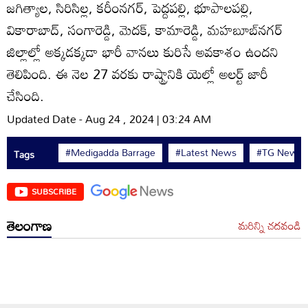
జగిత్యాల, సిరిసిల్ల, కరీంనగర్‌, పెద్దపల్లి, భూపాలపల్లి,
వికారాబాద్‌, సంగారెడ్డి, మెదక్‌, కామారెడ్డి, మహబూబ్‌నగర్‌
జిల్లాల్లో అక్కడక్కడా భారీ వానలు కురిసే అవకాశం ఉందని
తెలిపింది. ఈ నెల 27 వరకు రాష్ట్రానికి యెల్లో అలర్ట్‌ జారీ
చేసింది.
Updated Date - Aug 24 , 2024 | 03:24 AM
#Medigadda Barrage
#Latest News
#TG News
Tags
SUBSCRIBE
తెలంగాణ
మరిన్ని చదవండి