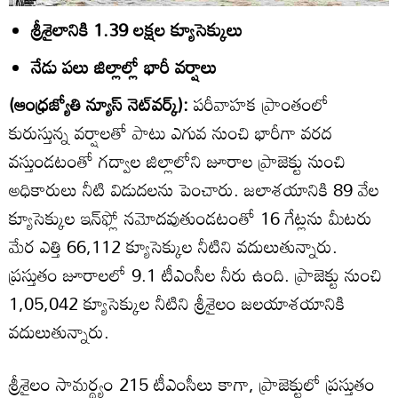
శ్రీశైలానికి 1.39 లక్షల క్యూసెక్కులు
నేడు పలు జిల్లాల్లో భారీ వర్షాలు
(ఆంధ్రజ్యోతి న్యూస్‌ నెట్‌వర్క్‌):
పరీవాహక ప్రాంతంలో
కురుస్తున్న వర్షాలతో పాటు ఎగువ నుంచి భారీగా వరద
వస్తుండటంతో గద్వాల జిల్లాలోని జూరాల ప్రాజెక్టు నుంచి
అధికారులు నీటి విడుదలను పెంచారు. జలాశయానికి 89 వేల
క్యూసెక్కుల ఇన్‌ఫ్లో నమోదవుతుండటంతో 16 గేట్లను మీటరు
మేర ఎత్తి 66,112 క్యూసెక్కుల నీటిని వదులుతున్నారు.
ప్రస్తుతం జూరాలలో 9.1 టీఎంసీల నీరు ఉంది. ప్రాజెక్టు నుంచి
1,05,042 క్యూసెక్కుల నీటిని శ్రీశైలం జలయాశయానికి
వదులుతున్నారు.
శ్రీశైలం సామర్థ్యం 215 టీఎంసీలు కాగా, ప్రాజెక్టులో ప్రస్తుతం