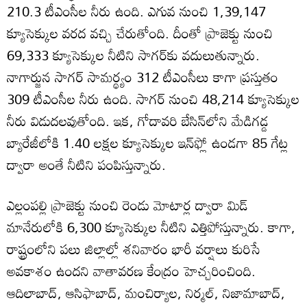
210.3 టీఎంసీల నీరు ఉంది. ఎగువ నుంచి 1,39,147
క్యూసెక్కుల వరద వచ్చి చేరుతోంది. దీంతో ప్రాజెక్టు నుంచి
69,333 క్యూసెక్కుల నీటిని సాగర్‌కు వదులుతున్నారు.
నాగార్జున సాగర్‌ సామర్థ్యం 312 టీఎంసీలు కాగా ప్రస్తుతం
309 టీఎంసీల నీరు ఉంది. సాగర్‌ నుంచి 48,214 క్యూసెక్కుల
నీరు విడుదలవుతోంది. ఇక, గోదావరి బేసిన్‌లోని మేడిగడ్డ
బ్యారేజీలోకి 1.40 లక్షల క్యూసెక్కుల ఇన్‌ఫ్లో ఉండగా 85 గేట్ల
ద్వారా అంతే నీటిని పంపిస్తున్నారు.
ఎల్లంపల్లి ప్రాజెక్టు నుంచి రెండు మోటార్ల ద్వారా మిడ్‌
మానేరులోకి 6,300 క్యూసెక్కుల నీటిని ఎత్తిపోస్తున్నారు. కాగా,
రాష్ట్రంలోని పలు జిల్లాల్లో శనివారం భారీ వర్షాలు కురిసే
అవకాశం ఉందని వాతావరణ కేంద్రం హెచ్చరించింది.
ఆదిలాబాద్‌, ఆసిఫాబాద్‌, మంచిర్యాల, నిర్మల్‌, నిజామాబాద్‌,