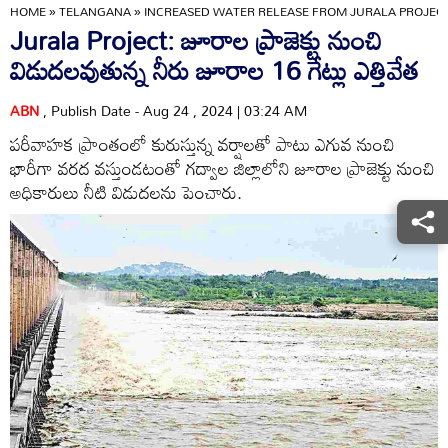
HOME
»
TELANGANA
»
INCREASED WATER RELEASE FROM JURALA PROJECT
Jurala Project: జూరాల ప్రాజెక్టు నుంచి
విడుదలవుతున్న నీరు జూరాల 16 గేట్లు ఎత్తివేత
ABN
, Publish Date - Aug 24 , 2024 | 03:24 AM
పరీవాహక ప్రాంతంలో కురుస్తున్న వర్షాలతో పాటు ఎగువ నుంచి
భారీగా వరద వస్తుండటంతో గద్వాల జిల్లాలోని జూరాల ప్రాజెక్టు నుంచి
అధికారులు నీటి విడుదలను పెంచారు.