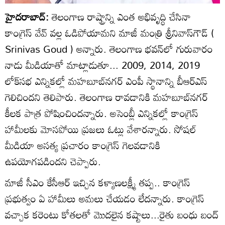
హైదరాబాద్:
తెలంగాణ రాష్ట్రాన్ని ఎంత అభివృద్ధి చేసినా
కాంగ్రెస్ వేవ్ వల్ల ఓడిపోయామని మాజీ మంత్రి శ్రీనివాస్‌గౌడ్ (
Srinivas Goud ) అన్నారు. తెలంగాణ భవన్‌లో గురువారం
నాడు మీడియాతో మాట్లాడుతూ... 2009, 2014, 2019
లోక్‌సభ ఎన్నికల్లో మహబూబ్‌నగర్ ఎంపీ స్థానాన్ని బీఆర్ఎస్
గెలిచిందని తెలిపారు. తెలంగాణ రావడానికి మహబూబ్‌నగర్
కీలక పాత్ర పోషించిందన్నారు. అసెంబ్లీ ఎన్నికల్లో కాంగ్రెస్
హామీలకు మోసపోయి ప్రజలు ఓట్లు వేశారన్నారు. సోషల్
మీడియా అసత్య ప్రచారం కాంగ్రెస్ గెలవడానికి
ఉపయోగపడిందని చెప్పారు.
మాజీ సీఎం కేసీఆర్ ఇచ్చిన కళ్యాణలక్ష్మీ తప్ప.. కాంగ్రెస్
ప్రభుత్వం ఏ హామీలు అమలు చేయడం లేదన్నారు. కాంగ్రెస్
వచ్చాక కరెంటు కోతలతో మొదలైన కష్టాలు...రైతు బంధు బంద్