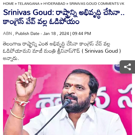
HOME
»
TELANGANA
»
HYDERABAD
»
SRINIVAS GOUD COMMENTS VK
Srinivas Goud: రాష్ట్రాన్ని అభివృద్ధి చేసినా..
కాంగ్రెస్ వేవ్ వల్ల ఓడిపోయం
ABN
, Publish Date - Jan 18 , 2024 | 09:44 PM
తెలంగాణ రాష్ట్రాన్ని ఎంత అభివృద్ధి చేసినా కాంగ్రెస్ వేవ్ వల్ల
ఓడిపోయామని మాజీ మంత్రి శ్రీనివాస్‌గౌడ్ ( Srinivas Goud )
అన్నారు.