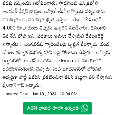
వరకు వచ్చిందని ఆరోపించారు. పార్లమెంట్ ఎన్నికల్లోపు
అందరికీ రేషన్ కార్డులు ఇస్తారో లేదో చెప్పాలని ప్రశ్నించారు.
నిరుద్యోగులకు నిరుద్యోగ భృతి ఇస్తారా...లేదా...? పింఛన్
4,000 రూపాయలు ఎప్పుడు ఇస్తారని నిలదీశారు. డిసెంబర్
9వ తేదీ లోపు అన్ని పథకాలు అమలు చేస్తామని రేవంత్‌రెడ్డి
చెప్పారని... ఇంతవరకు గ్యారెంటీలపై స్పష్టత లేదన్నారు. వంద
రోజుల తర్వాత ప్రభుత్వ హామీలపై పోరాటం చేస్తామని చెప్పారు.
కర్ణాటకలో కాంగ్రెస్ గెలవడం... తెలంగాణలో విజయానికి
ఉపయోగపడిందని చెప్పారు. మహబూబ్‌నగర్‌లో లోక్‌సభ
అభ్యర్థిగా పార్టీ ఎవరిని ప్రకటించినా కలిసి కట్టుగా పని చేస్తామని
శ్రీనివాస్‌గౌడ్ అన్నారు.
Updated Date - Jan 18 , 2024 | 10:04 PM