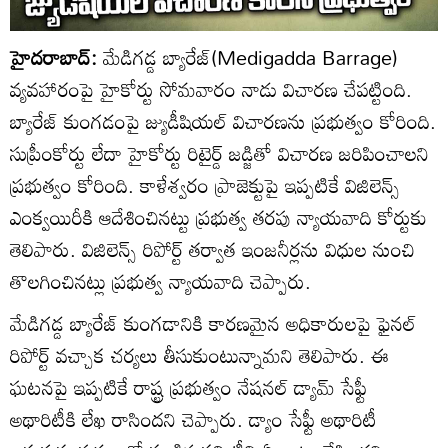
హైదరాబాద్:
మేడిగడ్డ బ్యారేజ్(Medigadda Barrage)
వ్యవహారంపై హైకోర్టు సోమవారం నాడు విచారణ చేపట్టింది.
బ్యారేజ్ కుంగడంపై జ్యుడీషియల్ విచారణను ప్రభుత్వం కోరింది.
సుప్రీంకోర్టు లేదా హైకోర్టు రిటైర్డ్ జడ్జితో విచారణ జరిపించాలని
ప్రభుత్వం కోరింది. కాళేశ్వరం ప్రాజెక్టుపై ఇప్పటికే విజిలెన్స్
ఎంక్వయిరీకి ఆదేశించినట్టు ప్రభుత్వ తరపు న్యాయవాది కోర్టుకు
తెలిపారు. విజిలెన్స్ రిపోర్ట్ తర్వాత ఇంజనీర్లను విధుల నుంచి
తొలగించినట్లు ప్రభుత్వ న్యాయవాది చెప్పారు.
మేడిగడ్డ బ్యారేజ్ కుంగడానికి కారణమైన అధికారులపై ఫైనల్
రిపోర్ట్ వచ్చాక చర్యలు తీసుకుంటున్నామని తెలిపారు. ఈ
ఘటనపై ఇప్పటికే రాష్ట్ర ప్రభుత్వం నేషనల్ డ్యామ్ సేఫ్టీ
అథారిటీకి లేఖ రాసిందని చెప్పారు. డ్యాం సేఫ్టీ అథారిటీ