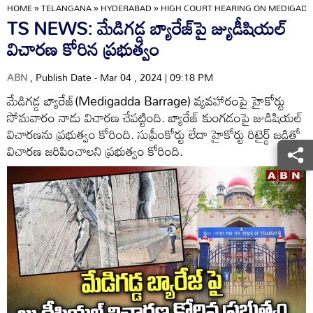
HOME
»
TELANGANA
»
HYDERABAD
»
HIGH COURT HEARING ON MEDIGADD
TS NEWS: మేడిగడ్డ బ్యారేజ్‌పై జ్యుడీషియల్
విచారణ కోరిన ప్రభుత్వం
ABN
, Publish Date - Mar 04 , 2024 | 09:18 PM
మేడిగడ్డ బ్యారేజ్(Medigadda Barrage) వ్యవహారంపై హైకోర్టు
సోమవారం నాడు విచారణ చేపట్టింది. బ్యారేజ్ కుంగడంపై జుడిషియల్
విచారణను ప్రభుత్వం కోరింది. సుప్రీంకోర్టు లేదా హైకోర్టు రిటైర్డ్ జడ్జితో
విచారణ జరిపించాలని ప్రభుత్వం కోరింది.