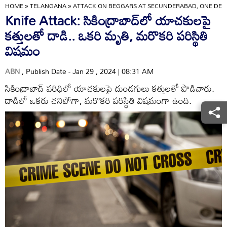
HOME
»
TELANGANA
»
ATTACK ON BEGGARS AT SECUNDERABAD, ONE DEA
Knife Attack: సికింద్రాబాద్‌లో యాచకులపై
కత్తులతో దాడి.. ఒకరి మృతి, మరొకరి పరిస్థితి
విషమం
ABN
, Publish Date - Jan 29 , 2024 | 08:31 AM
సికింద్రాబాద్‌ పరిధిలో యాచకులపై దుండగులు కత్తులతో పొడిచారు.
దాడిలో ఒకరు చనిపోగా, మరొకరి పరిస్థితి విషమంగా ఉంది.