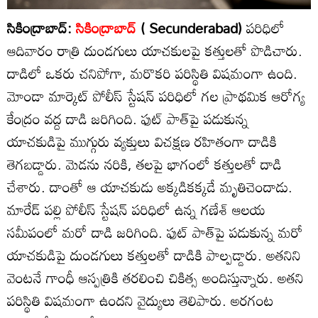
సికింద్రాబాద్:
సికింద్రాబాద్‌
( Secunderabad)
పరిధిలో
ఆదివారం రాత్రి దుండగులు యాచకులపై కత్తులతో పొడిచారు.
దాడిలో ఒకరు చనిపోగా, మరొకరి పరిస్థితి విషమంగా ఉంది.
మోండా మార్కెట్ పోలీస్ స్టేషన్ పరిధిలో గల ప్రాథమిక ఆరోగ్య
కేంద్రం వద్ద దాడి జరిగింది. ఫుట్ పాత్‌పై పడుకున్న
యాచకుడిపై ముగ్గురు వ్యక్తులు విచక్షణ రహితంగా దాడికి
తెగబడ్డారు. మెడను నరికి, తలపై భాగంలో కత్తులతో దాడి
చేశారు. దాంతో ఆ యాచకుడు అక్కడికక్కడే మృతిచెందాడు.
మారేడ్ పల్లి పోలీస్ స్టేషన్ పరిధిలో ఉన్న గణేశ్ ఆలయ
సమీపంలో మరో దాడి జరిగింది. ఫుట్ పాత్‌పై పడుకున్న మరో
యాచకుడిపై దుండగులు కత్తులతో దాడికి పాల్పడ్డారు. అతనిని
వెంటనే గాంధీ ఆస్పత్రికి తరలించి చికిత్స అందిస్తున్నారు. అతని
పరిస్థితి విషమంగా ఉందని వైద్యులు తెలిపారు. అరగంట