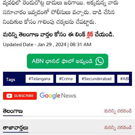
వ్యవధిలో రెండుచోట్ల దాడులు జరిగాయి. అక్కడున్న వారు
సమాచారం ఇవ్వడంతో పోలీసులు వచ్చారు. దాడి చేసిన
నిందితుల కోసం గాలింపు చర్యలను చేపట్టారు.
మరిన్ని తెలంగాణ వార్తల కోసం ఈ లింక్
క్లిక్
చేయండి.
Updated Date - Jan 29 , 2024 | 08:31 AM
#Telangana
#Crime
#Secunderabad
#ABN A
Tags
SUBSCRIBE
తెలంగాణ
మరిన్ని చదవండి
తాజావార్తలు
మరిన్ని చదవండి