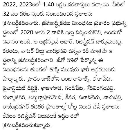
2022, 2023లలో 1.40 లక్షల దరఖాస్తులు వచ్చాయి. వీటిలో
32 వేల దరఖాస్తులకు సంబంధించిన స్థలాలను
క్రమబద్ధీకరించారు. క్రమబద్ధ్దీకరణ నిబంధనల ప్రకారం ప్రభుత్వ
స్థలంలో 2020 జూన్‌ 2 నాటికి ఇల్లు నిర్మించుకొని, అందులో
నివాసం ఉండి, ఆ అడ్ర్‌సపైనే ఆధార్‌, రిజిస్ట్రేషన్‌ డాక్యుమెంట్లు,
కరెంటు, వాటర్‌ బిల్లు మొదలైనవి ఉన్నవారికి మాత్రమే ఆ
స్థలాన్ని క్రమబద్ధీకరించాలి. జీవో 59లో పేర్కొన్న ఈ
నిబంధనలను తుంగలో తొక్కి పలువురు భారీ ఆక్రమణలకు
పాల్పడ్డారు. హైదరాబాద్‌లోని బంజారాహిల్స్‌, కోకాపేట,
ఫైనాన్షియల్‌ డిస్ట్రిక్ట్‌, ఖాజాగూడ, గండిపేట, శేరిలింగంపల్లి,
మల్కాజిగిరి, అబ్దుల్లాపూర్‌మెట్‌, కీసర, పటాన్‌చెరు, బాచుపల్లి,
రాజేంద్రనగర్‌ తదితర ప్రాంతాల్లో కోట్ల విలువ చేసే స్థలాలను
కేవలం రిజిస్ట్రేషన్‌ విలువలకే అడ్డదారిలో
క్రమబద్ధీకరించుకున్నారు.