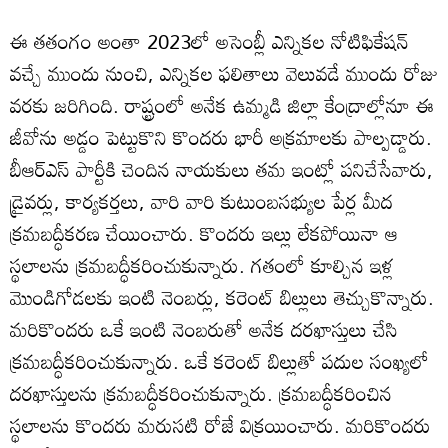
ఈ తతంగం అంతా 2023లో అసెంబ్లీ ఎన్నికల నోటిఫికేషన్‌
వచ్చే ముందు నుంచి, ఎన్నికల ఫలితాలు వెలువడే ముందు రోజు
వరకు జరిగింది. రాష్ట్రంలో అనేక ఉమ్మడి జిల్లా కేంద్రాల్లోనూ ఈ
జీవోను అడ్డం పెట్టుకొని కొందరు భారీ అక్రమాలకు పాల్పడ్డారు.
బీఆర్‌ఎస్‌ పార్టీకి చెందిన నాయకులు తమ ఇంట్లో పనిచేసేవారు,
డ్రైవర్లు, కార్యకర్తలు, వారి వారి కుటుంబసభ్యుల పేర్ల మీద
క్రమబద్ధీకరణ చేయించారు. కొందరు ఇల్లు లేకపోయినా ఆ
స్థలాలను క్రమబద్ధీకరించుకున్నారు. గతంలో కూల్చిన ఇళ్ల
మొండిగోడలకు ఇంటి నెంబర్లు, కరెంట్‌ బిల్లులు తెచ్చుకొన్నారు.
మరికొందరు ఒకే ఇంటి నెంబరుతో అనేక దరఖాస్తులు చేసి
క్రమబద్ధీకరించుకున్నారు. ఒకే కరెంట్‌ బిల్లుతో పదుల సంఖ్యలో
దరఖాస్తులను క్రమబద్ధీకరించుకున్నారు. క్రమబద్ధీకరించిన
స్థలాలను కొందరు మరుసటి రోజే విక్రయించారు. మరికొందరు