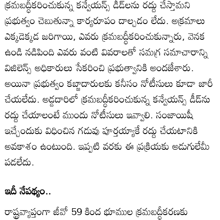
క్రమబద్ధీకరించుకున్న కన్వేయన్స్‌ డీడ్‌లను రద్దు చేస్తామని
ప్రభుత్వం చెబుతున్నా కార్యరూపం దాల్చడం లేదు. అక్రమాలు
ఎక్కడెక్కడ జరిగాయి, ఎవరు క్రమబద్ధీకరించుకున్నారు, వెనక
ఉండి నడిపింది ఎవరు వంటి వివరాలతో సమగ్ర సమాచారాన్ని
విజిలెన్స్‌ అధికారులు సేకరించి ప్రభుత్వానికి అందజేశారు.
అయినా ప్రభుత్వం కబ్జాదారులకు కనీసం నోటీసులు కూడా జారీ
చేయలేదు. అడ్డదారిలో క్రమబద్ధీకరించుకున్న కన్వేయన్స్‌ డీడ్‌ను
రద్దు చేయాలంటే ముందు నోటీసులు ఇవ్వాలి. సంజాయిషీ
ఇచ్చేందుకు విధించిన గడువు పూర్తయ్యాకే రద్దు చేయటానికి
అవకాశం ఉంటుంది. ఇప్పటి వరకు ఈ ప్రక్రియకు అడుగులేమీ
పడలేదు.
ఇదీ నేపథ్యం..
రాష్ట్రవ్యాప్తంగా జీవో 59 కింద భూముల క్రమబద్ధీకరణకు