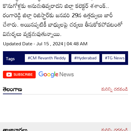
కొనుగోళ్లకు అనుమతివ్వరాదని జిల్లా కలెక్టర్‌ శశాంక్‌..
రంగారెడ్డి జిల్లా రిజిస్ట్రార్‌కు జనవరి 29న ఉత్తర్వులు జారీ
చేశారు. అయినప్పటికీ బాధ్యులపై చర్యలు తీసుకోకపోవటంతో
విమర్శలు వ్యక్తమవుతున్నాయి.
Updated Date - Jul 15 , 2024 | 04:48 AM
#CM Revanth Reddy
#Hyderabad
#TG News
Tags
SUBSCRIBE
తెలంగాణ
మరిన్ని చదవండి
తాజావార్తలు
మరిన్ని చదవండి