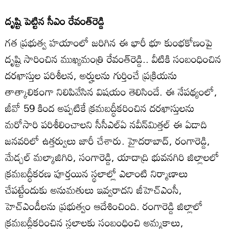
దృష్టి పెట్టిన సీఎం రేవంత్‌రెడ్డి
గత ప్రభుత్వ హయాంలో జరిగిన ఈ భారీ భూ కుంభకోణంపై
దృష్టి సారించిన ముఖ్యమంత్రి రేవంత్‌రెడ్డి.. వీటికి సంబంధించిన
దరఖాస్తుల పరిశీలన, అర్హులను గుర్తించే ప్రక్రియను
తాత్కాలికంగా నిలిపివేసిన విషయం తెలిసిందే. ఈ నేపథ్యంలో,
జీవో 59 కింద అప్పటికే క్రమబద్ధీకరించిన దరఖాస్తులను
మరోసారి పరిశీలించాలని సీసీఎల్‌ఏ నవీన్‌మిత్తల్‌ ఈ ఏడాది
జనవరిలో ఉత్తర్వులు జారీ చేశారు. హైదరాబాద్‌, రంగారెడ్డి,
మేడ్చల్‌ మల్కాజిగిరి, సంగారెడ్డి, యాదాద్రి భువనగిరి జిల్లాలలో
క్రమబద్ధీకరణ పూర్తయిన స్థలాల్లో ఎలాంటి నిర్మాణాలు
చేపట్టేందుకు అనుమతులు ఇవ్వరాదని జీహెచ్‌ఎంసీ,
హెచ్‌ఎండీలను ప్రభుత్వం ఆదేశించింది. రంగారెడ్డి జిల్లాలో
క్రమబద్ధీకరించిన స్థలాలకు సంబంధించి అమ్మకాలు,