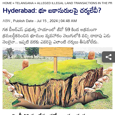
HOME
»
TELANGANA
»
ALLEGED ILLEGAL LAND TRANSACTIONS IN THE P
Hyderabad: భూ బకాసురులపై చర్యలేవీ?
ABN
, Publish Date - Jul 15 , 2024 | 04:48 AM
గత బీఆర్‌ఎస్‌ ప్రభుత్వ హయాంలో జీవో 59 కింద అక్రమంగా
క్రమబద్ధీకరించిన భూముల వ్యవహారం వెలుగులోకి వచ్చి దాదాపు ఏడు
నెలలైనా.. ఇప్పటి వరకు ఎవరిపై ఎలాంటి చర్యలు తీసుకోలేదు.