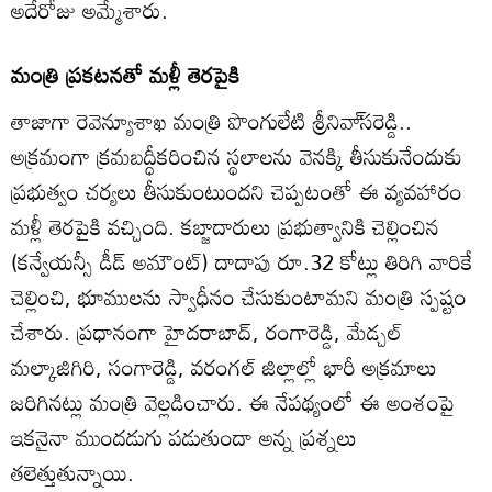
అదేరోజు అమ్మేశారు.
మంత్రి ప్రకటనతో మళ్లీ తెరపైకి
తాజాగా రెవెన్యూశాఖ మంత్రి పొంగులేటి శ్రీనివా్‌సరెడ్డి..
అక్రమంగా క్రమబద్ధీకరించిన స్థలాలను వెనక్కి తీసుకునేందుకు
ప్రభుత్వం చర్యలు తీసుకుంటుందని చెప్పటంతో ఈ వ్యవహారం
మళ్లీ తెరపైకి వచ్చింది. కబ్జాదారులు ప్రభుత్వానికి చెల్లించిన
(కన్వేయన్సీ డీడ్‌ అమౌంట్‌) దాదాపు రూ.32 కోట్లు తిరిగి వారికే
చెల్లించి, భూములను స్వాధీనం చేసుకుంటామని మంత్రి స్పష్టం
చేశారు. ప్రధానంగా హైదరాబాద్‌, రంగారెడ్డి, మేడ్చల్‌
మల్కాజిగిరి, సంగారెడ్డి, వరంగల్‌ జిల్లాల్లో భారీ అక్రమాలు
జరిగినట్లు మంత్రి వెల్లడించారు. ఈ నేపథ్యంలో ఈ అంశంపై
ఇకనైనా ముందడుగు పడుతుందా అన్న ప్రశ్నలు
తలెత్తుతున్నాయి.