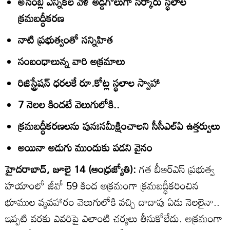
అసెంబ్లీ ఎన్నికల వేళ అడ్డగోలుగా సర్కారు స్థలాల
క్రమబద్ధీకరణ
నాటి ప్రభుత్వంతో సన్నిహిత
సంబంధాలున్న వారి అక్రమాలు
రిజిస్ట్రేషన్‌ ధరలకే రూ.కోట్ల స్థలాల స్వాహా
7 నెలల కిందటే వెలుగులోకి..
క్రమబద్ధీకరణలను పునఃసమీక్షించాలని సీసీఎల్‌ఏ ఉత్తర్వులు
అయినా అడుగు ముందుకు పడని వైనం
హైదరాబాద్‌, జూలై 14 (ఆంధ్రజ్యోతి):
గత బీఆర్‌ఎస్‌ ప్రభుత్వ
హయాంలో జీవో 59 కింద అక్రమంగా క్రమబద్ధీకరించిన
భూముల వ్యవహారం వెలుగులోకి వచ్చి దాదాపు ఏడు నెలలైనా..
ఇప్పటి వరకు ఎవరిపై ఎలాంటి చర్యలు తీసుకోలేదు. అక్రమంగా