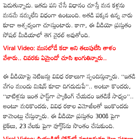
పెడుతున్నాడు. ఇతడు పని చేసే విధానం చూస్తే మన కళ్లను
మనమే నమ్మలేని విధంగా ఉంటుంది. అతడి పక్కన ఉన్న వారు
కూడా ఆశ్చర్యంగా చూస్తుంటారు. కాగా, ఈ వీడియో ప్రస్తుతం
సోషల్ మీడియాలో తెగ వైరల్ అవుతోంది.
Viral Video: ముసలోడే కదా అని తలుపులేసి తాళం
వేశారు.. చివరకు ఏమైందో చూసి ఖంగుతిన్నారు..
ఈ వీడియోపై నెటిజన్లు వివిధ రకాలుగా స్పందిస్తున్నారు. ‘‘ఇతడి
వేగం ముందు మిషిన్ కూడా దిగదుడుపే’’.. అంటూ కొందరు,
‘‘బాటిళ్లను ఇంత ఫాస్ట్‌గా ప్యాకింగ్ చేయడం ఇతడికే సాధ్యం’’..
అంటూ మరికొందరు, వివిధ రకాల ఎమోజీలతో ఇంకొందరు
కామెంట్లు చేస్తున్నారు. ఈ వీడియో ప్రస్తుతం 300కి పైగా
లైక్‌లు, 23 వేలకు పైగా వ్యూ్స్‌ను సొంతం చేసుకుంది.
Viral Video: ప్రియుడితో ఫోన్‌లో మాట్లాడుతూ రైలు పట్టాలు