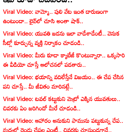
Viral Video: వామ్మో.. పులి వేట ఇంత దారుణంగా
ఉంటుందా.. లైవ్‌లో చూసి అంతా షాక్..
Viral Video: యువతి జడను ఇలా వాడేశాడేంటీ.. వెనుక
సీట్లో కూర్చున్న వ్యక్తి నిర్వాకం చూడండి..
Viral Video: మీరు కూడా క్యాబేజీ కొంటున్నారా.. ఒక్కసారి
ఈ వీడియో చూస్తే ఆలోచనలో పడతారు..
Viral Video: భయాన్ని వదిలేస్తేనే విజయం.. ఈ చేప చేసిన
పని చూస్తే.. మీ జీవితం మారినట్లే..
Viral Video: టవల్ కట్టుకుని మెట్రో ఎక్కిన యువతులు..
చివరకు ఏం జరిగిందో మీరే చూడండి..
Viral Video: ఆహారం అనుకుని పామును పట్టుకున్న చేప..
మధ్యలో రెండు చేపల ఎంట్రీ.. చివరకు చూస్తుండగానే..