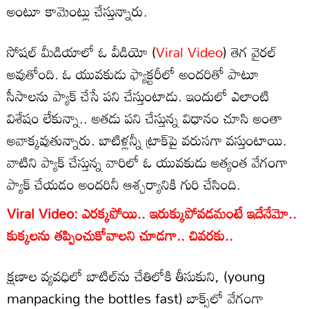
అంటూ కామెంట్లు చేస్తున్నారు.
సోషల్ మీడియాలో ఓ వీడియో (
Viral Video
) తెగ వైరల్
అవుతోంది. ఓ యువకుడు ఫ్యాక్టరీలో అందరితో పాటూ
సీసాలను ప్యాక్ చేసే పని చేస్తుంటాడు. ఇందులో ఎలాంటి
విశేషం లేకున్నా.. అతడు పని చేస్తున్న విధానం చూసి అంతా
అవాక్కవుతున్నారు. బాటిళ్లన్నీ ట్రాక్‌పై వరుసగా వస్తుంటాయి.
వాటిని ప్యాక్ చేస్తున్న వారిలో ఓ యువకుడు అత్యంత వేగంగా
ప్యాక్ చేయడం అందరినీ ఆశ్చర్యానికి గురి చేసింది.
Viral Video: ఎరక్కపోయి.. ఇరుక్కుపోవడమంటే ఇదేనేమో..
కుక్కలను తప్పించుకోవాలని చూడగా.. చివరకు..
క్షణాల వ్యవధిలో బాటిల్‌ను చేతిలోకి తీసుకుని, (young
manpacking the bottles fast) బాక్స్‌లో వేగంగా