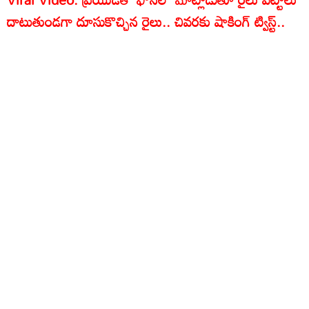
దాటుతుండగా దూసుకొచ్చిన రైలు.. చివరకు షాకింగ్ ట్విస్ట్..