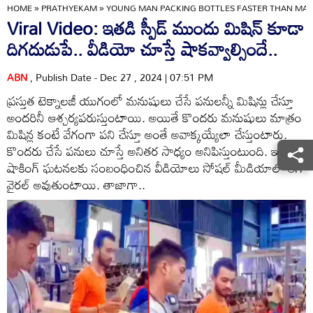
HOME
»
PRATHYEKAM
»
YOUNG MAN PACKING BOTTLES FASTER THAN MACH
Viral Video: ఇతడి స్పీడ్ ముందు మిషిన్ కూడా
దిగదుడుపే.. వీడియో చూస్తే షాకవ్వాల్సిందే..
ABN
, Publish Date - Dec 27 , 2024 | 07:51 PM
ప్రస్తుత టెక్నాలజీ యుగంలో మనుషులు చేసే పనులన్నీ మిషిన్లు చేస్తూ
అందరినీ ఆశ్చర్యపరుస్తుంటాయి. అయితే కొందరు మనుషులు మాత్రం
మిషిన్ల కంటే వేగంగా పని చేస్తూ అంతే అవాక్కయ్యేలా చేస్తుంటారు.
కొందరు చేసే పనులు చూస్తే అనితర సాధ్యం అనిపిస్తుంటుంది. ఇలాంటి
షాకింగ్ ఘటనలకు సంబంధించిన వీడియోలు సోషల్ మీడియాలో తెగ
వైరల్ అవుతుంటాయి. తాజాగా..