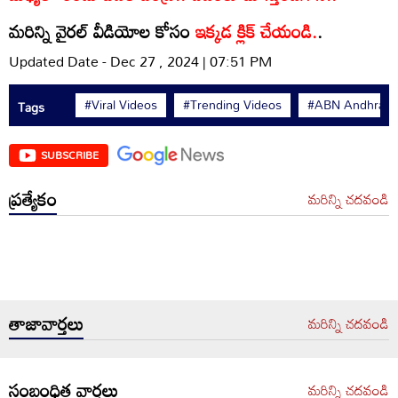
మరిన్ని వైరల్ వీడియోల కోసం
ఇక్కడ క్లిక్ చేయండి.
.
Updated Date - Dec 27 , 2024 | 07:51 PM
#Viral Videos
#Trending Videos
#ABN Andhrajy
Tags
SUBSCRIBE
ప్రత్యేకం
మరిన్ని చదవండి
తాజావార్తలు
మరిన్ని చదవండి
సంబంధిత వార్తలు
మరిన్ని చదవండి