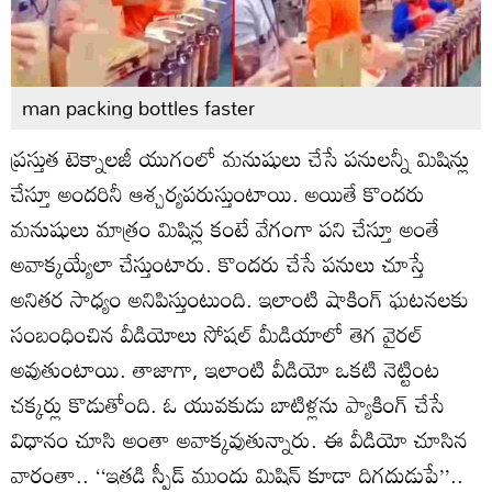
man packing bottles faster
ప్రస్తుత టెక్నాలజీ యుగంలో మనుషులు చేసే పనులన్నీ మిషిన్లు
చేస్తూ అందరినీ ఆశ్చర్యపరుస్తుంటాయి. అయితే కొందరు
మనుషులు మాత్రం మిషిన్ల కంటే వేగంగా పని చేస్తూ అంతే
అవాక్కయ్యేలా చేస్తుంటారు. కొందరు చేసే పనులు చూస్తే
అనితర సాధ్యం అనిపిస్తుంటుంది. ఇలాంటి షాకింగ్ ఘటనలకు
సంబంధించిన వీడియోలు సోషల్ మీడియాలో తెగ వైరల్
అవుతుంటాయి. తాజాగా, ఇలాంటి వీడియో ఒకటి నెట్టింట
చక్కర్లు కొడుతోంది. ఓ యువకుడు బాటిళ్లను ప్యాకింగ్ చేసే
విధానం చూసి అంతా అవాక్కవుతున్నారు. ఈ వీడియో చూసిన
వారంతా.. ‘‘ఇతడి స్పీడ్ ముందు మిషిన్ కూడా దిగదుడుపే’’..