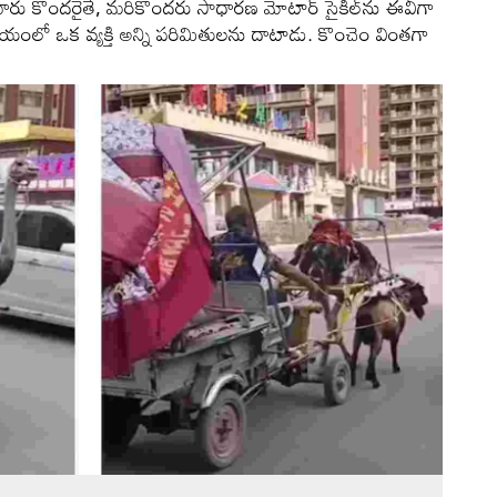
సే వారు కొందరైతే, మరికొందరు సాధారణ మోటార్ సైకిల్‌ను ఈవీగా
ిషయంలో ఒక వ్యక్తి అన్ని పరిమితులను దాటాడు. కొంచెం వింతగా