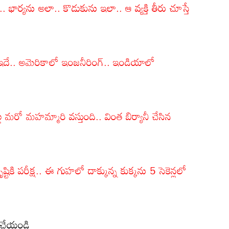
. భార్యను అలా.. కొడుకును ఇలా.. ఆ వ్యక్తి తీరు చూస్తే
 ఇదే.. అమెరికాలో ఇంజనీరింగ్.. ఇండియాలో
ల మరో మహమ్మారి వస్తుంది.. వింత బిర్యానీ చేసిన
టికి పరీక్ష.. ఈ గుహలో దాక్కున్న కుక్కను 5 సెకెన్లలో
్ చేయండి