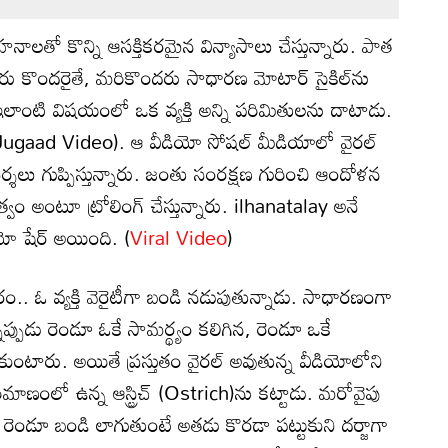
నాలతో కొన్ని ఆసక్తికరమైన విన్యాసాలు చేస్తున్నారు. పాత
ే వారు కొందరైతే, మరికొందరు సాధారణ మోటార్ సైకిల్‌ను
 ఇలాంటి విషయంలో ఒక వ్యక్తి అన్ని పరిమితులను దాటాడు.
Jugaad Video). ఆ వీడియో సోషల్ మీడియాలో వైరల్‌
లు గుప్పిస్తున్నారు. జంతు సంరక్షణ గురించి ఆందోళన
్వం అంటూ ట్రోలింగ్ చేస్తున్నారు. ilhanatalay అనే
డియో షేర్ అయింది. (
Viral Video
)
రం.. ఓ వ్యక్తి వెరైటీగా బండి నడుపుతున్నాడు. సాధారణంగా
పుడు రెండూ ఓకే సామర్థ్యం కలిగిన, రెండూ ఒకే
ంటారు. అయితే ప్రస్తుతం వైరల్ అవుతున్న వీడియోలోని
రిమాణంలో ఉన్న ఆస్ట్రిచ్‌ (Ostrich)ను కట్టాడు. మరోవైపు
 రెండూ బండి లాగుతుంటే అతడు కొరడా పట్టుకుని దర్జాగా