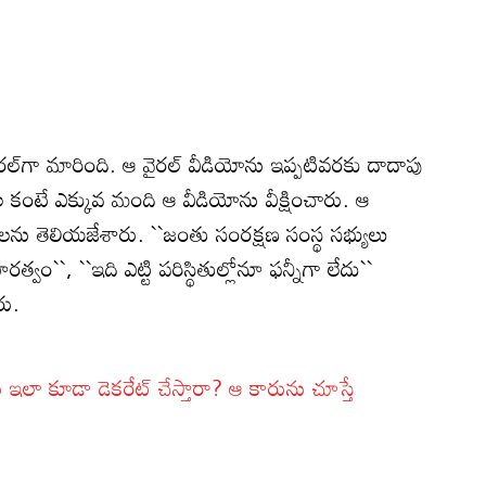
ల్‌గా మారింది. ఆ వైరల్ వీడియోను ఇప్పటివరకు దాదాపు
ేల కంటే ఎక్కువ మంది ఆ వీడియోను వీక్షించారు. ఆ
లను తెలియజేశారు. ``జంతు సంరక్షణ సంస్థ సభ్యులు
రత్వం``, ``ఇది ఎట్టి పరిస్థితుల్లోనూ ఫన్నీగా లేదు``
రు.
ఇలా కూడా డెకరేట్ చేస్తారా? ఆ కారును చూస్తే