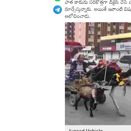
పాత కారును సరికొత్తగా డిజైన్‌ చే
మార్చేస్తున్నారు. అయితే ఇలాంటి వ
ఆలోచించాడు.
Jugaad Vehicle