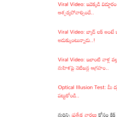
Viral Video: ఇదెక్కడి విడ్డూరం.
ఆశ్చర్యపోవాల్సిందే..
Viral Video: బ్యాడ్ లక్ అంటే
అడుక్కుంటున్నాడు..!
Viral Video: ఇలాంటి వాళ్ల వల్
మహిళపై నెటిజన్ల ఆగ్రహం..
Optical Illusion Test: మీ దృష్
పట్టుకోండి..
మరిన్ని
ప్రత్యేక వార్తలు
కోసం క్లిక