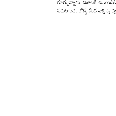
కూర్చున్నాడు. నిజానికి ఈ బండిక
పడుతోంది. రోడ్డు మీద వెళ్తున్న వ