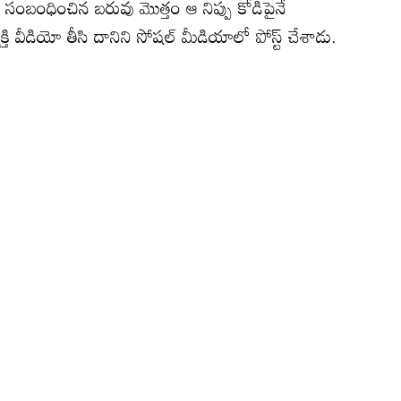
ి సంబంధించిన బరువు మొత్తం ఆ నిప్పు కోడిపైనే
్యక్తి వీడియో తీసి దానిని సోషల్ మీడియాలో పోస్ట్ చేశాడు.