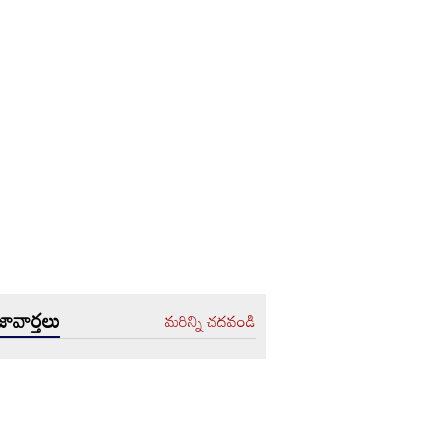
ావార్తలు
మరిన్ని చదవండి