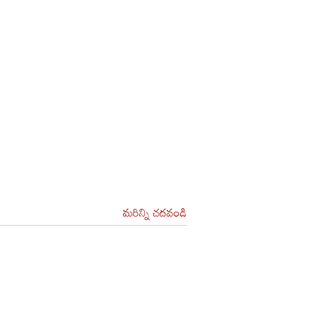
మరిన్ని చదవండి