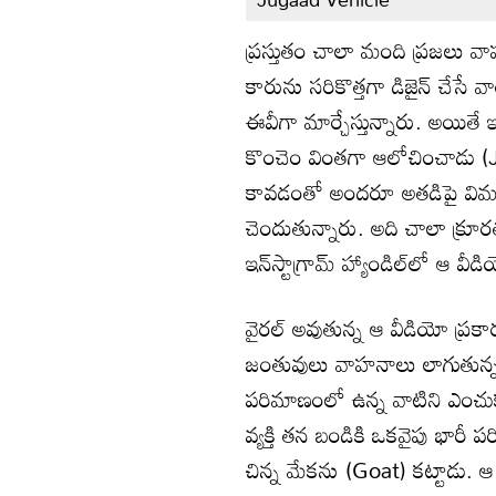
ప్రస్తుతం చాలా మంది ప్రజలు వాహ
కారును సరికొత్తగా డిజైన్‌ చేస
ఈవీగా మార్చేస్తున్నారు. అయితే
కొంచెం వింతగా ఆలోచించాడు (
కావడంతో అందరూ అతడిపై విమర్శ
చెందుతున్నారు. అది చాలా క్రూరత
ఇన్‌స్టాగ్రామ్ హ్యాండిల్‌లో ఆ వీ
వైరల్ అవుతున్న ఆ వీడియో ప్రకా
జంతువులు వాహనాలు లాగుతున్నప్
పరిమాణంలో ఉన్న వాటిని ఎంచుకు
వ్యక్తి తన బండికి ఒకవైపు భారీ ప
చిన్న మేకను (Goat) కట్టాడు. ఆ