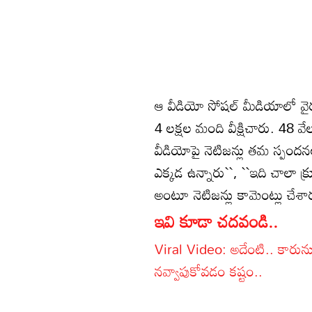
ఆ వీడియో సోషల్ మీడియాలో వైర
4 లక్షల మంది వీక్షిచారు. 48 వ
వీడియోపై నెటిజన్లు తమ స్పందన
ఎక్కడ ఉన్నారు``, ``ఇది చాలా క్రూ
అంటూ నెటిజన్లు కామెంట్లు చేశా
ఇవి కూడా చదవండి..
Viral Video: అదేంటి.. కారును 
నవ్వాపుకోవడం కష్టం..