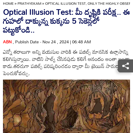
HOME
»
PRATHYEKAM
»
OPTICAL ILLUSION TEST, ONLY THE HIGHLY OBSERV
Optical Illusion Test: మీ దృష్టికి పరీక్ష.. ఈ
గుహలో దాక్కున్న కుక్కను 5 సెకెన్లలో
పట్టుకోండి..
ABN
, Publish Date - Nov 24 , 2024 | 06:48 AM
ఎన్నో తరాలుగా అన్ని వయసుల వారికి ఈ పజిల్స్ మానసిక ఉల్లాసాన్ని
కలిగిస్తున్నాయి. వాటిని సాల్వ్ చేసినపుడు కలిగే ఆనందం అంతా ఇంతా
కాదు.తరచుగా పజిల్స్ పరిష్కరించడం ద్వారా మీ బ్రెయిన్ సామర్థ్యాన్ని
పెంచుకోవచ్చు.