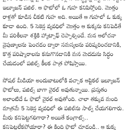
ఇల్యూజన్ పజిల్‌. ఆ ఫొటోలో ఓ గుహ కనిపిస్తోంది. మొత్తం
రాళ్లతో కూడిన చీకటి గుహ అది. అయితే ఆ గుహలో ఓ కుక్క
కూడా ఉంది. 5 సెకెన్ల వ్యవధిలో మొత్తం ఆ కుక్కను కనిపెడితే
మీ పరిశీలనా శక్తికి హ్యాట్సాఫ్ చెప్పాల్సిందే. మన ఆలోచనా
నైపుణ్యాలను పెంచడం ద్వారా సమస్యలను పరిష్కరించడానికి,
కొత్త పరిష్కారాలను కనుగొనడానికి మన మెదడును సిద్ధం
చేయడంలో పజిల్స్ కీలక పాత్ర పోషిస్తాయి.
సోషల్ మీడియా అందుబాటులోకి వచ్చాక ఆప్టికల్ ఇల్యూజన్
ఫొటోలు, పజిల్స్ బాగా వైరల్ అవుతున్నాయి. ప్రస్తుతం
అలాంటిదే ఓ ఫొటో వైరల్ అవుతోంది. చాలా తక్కువ మంది
మాత్రమే 5 సెకెన్ల వ్యవధిలో ఈ పజిల్‌ను సాల్వ్ చేయగలిగారు.
మీరు కనిపెట్టగలిగారా? అయితే కంగ్రాట్స్..
కనిపెట్టలేకపోయారా? ఈ కింది ఫొటో చూడండి.. ఆ కుక్క