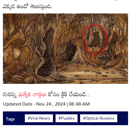
ఎక్కడ ఉందో తెలుస్తుంది.
మరిన్ని
ప్రత్యేక వార్తలు
కోసం క్లిక్ చేయండి..
Updated Date - Nov 24 , 2024 | 06:48 AM
#Viral News
#Puzzles
#Optical Illusions
Tags