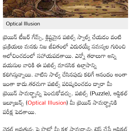
Optical Illusion
బ్రెయిన్ టీజర్ గేమ్స్, క్లిష్టమైన పజిల్స్ స్వాల్వ్ చేయడం వంటి
ప్రక్రియలు మనకు నిజ జీవితంలో ఎదురయ్యే సమస్యల గురించి
ఆలోచించడంలో సహాయపడతాయి. ఎన్నో తరాలుగా అన్ని
వయసుల వారికి ఈ పజిల్స్ మానసిక ఉల్లాసాన్ని
కలిగిస్తున్నాయి. వాటిని సాల్వ్ చేసినపుడు కలిగే ఆనందం అంతా
ఇంతా కాదు.తరచుగా పజిల్స్ పరిష్కరించడం ద్వారా మీ
బ్రెయిన్ సామర్థ్యాన్ని పెంచుకోవచ్చు. పజిల్స్ (Puzzle), ఆప్టికల్
ఇల్యూజన్స్ (
Optical Illusion
) మీ బ్రెయిన్ సామర్థ్యానికి
పరీక్ష పెడతాయి.
వైరల్ అవుతున్న పై ఫొటో మీ కళ్ల సామర్థ్యాన్ని టెస్ట్‌ చేసే ఆప్టికల్