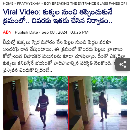
HOME
»
PRATHYEKAM
»
BOY BREAKING THE ENTRANCE GLASS PANES OF HO
Viral Video: కుక్కల నుంచి తప్పించుకునే
క్రమంలో.. చివరకు ఇతడు చేసిన నిర్వాకం..
ABN
, Publish Date - Sep 08 , 2024 | 03:26 PM
వీధుల్లో కుక్కలు స్పైర విహారం చేసి పిల్లల నుంచి పెద్దల వరకూ
అందరిపై దాడి చేస్తుంటాయి. ఈ క్రమంలో కొందరు పిల్లలు ప్రాణాలు
కోల్పోయిన విషాధకర ఘటనలను కూడా చూస్తున్నాం. దీంతో ఎక్కడైనా
కుక్కలు కనిపిస్తేనే భయంతో పారిపోవాల్సిన పరిస్థితి నెలకొంది. ఇప్పుడీ
ప్రస్తావన ఎందుకొచ్చిదంటే..