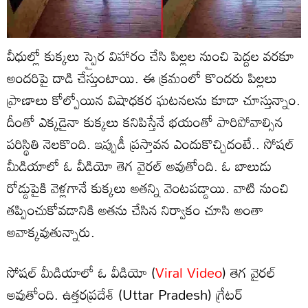
వీధుల్లో కుక్కలు స్పైర విహారం చేసి పిల్లల నుంచి పెద్దల వరకూ
అందరిపై దాడి చేస్తుంటాయి. ఈ క్రమంలో కొందరు పిల్లలు
ప్రాణాలు కోల్పోయిన విషాధకర ఘటనలను కూడా చూస్తున్నాం.
దీంతో ఎక్కడైనా కుక్కలు కనిపిస్తేనే భయంతో పారిపోవాల్సిన
పరిస్థితి నెలకొంది. ఇప్పుడీ ప్రస్తావన ఎందుకొచ్చిదంటే.. సోషల్
మీడియాలో ఓ వీడియో తెగ వైరల్ అవుతోంది. ఓ బాలుడు
రోడ్డుపైకి వెళ్లగానే కుక్కలు అతన్ని వెంటపడ్డాయి. వాటి నుంచి
తప్పించుకోవడానికి అతను చేసిన నిర్వాకం చూసి అంతా
అవాక్కవుతున్నారు.
సోషల్ మీడియాలో ఓ వీడియో (
Viral Video
) తెగ వైరల్
అవుతోంది. ఉత్తరప్రదేశ్ (Uttar Pradesh) గ్రేటర్