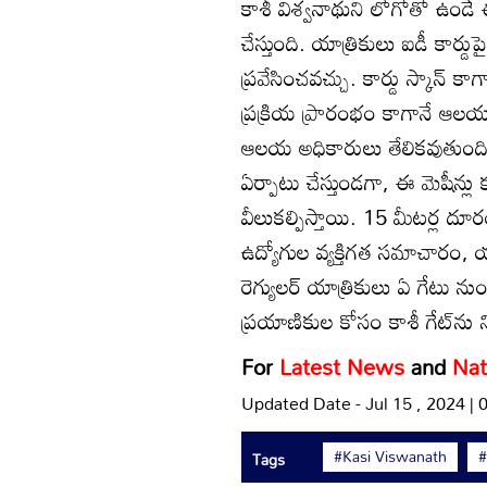
కాశీ విశ్వనాథుని లోగోతో ఉండే
చేస్తుంది. యాత్రికులు ఐడీ కార్డుప
ప్రవేసించవచ్చు. కార్డు స్కాన్ 
ప్రక్రియ ప్రారంభం కాగానే ఆలయాన్
ఆలయ అధికారులు తేలికవుతుంది. ఆర
ఏర్పాటు చేస్తుండగా, ఈ మెషీన్లు 
వీలుకల్పిస్తాయి. 15 మీటర్ల దూరం న
ఉద్యోగుల వ్యక్తిగత సమాచారం, 
రెగ్యులర్ యాత్రికులు ఏ గేటు ను
ప్రయాణికుల కోసం కాశీ గేట్‌ను న
For
Latest News
and
Nat
Updated Date - Jul 15 , 2024 |
#Kasi Viswanath
#
Tags