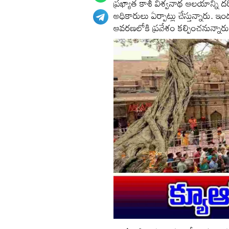
ప్రఖ్యాత కాశీ విశ్వనాథ ఆలయాన్ని 
అధికారులు ఏర్పాట్లు చేస్తున్నారు.
ఆవరణలోకి ప్రవేశం కల్పించనున్నారు