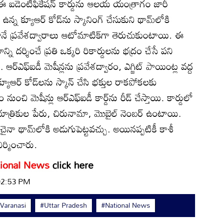
 ఈ ఐడెంటిఫికేషన్ కార్డును ఆలయ యంత్రాగం జారీ
ై ఉన్న క్యూఆర్ కోడ్‌ను స్కానింగ్ చేసుకుని థామ్‌లోకి
కాగానే ప్రవేశద్వారాలు ఆటోమాటిక్‌గా తెరుచుకుంటాయి. ఈ
ని దర్శించే ప్రతి ఒక్కరి రికార్డులను భద్రం చేసే పని
్ఎఫ్ఐడీ మెషీన్లను ప్రవేశద్వారం, ఎగ్జిట్ పాయింట్ల వద్ద
క్యూఆర్ కోడ్‌లను స్కాన్ చేసి భక్తుల రాకపోకలకు
ుంచి మెషీన్లు ఆర్‌ఎఫ్ఐడీ కార్డ్‌ను రీడ్ చేస్తాయి. కార్డులో
యాత్రికుల పేరు, చిరునామా, మొబైల్ నెంబర్ ఉంటాయి.
ంచైనా థామ్‌లోకి అడుగుపెట్టవచ్చు. అయినప్పటికీ కాశీ
ిర్మించారు.
ional News
click here
 02:53 PM
Varanasi
#Uttar Pradesh
#National News