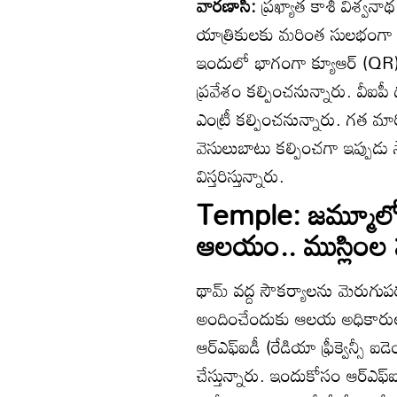
వారణాసి:
ప్రఖ్యాత కాశీ విశ్
యాత్రికులకు మరింత సులభంగా ఆలయ
ఇందులో భాగంగా క్యూఆర్ (QR) 
ప్రవేశం కల్పించనున్నారు. వీఐపీ
ఎంట్రీ కల్పించనున్నారు. గత మా
వెసులుబాటు కల్పించగా ఇప్పుడ
విస్తరిస్తున్నారు.
Temple: జమ్మూలో 
ఆలయం.. ముస్లింల 
థామ్ వద్ద సౌకర్యాలను మెరుగుప
అందించేందుకు ఆలయ అధికారులు స
ఆర్ఎఫ్ఐడీ (రేడియా ఫ్రీక్వెన్సీ ఐడె
చేస్తున్నారు. ఇందుకోసం ఆర్ఎఫ్ఐ