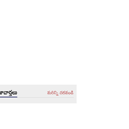
ావార్తలు
మరిన్ని చదవండి