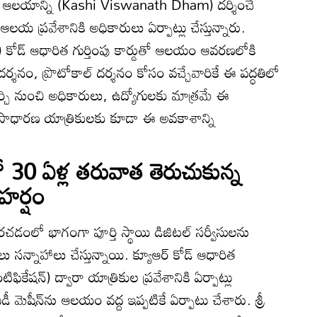
వనాథ ఆలయాన్ని (Kashi Viswanath Dham) దర్శించే
 ప్రవేశానికి అధికారులు ఏర్పాట్లు చేస్తున్నారు.
కోడ్ ఆధారిత గుర్తింపు కార్డుతో ఆలయం ఆవరణలోకి
 దర్శనం, ప్రొటోకాల్ దర్శనం కోసం వచ్చేవారికే ఈ పద్ధతిలో
ర్చి నుంచి అధికారులు, ఉద్యోగులకు మాత్రమే ఈ
ు సాధారణ యాత్రికులకు కూడా ఈ అవకాశాన్ని
30 ఏళ్ల తరువాత తెరుచుకున్న
హర్షం
రచడంలో భాగంగా పూర్తి స్థాయి డిజిటల్ సర్వీసులను
న్నాహాలు చేస్తున్నాయి. క్యూఆర్ కోడ్ ఆధారిత
ంటిఫికేషన్) ద్వారా యాత్రికుల ప్రవేశానికి ఏర్పాట్లు
డీ మెషీన్‌ను ఆలయం వద్ద ఇప్పటికే ఏర్పాటు చేశారు. శ్రీ