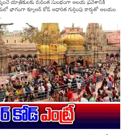
దర్శించే యాత్రికులకు మరింత సులభంగా ఆలయ ప్రవేశానికి
 ఇందులో భాగంగా క్యూఆర్ కోడ్ ఆధారిత గుర్తింపు కార్డుతో ఆలయం
.