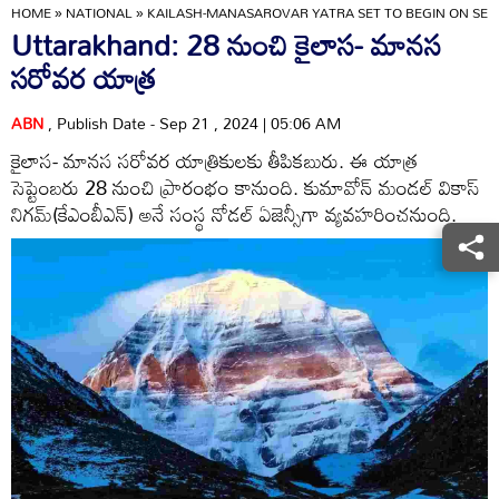
HOME
»
NATIONAL
»
KAILASH-MANASAROVAR YATRA SET TO BEGIN ON SEP
Uttarakhand: 28 నుంచి కైలాస- మానస
సరోవర యాత్ర
ABN
, Publish Date - Sep 21 , 2024 | 05:06 AM
కైలాస- మానస సరోవర యాత్రికులకు తీపికబురు. ఈ యాత్ర
సెప్టెంబరు 28 నుంచి ప్రారంభం కానుంది. కుమావోన్‌ మండల్‌ వికాస్‌
నిగమ్‌(కేఎంబీఎన్‌) అనే సంస్థ నోడల్‌ ఏజెన్సీగా వ్యవహరించనుంది.