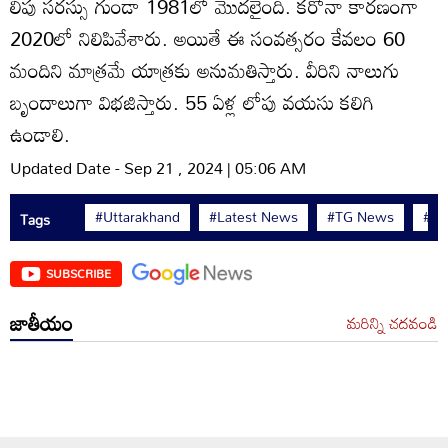
లిపు సరస్సు గుండా 1981లో మొదలైంది. కరోనా కారణంగా
2020లో నిలిపివేశారు. అయితే ఈ సంవత్సరం కేవలం 60
మందిని మాత్రమే యాత్రకు అనుమతిస్తారు. వీరిని నాలుగు
బృందాలుగా విభజిస్తారు. 55 ఏళ్ల లోపు వయసు కలిగి
ఉండాలి.
Updated Date - Sep 21 , 2024 | 05:06 AM
#Uttarakhand
#Latest News
#TG News
#Te
Tags
SUBSCRIBE
జాతీయం
మరిన్ని చదవండి