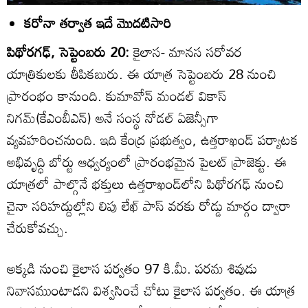
కరోనా తర్వాత ఇదే మొదటిసారి
పిథోరగఢ్‌, సెప్టెంబరు 20:
కైలాస- మానస సరోవర
యాత్రికులకు తీపికబురు. ఈ యాత్ర సెప్టెంబరు 28 నుంచి
ప్రారంభం కానుంది. కుమావోన్‌ మండల్‌ వికాస్‌
నిగమ్‌(కేఎంబీఎన్‌) అనే సంస్థ నోడల్‌ ఏజెన్సీగా
వ్యవహరించనుంది. ఇది కేంద్ర ప్రభుత్వం, ఉత్తరాఖండ్‌ పర్యాటక
అభివృద్ధి బోర్టు ఆధ్వర్యంలో ప్రారంభమైన పైలట్‌ ప్రాజెక్టు. ఈ
యాత్రలో పాల్గొనే భక్తులు ఉత్తరాఖండ్‌లోని పిథోరగఢ్‌ నుంచి
చైనా సరిహద్దుల్లోని లిపు లేఖ్‌ పాస్‌ వరకు రోడ్డు మార్గం ద్వారా
చేరుకోవచ్చు.
అక్కడి నుంచి కైలాస పర్వతం 97 కి.మీ. పరమ శివుడు
నివాసముంటాడని విశ్వసించే చోటు కైలాస పర్వతం. ఈ యాత్ర