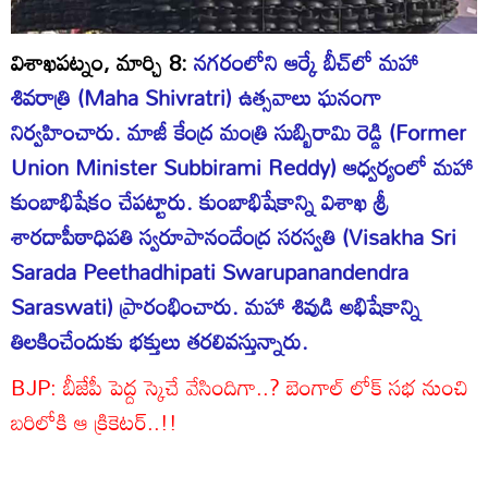
విశాఖపట్నం, మార్చి 8:
నగరంలోని ఆర్కే బీచ్‌లో మహా
శివరాత్రి (
Maha Shivratri
) ఉత్సవాలు ఘనంగా
నిర్వహించారు. మాజీ కేంద్ర మంత్రి సుబ్బిరామి రెడ్డి (
Former
Union Minister Subbirami Reddy)
ఆధ్వర్యంలో మహా
కుంబాభిషేకం చేపట్టారు. కుంబాభిషేకాన్ని విశాఖ శ్రీ
శారదాపీఠాధిపతి స్వరూపానందేంద్ర సరస్వతి (
Visakha Sri
Sarada Peethadhipati Swarupanandendra
Saraswati)
ప్రారంభించారు. మహా శివుడి అభిషేకాన్ని
తిలకించేందుకు భక్తులు తరలివస్తున్నారు.
BJP: బీజేపీ పెద్ద స్కెచే వేసిందిగా..? బెంగాల్‌ లోక్ సభ నుంచి
బరిలోకి ఆ క్రికెటర్..!!