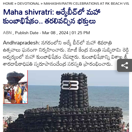
HOME
»
DEVOTIONAL
»
MAHASHIVRATRI CELEBRATIONS AT RK BEACH VI
Maha shivratri: ఆర్కేబీచ్‌లో మహా
కుంబాభిషేకం.. తరలివచ్చిన భక్తులు
ABN
, Publish Date - Mar 08 , 2024 | 01:25 PM
Andhrapradesh: నగరంలోని ఆర్కే బీచ్‌లో మహా శివరాత్రి
ఉత్సవాలు ఘనంగా నిర్వహించారు. మాజీ కేంద్ర మంత్రి సుబ్బిరామి రెడ్డి
ఆధ్వర్యంలో మహా కుంబాభిషేకం చేపట్టారు. కుంబాభిషేకాన్ని విశాఖ శ్రీ
శారదాపీఠాధిపతి స్వరూపానందేంద్ర సరస్వతి ప్రారంభించారు.