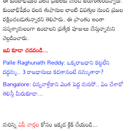
ఈ కుంబాభిషేకం వలన ప్రజలకు మంచి జరుగుతుందన్నారు.
కుంబాభిషేకం వలన తుఫానుల లాంటి విపత్తుల నుంచి ప్రజల
రక్షించబడుతున్నారని తెలిపారు. ఈ ప్రాంతం అంతా
సస్యశ్యామలంగా ఉండాలని ప్రత్యేక పూజులు చేస్తున్నామని
వెల్లడించారు.
ఇవి కూడా చదవండి...
Palle Raghunath Reddy: ఒక్కరాజధాని కట్టలేని
దద్దమ్మ.. 3 రాజధానులు కడతానంటే నమ్ముతారా?
Bangalore: చిన్నవాళ్లేకాని ఎంత పెద్ద మనసో.. ఏం చేశారో
తెలిస్తే మీరుకూడా...
మరిన్ని
ఏపీ వార్తల
కోసం ఇక్కడ క్లిక్ చేయండి...