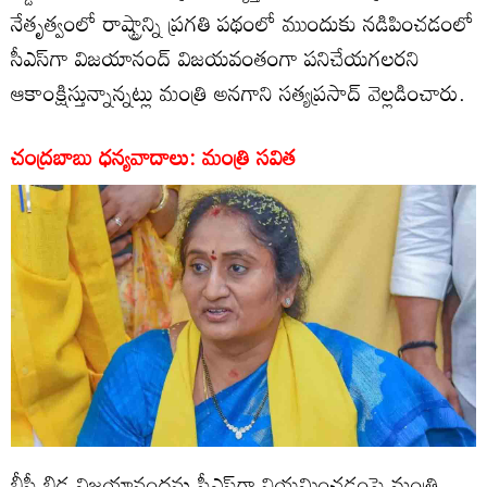
నేతృత్వంలో రాష్ట్రాన్ని ప్రగతి పథంలో ముందుకు నడిపించడంలో
సీఎస్‌గా విజయానంద్ విజయవంతంగా పనిచేయగలరని
ఆకాంక్షిస్తున్నాన్నట్లు మంత్రి అనగాని సత్యప్రసాద్ వెల్లడించారు.
చంద్రబాబు ధన్యవాదాలు: మంత్రి సవిత
బీసీ బిడ్డ విజయానందను సీఎస్‌గా నియమించడంపై మంత్రి