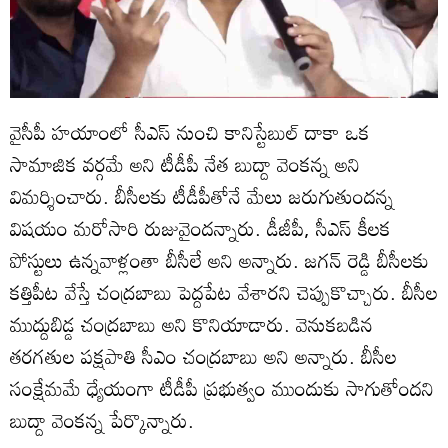
వైసీపీ హయాంలో సీఎస్ నుంచి కానిస్టేబుల్ దాకా ఒక
సామాజిక వర్గమే అని టీడీపీ నేత బుద్దా వెంకన్న అని
విమర్శించారు. బీసీలకు టీడీపీతోనే మేలు జరుగుతుందన్న
విషయం మరోసారి రుజువైందన్నారు. డీజీపీ, సీఎస్ కీలక
పోస్టులు ఉన్నవాళ్లంతా బీసీలే అని అన్నారు. జగన్ రెడ్డి బీసీలకు
కత్తిపీట వేస్తే చంద్రబాబు పెద్దపేట వేశారని చెప్పుకొచ్చారు. బీసీల
ముద్దుబిడ్డ చంద్రబాబు అని కొనియాడారు. వెనుకబడిన
తరగతుల పక్షపాతి సీఎం చంద్రబాబు అని అన్నారు. బీసీల
సంక్షేమమే ధ్యేయంగా టీడీపీ ప్రభుత్వం ముందుకు సాగుతోందని
బుద్దా వెంకన్న పేర్కొన్నారు.