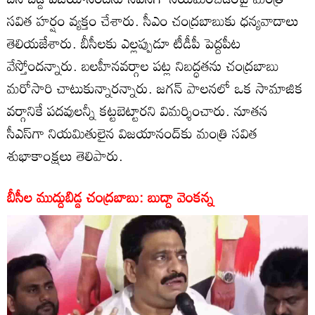
సవిత హర్షం వ్యక్తం చేశారు. సీఎం చంద్రబాబుకు ధన్యవాదాలు
తెలియజేశారు. బీసీలకు ఎల్లప్పుడూ టీడీపీ పెద్దపీట
వేస్తోందన్నారు. బలహీనవర్గాల పట్ల నిబద్ధతను చంద్రబాబు
మరోసారి చాటుకున్నారన్నారు. జగన్ పాలనలో ఒక సామాజిక
వర్గానికే పదవులన్నీ కట్టబెట్టారని విమర్శించారు. నూతన
సీఎస్‌గా నియమితులైన విజయానంద్‌‌కు మంత్రి సవిత
శుభాకాంక్షలు తెలిపారు.
బీసీల ముద్దుబిడ్డ చంద్రబాబు: బుద్దా వెంకన్న