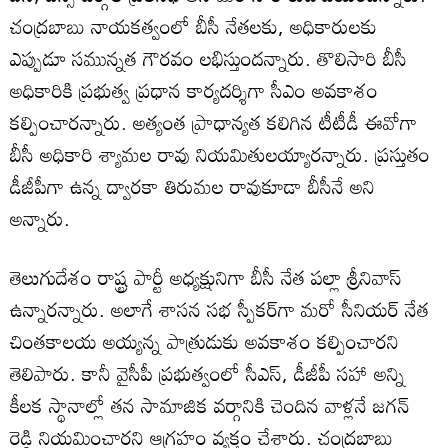
చంద్రబాబు నాయకత్వంలో బీసీ నేతలకు, అధికారులకు
ఎప్పుడూ సమున్నత గౌరవం లభిస్తుందన్నారు. తొలిసారి బీసీ
అధికారికి ప్రభుత్వ ప్రధాన కార్యదర్శిగా సీఎం అవకాశం
కల్పించారన్నారు. అత్యంత ప్రాధాన్యత కలిగిన టీటీడీ ఈవోగా
బీసీ అధికారి శ్యామల రావు నియమితులయ్యారన్నారు. ప్రస్తుతం
డీజీపీగా ఉన్న ద్వారకా తిరుమల రావుకూడా బీసీనే అని
అన్నారు.
తెలుగుదేశం రాష్ట్ర పార్టీ అధ్యక్షునిగా బీసీ నేత పల్లా శ్రీనివాస్
ఉన్నారన్నారు. అలాగే శాసన సభ స్పీకర్‌గా మరో సీనియర్ నేత
చింతకాలయ అయ్యన్న పాత్రుడుకు అవకాశం కల్పించారని
తెలిపారు. కానీ వైసీపీ ప్రభుత్వంలో సీఎస్, డీజీపీ సహా అన్ని
కీలక స్థానాల్లో తన సామాజిక వర్గానికి చెందిన వాళ్లనే జగన్
రెడ్డి నియమించారని ఆగ్రహం వ్యక్తం చేశారు. చంద్రబాబు