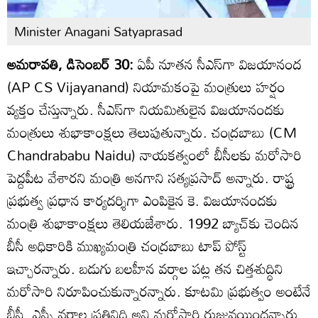
Minister Anagani Satyaprasad
అమరావతి, డిసెంబర్ 30:
ఏపీ నూతన సీఎస్‌గా విజయానంద
(AP CS Vijayanand) నియామకంపై మంత్రులు హర్షం
వ్యక్తం చేస్తున్నారు. సీఎస్‌గా నియమితులైన విజయానందకు
మంత్రులు శుభాకాంక్షలు తెలుపుతున్నారు. చంద్రబాబు (CM
Chandrababu Naidu) నాయకత్వంలో బీసీలకు మరోసారి
పెద్దపీట వేశారని మంత్రి అనగాని సత్యప్రసాద్ అన్నారు. రాష్ట్ర
ప్రభుత్వ ప్రధాన కార్యదర్శిగా ఎంపికైన కె. విజయానందకు
మంత్రి శుభాకాంక్షలు తెలియజేశారు. 1992 బ్యాచ్‌కు చెందిన
బీసీ అధికారికి ముఖ్యమంత్రి చంద్రబాబు టాప్ పోస్ట్
ఇచ్చారన్నారు. బడుగు బలహీన వర్గాల పట్ల తన చిత్తశుద్ధిని
మరోసారి నిరూపించుకున్నారన్నారు. కూటమి ప్రభుత్వం అంటేనే
బీసీ, ఎస్సీ వర్గాల ప్రతినిధి అని మరోసారి రుజువయిందన్నారు.