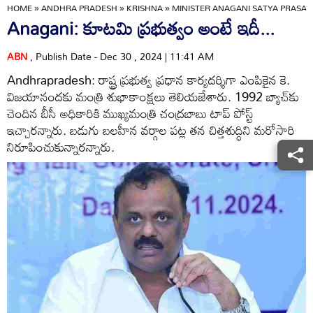
HOME
»
ANDHRA PRADESH
»
KRISHNA
»
MINISTER ANAGANI SATYA PRASA
Anagani: కూటమి ప్రభుత్వం అంటే ఇదీ...
ABN
, Publish Date - Dec 30 , 2024 | 11:41 AM
Andhrapradesh: రాష్ట్ర ప్రభుత్వ ప్రధాన కార్యదర్శిగా ఎంపికైన కె.
విజయానందకు మంత్రి శుభాకాంక్షలు తెలియజేశారు. 1992 బ్యాచ్‌కు
చెందిన బీసీ అధికారికి ముఖ్యమంత్రి చంద్రబాబు టాప్ పోస్ట్
ఇచ్చారన్నారు. బడుగు బలహీన వర్గాల పట్ల తన చిత్తశుద్ధిని మరోసారి
నిరూపించుకున్నారన్నారు.