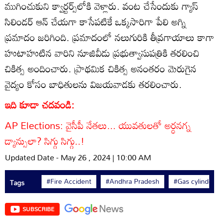
ముగించుకుని క్వార్టర్స్‌లోకి వెళ్లారు. వంట చేసేందుకు గ్యాస్
సిలిండర్ ఆన్ చేయగా కాసేపటికే ఒక్కసారిగా పేలి అగ్ని
ప్రమాదం జరిగింది. ప్రమాదంలో నలుగురికి తీవ్రగాయాలు కాగా
హుటాహుటిన వారిని నూజివీడు ప్రభుత్వాసుపత్రికి తరలించి
చికిత్స అందించారు. ప్రాథమిక చికిత్స అనంతరం మెరుగైన
వైద్యం కోసం బాధితులను విజయవాడకు తరలించారు.
ఇది కూడా చదవండి:
AP Elections: వైసీపీ నేతలు... యువతులతో అర్ధనగ్న
డ్యాన్సులా? సిగ్గు సిగ్గు..!
Updated Date - May 26 , 2024 | 10:00 AM
#Fire Accident
#Andhra Pradesh
#Gas cylinder
Tags
SUBSCRIBE