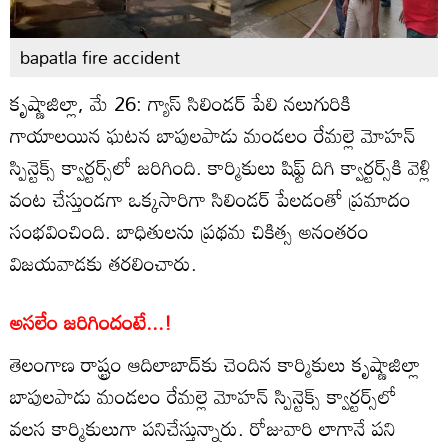
bapatla fire accident
కృష్ణాజిల్లా, మే 26: గ్యాస్ సిలిండర్ పేలి నలుగురికి
గాయాలయిన ఘటన బాపులపాడు మండలం రేమల్లె మోహన్
స్పిన్టెక్స్ క్వార్టర్స్‌లో జరిగింది. కార్మికులు షిఫ్ట్ దిగి క్వార్టర్స్‌కి వెళ్లి
వంట చేస్తుండగా ఒక్కసారిగా సిలిండర్ పేలడంతో ప్రమాదం
సంభవించింది. బాధితులను ప్రథమ చికిత్స అనంతరం
విజయవాడకు తరలించారు.
అసలేం జరిగిందంటే...!
తెలంగాణ రాష్ట్రం ఆదిలాబాద్‌కు చెందిన కార్మికులు కృష్ణాజిల్లా
బాపులపాడు మండలం రేమల్లె మోహన్ స్పిన్టెక్స్ క్వార్టర్స్‌లో
వలస కార్మికులుగా పనిచేస్తున్నారు. రోజువారి లాగానే పని