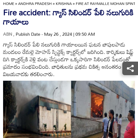
HOME
»
ANDHRA PRADESH
»
KRISHNA
»
FIRE AT RAYMALLE MOHAN SPINTE
Fire accident: గ్యాస్ సిలిండర్ పేలి నలుగురికి
గాయాలు
ABN
, Publish Date - May 26 , 2024 | 09:50 AM
గ్యాస్ సిలిండర్ పేలి నలుగురికి గాయాలయిన ఘటన బాపులపాడు
మండలం రేమల్లె మోహన్ స్పిన్టెక్స్ క్వార్టర్స్‌లో జరిగింది. కార్మికులు షిఫ్ట్
దిగి క్వార్టర్స్‌కి వెళ్లి వంట చేస్తుండగా ఒక్కసారిగా సిలిండర్ పేలడంతో
ప్రమాదం సంభవించింది. బాధితులను ప్రథమ చికిత్స అనంతరం
విజయవాడకు తరలించారు.