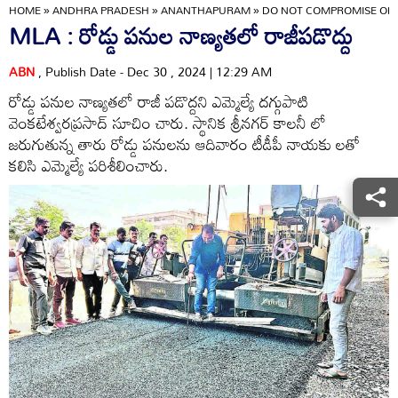
HOME
»
ANDHRA PRADESH
»
ANANTHAPURAM
»
DO NOT COMPROMISE ON 
MLA : రోడ్డు పనుల నాణ్యతలో రాజీపడొద్దు
ABN
, Publish Date - Dec 30 , 2024 | 12:29 AM
రోడ్డు పనుల నాణ్యతలో రాజీ పడొద్దని ఎమ్మెల్యే దగ్గుపాటి
వెంకటేశ్వరప్రసాద్‌ సూచిం చారు. స్థానిక శ్రీనగర్‌ కాలనీ లో
జరుగుతున్న తారు రోడ్డు పనులను ఆదివారం టీడీపీ నాయకు లతో
కలిసి ఎమ్మెల్యే పరిశీలించారు.