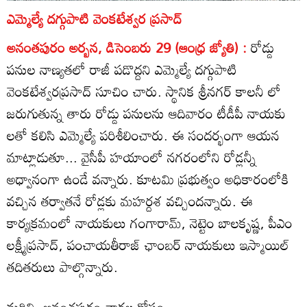
ఎమ్మెల్యే దగ్గుపాటి వెంకటేశ్వర ప్రసాద్‌
అనంతపురం అర్బన, డిసెంబరు 29 (ఆంధ్ర జ్యోతి) :
రోడ్డు
పనుల నాణ్యతలో రాజీ పడొద్దని ఎమ్మెల్యే దగ్గుపాటి
వెంకటేశ్వరప్రసాద్‌ సూచిం చారు. స్థానిక శ్రీనగర్‌ కాలనీ లో
జరుగుతున్న తారు రోడ్డు పనులను ఆదివారం టీడీపీ నాయకు
లతో కలిసి ఎమ్మెల్యే పరిశీలించారు. ఈ సందర్భంగా ఆయన
మాట్లాడుతూ... వైసీపీ హయాంలో నగరంలోని రోడ్లన్నీ
అధ్వానంగా ఉండే వన్నారు. కూటమి ప్రభుత్వం అధికారంలోకి
వచ్చిన తర్వాతనే రోడ్లకు మహర్దశ వచ్చిందన్నారు. ఈ
కార్యక్రమంలో నాయకులు గంగారామ్‌, నెట్టెం బాలకృష్ణ, పీఎం
లక్ష్మీప్రసాద్‌, పంచాయతీరాజ్‌ ఛాంబర్‌ నాయకులు ఇస్మాయిల్‌
తదితరులు పాల్గొన్నారు.
మరిన్ని అనంతపురం వార్తల కోసం....