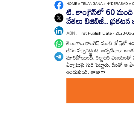
HOME
»
TELANGANA
»
HYDERABAD
»
టి. కాంగ్రెస్‌లో 60 మంది
నేతలు బిజిబిజీ.. ప్రకటన
ABN
, First Publish Date - 2023-0
తెలంగాణ కాంగ్రెస్ మంచి జోష్‌లో ఉన్న
జీవం వచ్చినట్టైంది. అప్పటిదాకా అంతంతమ
మారిపోయింది. కర్ణాటక విజయంతో 
ఏర్పాటుపై గురి పెట్టారు. దీంతో ఆ పా
అందుకుంది. తాజాగా