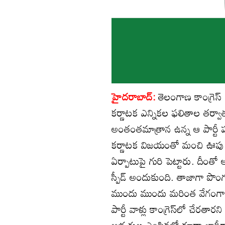
హైదరాబాద్:
తెలంగాణ కాంగ్రెస్
కర్ణాటక ఎన్నికల ఫలితాల తర్వాత 
అంతంతమాత్రాన ఉన్న ఆ పార్టీ పరిస
కర్ణాటక విజయంతో మంచి ఊపు 
ఏర్పాటుపై గురి పెట్టారు. దీంతో 
స్పీడ్ అందుకుంది. తాజాగా పొం
ముందు ముందు మరింత వేగంగా ఉ
పార్టీ వాళ్లు కాంగ్రెస్‌లో చేరతా
అభ్యర్థుల ఎంపికలో కూడా భారీగ