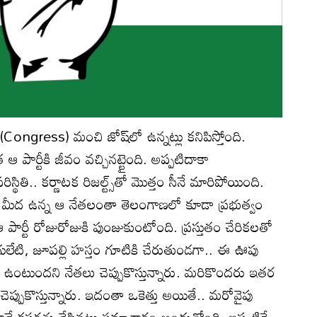
 (Congress) మంచి జోష్‌లో ఉన్నట్లు కనిపిస్తోంది.
ఆ పార్టీకి జీవం వచ్చినట్టైంది. అప్పటిదాకా
్థితి.. కర్ణాటక రిజల్ట్స్‌తో మొత్తం సీనే మారిపోయింది.
మీద ఉన్న ఆ నేతలంతా తెలంగాణలో కూడా ప్రభుత్వం
ఆ పార్టీ రోజురోజుకి పుంజుకుంటోంది. ప్రస్తుతం చేరికలతో
గులేటి, జూపల్లి హస్తం గూటికి చేరుతుండగా.. ఈ ఊపు
ంటుందని నేతలు చెప్పుకొస్తున్నారు. మరికొందరు ఇతర
రని చెప్పుకొస్తున్నారు. ఇదంతా ఒకెత్తు అయితే.. మరోవైపు
ానే కసరత్తు చేసినట్లు సమాచారం అందుతోంది. ఇప్పటికే