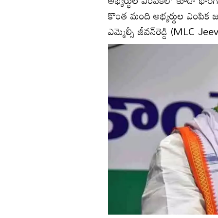
కొంత మంది అభ్యర్థుల ఎంపిక జరి
ఎమ్మెల్సీ జీవన్‌రెడ్డి (MLC J