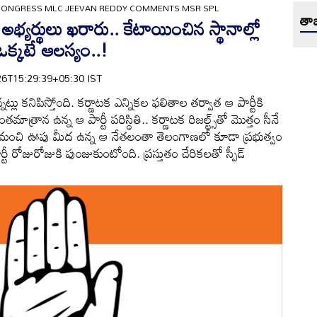
CONGRESS MLC JEEVAN REDDY COMMENTS MSR SPL
తాజ
 అభ్యర్థులు ఖరారు.. కేటాయించిన స్థానాల్లో
 ఒక్కటే ఆలస్యం..!
6-26T15:29:39+05:30 IST
ట్లు కనిపిస్తోంది. కర్ణాటక ఎన్నికల ఫలితాల తర్వాత ఆ పార్టీకి
ాత్రాన ఉన్న ఆ పార్టీ పరిస్థితి.. కర్ణాటక రిజల్ట్స్‌తో మొత్తం సీనే
మంచి ఊపు మీద ఉన్న ఆ నేతలంతా తెలంగాణలో కూడా ప్రభుత్వం
ర్టీ రోజురోజుకి పుంజుకుంటోంది. ప్రస్తుతం చేరికలతో స్పీడ్