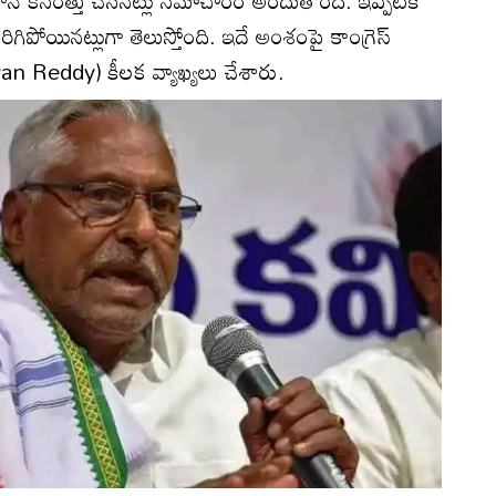
గిపోయినట్లుగా తెలుస్తోంది. ఇదే అంశంపై కాంగ్రెస్
eevan Reddy) కీలక వ్యాఖ్యలు చేశారు.