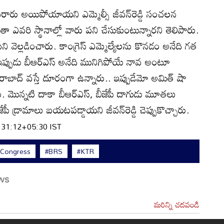
ు ఖరారు అయిపోయాయని ఎమ్మెల్సీ జీవన్‌రెడ్డి సంచలన
ంతా ఎవరి స్థానాల్లో వారు పని చేసుకుంటున్నారని తెలిపారు.
మని వెల్లడించారు. కాంగ్రెస్ ఎమ్మెల్యేలను కొనడం అనేది గత
 ఇప్పుడు బీఆర్ఎస్ అనేది మునిగిపోయే నావ అంటూ
ైదరాబాద్ వస్తే దూరంగా ఉన్నారు.. ఇప్పుడేమో అమిత్ షా
ారు. మొన్నటి దాకా బీఆర్ఎస్, బీజేపీ దాగుడు మూతలు
పీ డ్రామాలు బయటపడ్డాయని జీవన్‌రెడ్డి చెప్పుకొచ్చారు.
:31:12+05:30 IST
#Congress
#BRS
#KTR
మరిన్ని చదవండి