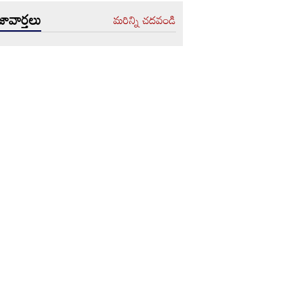
ావార్తలు
మరిన్ని చదవండి