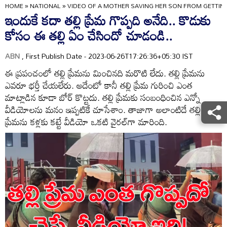
HOME
»
NATIONAL
»
VIDEO OF A MOTHER SAVING HER SON FROM GETTING
ఇందుకే కదా తల్లి ప్రేమ గొప్పది అనేది.. కొడుకు
కోసం ఈ తల్లి ఏం చేసిందో చూడండి..
ABN
, First Publish Date - 2023-06-26T17:26:36+05:30 IST
ఈ ప్రపంచంలో తల్లి ప్రేమను మించినది మరొటి లేదు. తల్లి ప్రేమను
ఎవరూ భర్తీ చేయలేరు. అదేంటో కానీ తల్లి ప్రేమ గురించి ఎంత
మాట్లాడిన కూడా బోర్ కొట్టదు. తల్లి ప్రేమకు సంబంధించిన ఎన్నో
వీడియోలను మనం ఇప్పటికే చూసేశాం. తాజాగా అలాంటిదే తల్లి
ప్రేమను కళ్లకు కట్టే వీడియో ఒకటి వైరల్‌గా మారింది.