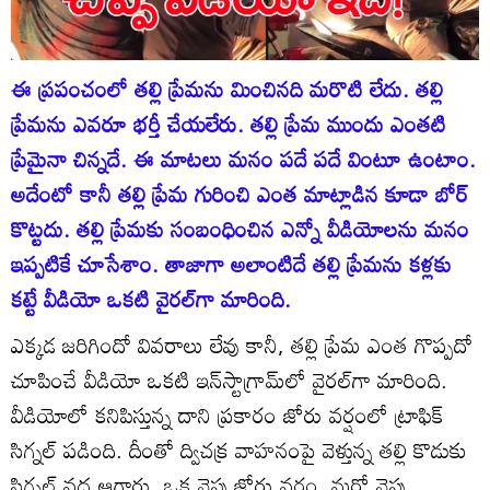
ఈ ప్రపంచంలో తల్లి ప్రేమను మించినది మరొటి లేదు. తల్లి
ప్రేమను ఎవరూ భర్తీ చేయలేరు. తల్లి ప్రేమ ముందు ఎంతటి
ప్రేమైనా చిన్నదే. ఈ మాటలు మనం పదే పదే వింటూ ఉంటాం.
అదేంటో కానీ తల్లి ప్రేమ గురించి ఎంత మాట్లాడిన కూడా బోర్
కొట్టదు. తల్లి ప్రేమకు సంబంధించిన ఎన్నో వీడియోలను మనం
ఇప్పటికే చూసేశాం. తాజాగా అలాంటిదే తల్లి ప్రేమను కళ్లకు
కట్టే వీడియో ఒకటి వైరల్‌గా మారింది.
ఎక్కడ జరిగిందో వివరాలు లేవు కానీ, తల్లి ప్రేమ ఎంత గొప్పదో
చూపించే వీడియో ఒకటి ఇన్‌స్టాగ్రామ్‌లో వైరల్‌గా మారింది.
వీడియోలో కనిపిస్తున్న దాని ప్రకారం జోరు వర్షంలో ట్రాఫిక్
సిగ్నల్ పడింది. దీంతో ద్విచక్ర వాహనంపై వెళ్తున్న తల్లి కొడుకు
సిగ్నల్ వద్ద ఆగారు. ఒక వైపు జోరు వర్షం, మరో వైపు