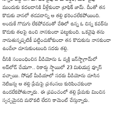
ముందుకు కదలడానికి వీళ్లేకుండా ట్రాఫిక్ జామ్. దీంతో తన
కొడుకు వానలో తడవడాన్ని ఆ తల్లి భరించలేకపోయింది.
అందుకే గొడుగు లేకపోవడంతో చేతిలో ఉన్న ఓ చిన్న కవర్‌ను
కొడుకు తలపై ఉంచి నానకుండా పట్టుకుంది. ఒకవైపు తను
నానుతున్నప్పటికీ పట్టించుకోకుండా తన కొడుకును నానకుండా
ఉండేలా చూసుకుంటుంది సదరు తల్లి.
దీనికి సంబంధించిన వీడియోను ఓ వ్యక్తి ఇన్‌స్టాగ్రామ్‌లో
అప్‌లోడ్ చేయగా.. రికార్డు స్థాయిలో 23 మిలియన్ల వ్యూస్
వచ్చాయి. సోషల్ మీడియాలో సదరు వీడియోను చూసిన
నెటిజన్లు ఆ తల్లి ప్రేమపై ప్రశంసలు కురిపించకుండా
ఉండలేకపోతున్నారు. ఈ ప్రపంచంలో తల్లి ప్రేమకు మించిన
స్వచ్ఛమైనది మరొకటి లేదని కామెంట్ చేస్తున్నారు.