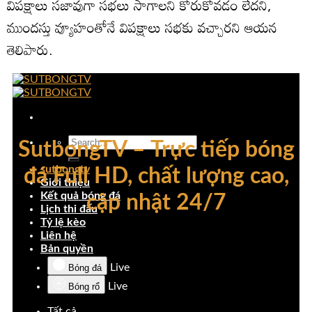
విపక్షాలు సజావుగా సభలు సాగాలని కోరుకోవడం లేదని,
ముందస్తు వ్యూహంతోనే విపక్షాలు సభకు వచ్చారని ఆయన
తెలిపారు.