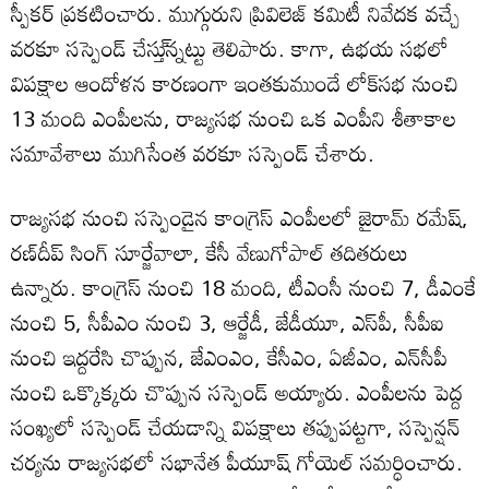
స్పీకర్ ప్రకటించారు. ముగ్గురుని ప్రివిలెజ్ కమిటీ నివేదక వచ్చే
వరకూ సస్పెండ్ చేస్తు్న్నట్టు తెలిపారు. కాగా, ఉభయ సభలో
విపక్షాల ఆందోళన కారణంగా ఇంతకుముందే లోక్‌సభ నుంచి
13 మంది ఎంపీలను, రాజ్యసభ నుంచి ఒక ఎంపీని శీతాకాల
సమావేశాలు ముగిసేంత వరకూ సస్పెండ్ చేశారు.
రాజ్యసభ నుంచి సస్పెండైన కాంగ్రెస్ ఎంపీలలో జైరామ్ రమేష్,
రణ్‌దీప్ సింగ్ సూర్జేవాలా, కేసీ వేణుగోపాల్ తదితరులు
ఉన్నారు. కాంగ్రెస్ నుంచి 18 మంది, టీఎంసీ నుంచి 7, డీఎంకే
నుంచి 5, సీపీఎం నుంచి 3, ఆర్జేడీ, జేడీయూ, ఎస్‌పీ, సీపీఐ
నుంచి ఇద్దరేసి చొప్పున, జేఎంఎం, కేసీఎం, ఏజీఎం, ఎన్‌సీపీ
నుంచి ఒక్కొక్కరు చొప్పున సస్పెండ్ అయ్యారు. ఎంపీలను పెద్ద
సంఖ్యలో సస్పెండ్ చేయడాన్ని విపక్షాలు తప్పుపట్టగా, సస్పెన్షన్
చర్యను రాజ్యసభలో సభానేత పీయూష్ గోయెల్ సమర్ధించారు.