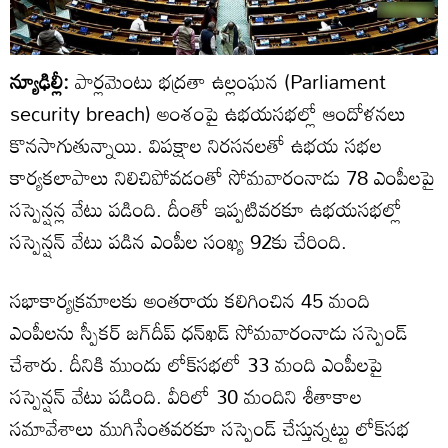
న్యూఢిల్లీ:
పార్లమెంటు భద్రతా ఉల్లంఘన (Parliament
security breach) అంశంపై ఉభయసభల్లో ఆందోళనలు
కొనసాగుతున్నాయి. విపక్షాల నిరసనలతో ఉభయ సభల
కార్యకలాపాలు నిలిచిపోవడంతో సోమవారంనాడు 78 ఎంపీలపై
సస్పెన్షన్ల వేటు పడింది. దీంతో ఇప్పటివరకూ ఉభయసభల్లో
సస్పెన్షన్ వేటు పడిన ఎంపీల సంఖ్య 92కు చేరింది.
సభాకార్యక్రమాలకు అంతరాయ కలిగించిన 45 మంది
ఎంపీలను స్పీకర్ జగ్‌దీప్ ధన్‌ఖడ్ సోమవారంనాడు సస్పెండ్
చేశారు. దీనికి ముందు లోక్‌సభలో 33 మంది ఎంపీలపై
సస్పెన్షన్ వేటు పడింది. వీరిలో 30 మందిని శీతాకాల
సమావేశాలు ముగిసేంతవరకూ సస్పెండ్ చేస్తున్నట్టు లోక్‌సభ