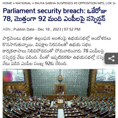
HOME
»
NATIONAL
»
RAJYA SABHA SUSPENDS 45 OPPOSITION MPS, LOK SA
Parliament security breach: ఒకేరోజు
78, మొత్తంగా 92 మంది ఎంపీలపై సస్పెన్షన్
ABN
, Publish Date - Dec 18 , 2023 | 07:52 PM
పార్లమెంటు భద్రతా ఉల్లంఘన అంశంపై ఉభయసభల్లో ఆందోళనలు
కొనసాగుతున్నాయి. విపక్షాల నిరసనలతో ఉభయ సభల
కార్యకలాపాలు నిలిచిపోవడంతో సోమవారంనాడు 78 ఎంపీలపై
సస్పెన్షన్ల వేటు పడింది. దీంతో ఇప్పటివరకూ ఉభయసభల్లో సస్పెన్షన్
వేటు పడిన ఎంపీల సంఖ్య 92కు చేరింది.