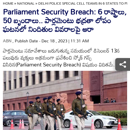
HOME
»
NATIONAL
»
DELHI POLICE SPECIAL CELL TEAMS IN 6 STATES TO 
Parliament Security Breach: 6 రాష్ట్రాలు,
50 బృందాలు.. పార్లమెంటు భద్రతా లోపం
ఘటనలో నిందితుల వివరాలపై ఆరా
ABN
, Publish Date - Dec 18 , 2023 | 11:31 AM
పార్లమెంటు సమావేశాలు జరుగుతున్న సమయంలో డిసెంబర్ 13న
పలువురు వ్యక్తులు అక్రమంగా ప్రవేశించి స్మోక్ గన్స్
విసిరిన(Parliament Security Breach) విషయం విదితమే.