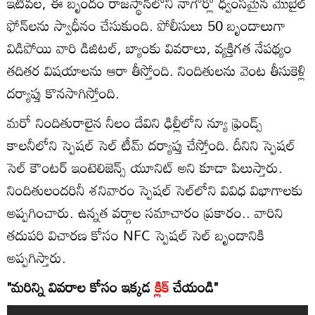
ఇటీవల, ఈ బృందం రాజస్థాన్‌లోని నాగౌర్లో ధ్వంసమైన మొబైల్
ఫోన్‌లను స్వాధీనం చేసుకుంది. పోలీసులు 50 బృందాలుగా
విడిపోయి వారి డిజిటల్, బ్యాంకు వివరాలు, వ్యక్తిగత నేపథ్యం
తదితర విషయాలను ఆరా తీస్తోంది. నిందితులను వెంట తీసుకెళ్లి
దర్యాప్తు కొనసాగిస్తోంది.
మరో నిందితురాలైన నీలం దేవిని ఢిల్లీలోని న్యూ ఫ్రెండ్స్
కాలనీలోని స్పెషల్ సెల్ టీమ్‌ దర్యాప్తు చేస్తోంది. దీనిని స్పెషల్
సెల్ కౌంటర్ ఇంటెలిజెన్స్ యూనిట్ అని కూడా పిలుస్తారు.
నిందితులందరినీ శనివారం స్పెషల్ సెల్‌లోని వివిధ విభాగాలకు
అప్పగించారు. ఉన్నత వర్గాల సమాచారం ప్రకారం.. వారిని
తదుపరి విచారణ కోసం NFC స్పెషల్ సెల్ బృందానికి
అప్పగిస్తారు.
"మరిన్ని వివరాల కోసం ఇక్కడ
క్లిక్
చేయండి"