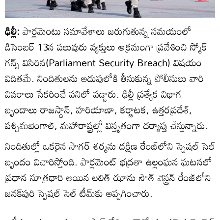
ఢిల్లీ:
పార్లమెంటు సమావేశాలు జరుగుతున్న సమయంలో
డిసెంబర్ 13న పలువురు వ్యక్తులు అక్రమంగా ప్రవేశించి స్మోక్
గన్స్ విసిరిన(Parliament Security Breach) విషయం
విదితమే. నిందితులను అదుపులోకి తీసుకున్న పోలీసులు వారి
వివరాలు సేకరించే పనిలో పడ్డారు. ఢిల్లీ ప్రత్యేక విభాగ
బృందాలు రాజస్థాన్, హరియాణా, కర్ణాటక, ఉత్తరప్రదేశ్,
పశ్చిమబెంగాల్, మహారాష్ట్రల్లో విస్తృతంగా దర్యాప్తు చేస్తున్నారు.
నిందితుల్లో ఒకరైన సాగర్ శర్మను దక్షిణ రేంజ్‌లోని స్పెషల్ సెల్
బృందం విచారిస్తోంది. పార్లమెంట్ భద్రతా ఉల్లంఘన ఘటనలో
ప్రధాన సూత్రధారి అయిన లలిత్ ఝాను సౌత్ వెస్ట్రన్ రేంజ్‌లోని
జనక్‌పురి స్పెషల్ సెల్ టీమ్‌కు అప్పగించారు.