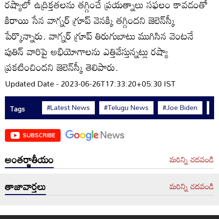
రష్యాలో ఉద్రిక్తతలను తగ్గించే ప్రయత్నాలు సఫలం కావడంతో
కిరాయి సేన వాగ్నర్ గ్రూప్ వెనక్కి తగ్గిందని జెలెన్‌స్కీ
పేర్కొన్నారు. వాగ్నర్ గ్రూప్ తిరుగుబాటు ముగిసిన వెంటనే
పుతిన్ వారిపై అభియోగాలను ఎత్తివేస్తున్నట్లు రష్యా
ప్రకటించిందని జెలెన్‌స్కీ తెలిపారు.
Updated Date - 2023-06-26T17:33:20+05:30 IST
#Latest News
#Telugu News
#Joe Biden
#N
Tags
SUBSCRIBE
అంతర్జాతీయం
మరిన్ని చదవండి
తాజావార్తలు
మరిన్ని చదవండి