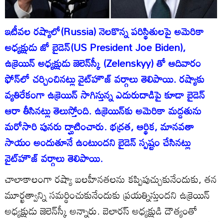
ఇటీవల రష్యాలో(Russia) నెలకొన్న పరిస్థితులపై అమెరికా
అధ్యక్షుడు జో బైడెన్(US President Joe Biden),
ఉక్రెయిన్ అధ్యక్షుడు జెలెన్‌స్కీ (Zelenskyy) తో ఆదివారం
ఫోన్‌లో చర్చించినట్లు వైట్‌హౌజ్ వర్గాలు తెలిపాయి. రష్యాకు
వ్యతిరేకంగా ఉక్రెయిన్ సాగిస్తున్న ఎదురుదాడిపై కూడా బైడెన్
ఆరా తీసినట్లు తెలుస్తోంది. ఉక్రెయిన్‌కు అమెరికా మద్దతును
మరోసారి పునరు ద్ఘాటించారు. భద్రత, ఆర్థిక, మానవతా
సాయం అందుతూనే ఉంటుందని బైడెన్ స్పష్టం చేసినట్లు
వైట్‌హౌజ్ వర్గాలు తెలిపాయి.
చాలాకాలంగా రష్యా బలహీనతలను కప్పిపుచ్చుకునేందుకు, తన
మూర్ఖత్వాన్ని సమర్థించుకునేందుకు ప్రయత్నిస్తుందని ఉక్రెయిన్
అధ్యక్షుడు జెలెన్‌స్కీ అన్నారు. బెలారస్ అధ్యక్షుడి దౌత్యంతో