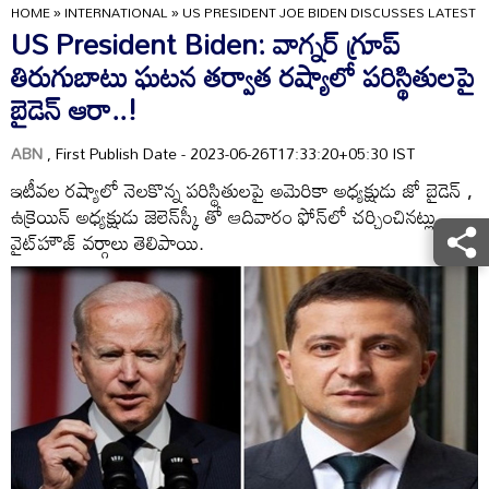
HOME
»
INTERNATIONAL
»
US PRESIDENT JOE BIDEN DISCUSSES LATEST 
US President Biden: వాగ్నర్ గ్రూప్
తిరుగుబాటు ఘటన తర్వాత రష్యాలో పరిస్థితులపై
బైడెన్ ఆరా..!
ABN
, First Publish Date - 2023-06-26T17:33:20+05:30 IST
ఇటీవల రష్యాలో నెలకొన్న పరిస్థితులపై అమెరికా అధ్యక్షుడు జో బైడెన్ ,
ఉక్రెయిన్ అధ్యక్షుడు జెలెన్‌స్కీ తో ఆదివారం ఫోన్‌లో చర్చించినట్లు
వైట్‌హౌజ్ వర్గాలు తెలిపాయి.